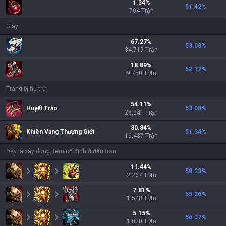
1.34
%
51.42
%
704
Trận
Giày
67.27
%
53.08
%
34,719
Trận
18.89
%
52.12
%
9,750
Trận
Trang bị hỗ trợ
54.11
%
Huyết Trảo
53.08
%
28,841
Trận
30.84
%
Khiên Vàng Thượng Giới
51.34
%
16,437
Trận
Đây là xây dựng item cố định ở đấu trận
11.44
%
58.23
%
2,267
Trận
7.81
%
55.36
%
1,548
Trận
5.15
%
56.37
%
1,020
Trận