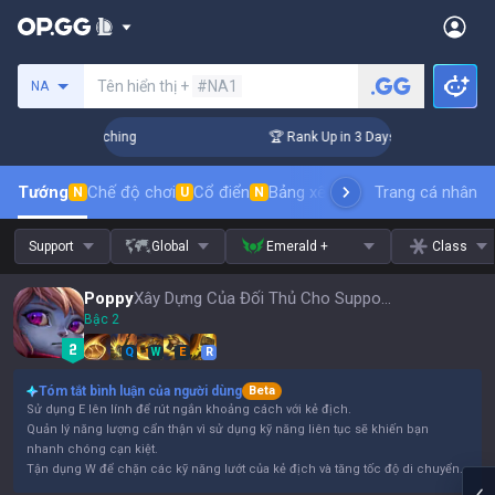
Tìm kiếm người chơi
Tên hiển thị +
#NA1
NA
allenger Coaching
🏆 Rank Up in 3 Days! Challenger Coachi
Tướng
Chế độ chơi
Cổ điển
Bảng xếp hạng trang phục
Trang cá nhân
thứ t
N
U
N
Support
Global
Emerald +
Class
Poppy
Xây Dựng Của Đối Thủ Cho Support, Bản Vá 16.15
Bậc 2
Q
W
E
R
Tóm tắt bình luận của người dùng
Beta
Sử dụng E lên lính để rút ngắn khoảng cách với kẻ địch.
Quản lý năng lượng cẩn thận vì sử dụng kỹ năng liên tục sẽ khiến bạn
nhanh chóng cạn kiệt.
Tận dụng W để chặn các kỹ năng lướt của kẻ địch và tăng tốc độ di chuyển.