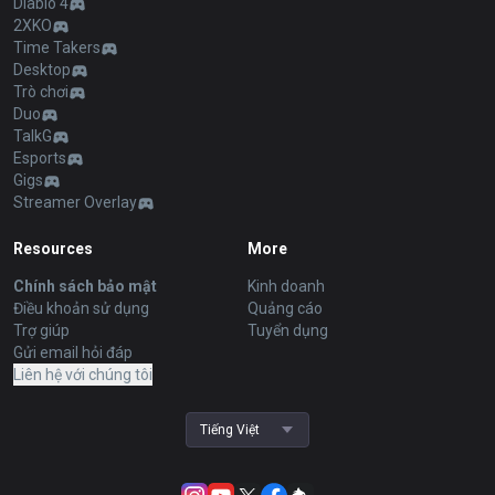
Diablo 4
2XKO
Time Takers
Desktop
Trò chơi
Duo
TalkG
Esports
Gigs
Streamer Overlay
Resources
More
Chính sách bảo mật
Kinh doanh
Điều khoản sử dụng
Quảng cáo
Trợ giúp
Tuyển dụng
Gửi email hỏi đáp
Liên hệ với chúng tôi
Tiếng Việt