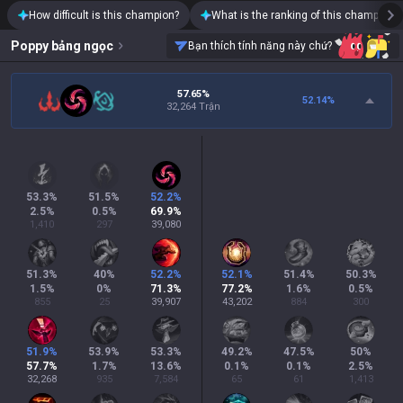
How difficult is this champion?
What is the ranking of this champion?
Poppy
bảng ngọc
Bạn thích tính năng này chứ?
57.65%
52.14
%
32,264 Trận
53.3
%
51.5
%
52.2
%
2.5
%
0.5
%
69.9
%
1,410
297
39,080
51.3
%
40
%
52.2
%
52.1
%
51.4
%
50.3
%
1.5
%
0
%
71.3
%
77.2
%
1.6
%
0.5
%
855
25
39,907
43,202
884
300
51.9
%
53.9
%
53.3
%
49.2
%
47.5
%
50
%
57.7
%
1.7
%
13.6
%
0.1
%
0.1
%
2.5
%
32,268
935
7,584
65
61
1,413