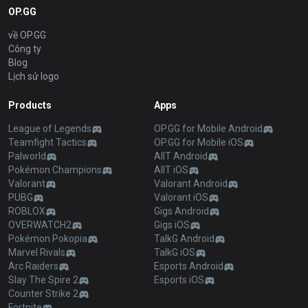
OP.GG
về OP.GG
Công ty
Blog
Lịch sử logo
Products
Apps
League of Legends
OP.GG for Mobile Android
Teamfight Tactics
OP.GG for Mobile iOS
Palworld
AllT Android
Pokémon Champions
AllT iOS
Valorant
Valorant Android
PUBG
Valorant iOS
ROBLOX
Gigs Android
OVERWATCH2
Gigs iOS
Pokémon Pokopia
TalkG Android
Marvel Rivals
TalkG iOS
Arc Raiders
Esports Android
Slay The Spire 2
Esports iOS
Counter Strike 2
Fortnite