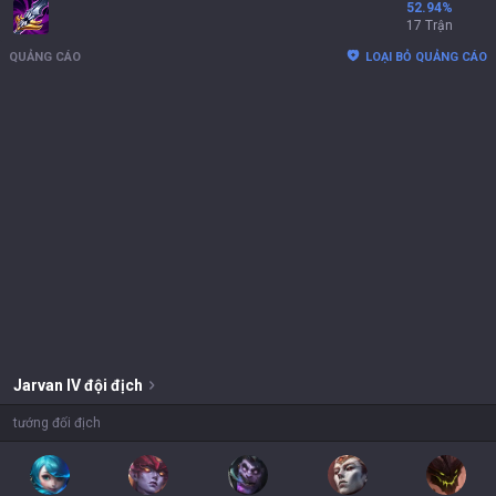
52.94
%
17 Trận
QUẢNG CÁO
LOẠI BỎ QUẢNG CÁO
Jarvan IV
đội địch
tướng đối địch