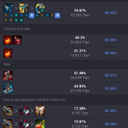
Q
E
W
74.87
%
60.92
%
32,285
Trận
E
Q
W
Q
Q
R
Q
E
Q
E
R
E
E
W
W
Trang bị khởi đầu
40.2
%
50.54
%
31,863
Trận
21.21
%
50.99
%
16,811
Trận
Giày
51.48
%
50.51
%
36,638
Trận
43.83
%
51.69
%
31,196
Trận
Đây là xây dựng item cố định ở đấu trận
17.38
%
62.39
%
9,197
Trận
10.81
%
56.36
%
5,722
Trận