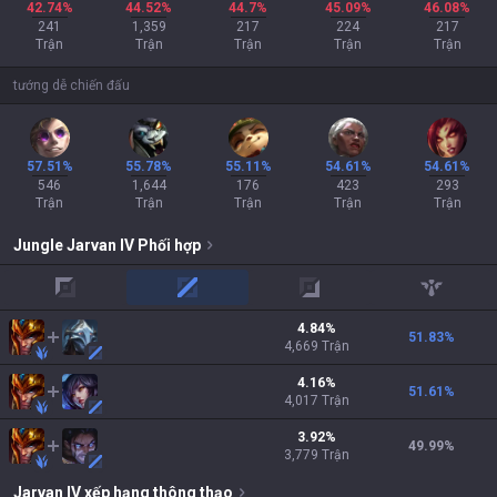
42.74%
44.52%
44.7%
45.09%
46.08%
241
1,359
217
224
217
Trận
Trận
Trận
Trận
Trận
tướng dễ chiến đấu
57.51%
55.78%
55.11%
54.61%
54.61%
546
1,644
176
423
293
Trận
Trận
Trận
Trận
Trận
Jungle
Jarvan IV
Phối hợp
top
mid
adc
support
4.84
%
51.83
%
4,669
Trận
4.16
%
51.61
%
4,017
Trận
3.92
%
49.99
%
3,779
Trận
Jarvan IV
xếp hạng thông thạo