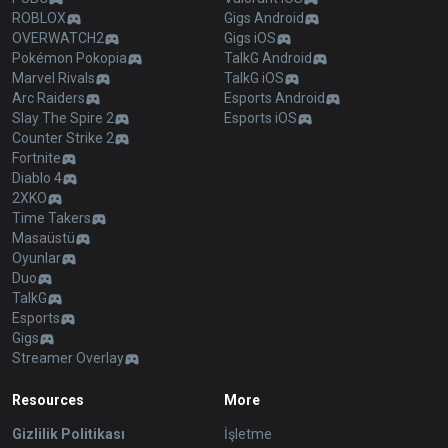
ROBLOX
Gigs Android
OVERWATCH2
Gigs iOS
Pokémon Pokopia
TalkG Android
Marvel Rivals
TalkG iOS
Arc Raiders
Esports Android
Slay The Spire 2
Esports iOS
Counter Strike 2
Fortnite
Diablo 4
2XKO
Time Takers
Masaüstü
Oyunlar
Duo
TalkG
Esports
Gigs
Streamer Overlay
Resources
More
Gizlilik Politikası
İşletme