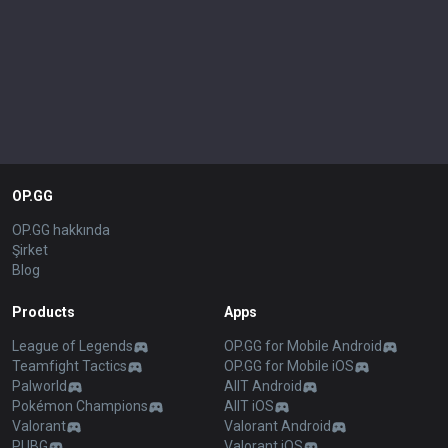
OP.GG
OP.GG hakkında
Şirket
Blog
Products
Apps
League of Legends
OP.GG for Mobile Android
Teamfight Tactics
OP.GG for Mobile iOS
Palworld
AllT Android
Pokémon Champions
AllT iOS
Valorant
Valorant Android
PUBG
Valorant iOS