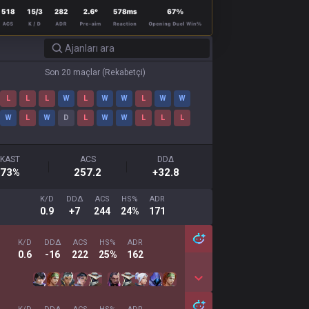
Son 20 maçlar
(
Rekabetçi
)
L
L
L
W
L
W
W
L
W
W
W
L
W
D
L
W
W
L
L
L
KAST
ACS
DDΔ
73
%
257.2
+32.8
K/D
DDΔ
ACS
HS%
ADR
0.9
+7
244
24%
171
K/D
DDΔ
ACS
HS%
ADR
0.6
-16
222
25%
162