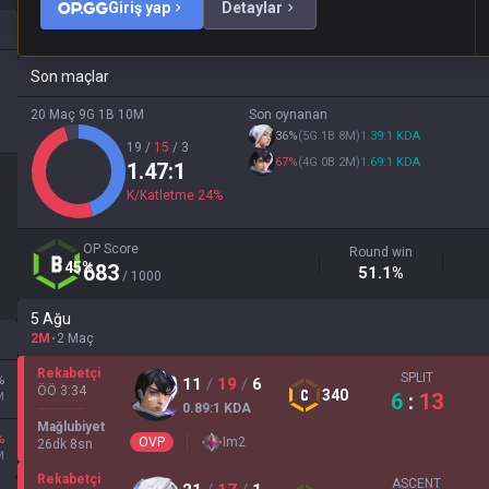
Giriş yap
Detaylar
Son maçlar
20 Maç
9G
1B
10M
Son oynanan
36
%
(
5G
1B
8M
)
1.39
:1
KDA
19
/
15
/
3
67
%
(
4G
0B
2M
)
1.69
:1
KDA
1.47
:1
K/Katletme
24
%
OP Score
Round win
45
%
683
51.1
%
/ 1000
5 Ağu
2M
2 Maç
Rekabetçi
SPLIT
%
11
/
19
/
6
ÖÖ 3:34
340
6
:
13
M
0.89
:1
KDA
Mağlubiyet
%
OVP
Im
2
26
dk
8
sn
M
Rekabetçi
ASCENT