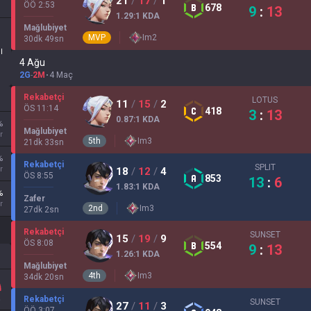
21
/
17
/
1
ÖÖ 2:53
678
9
:
13
1.29
:1
KDA
Mağlubiyet
MVP
Im
2
30
dk
49
sn
II
4 Ağu
2G
-
2M
4 Maç
Rekabetçi
LOTUS
11
/
15
/
2
ÖS 11:14
418
3
:
13
0.87
:1
KDA
%
Mağlubiyet
r
5
th
Im
3
21
dk
33
sn
%
Rekabetçi
SPLIT
r
18
/
12
/
4
ÖS 8:55
853
13
:
6
1.83
:1
KDA
%
Zafer
r
2
nd
Im
3
27
dk
2
sn
Rekabetçi
SUNSET
15
/
19
/
9
ÖS 8:08
554
9
:
13
1.26
:1
KDA
Mağlubiyet
4
th
Im
3
34
dk
20
sn
Rekabetçi
SUNSET
27
/
11
/
3
ÖÖ 3:07