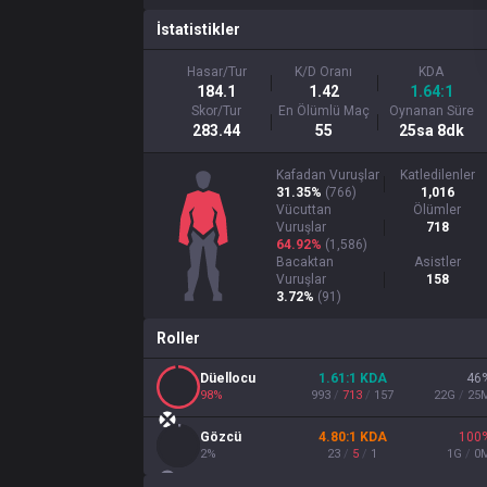
İstatistikler
Hasar/Tur
K/D Oranı
KDA
184.1
1.42
1.64:1
Skor/Tur
En Ölümlü Maç
Oynanan Süre
283.44
55
25sa 8dk
Kafadan Vuruşlar
Katledilenler
31.35%
(
766
)
1,016
Vücuttan
Ölümler
Vuruşlar
718
64.92%
(
1,586
)
Bacaktan
Asistler
Vuruşlar
158
3.72%
(
91
)
Roller
Düellocu
1.61
:1
KDA
46
98
%
993
/
713
/
157
22
G
/
25
Gözcü
4.80
:1
KDA
100
2
%
23
/
5
/
1
1
G
/
0