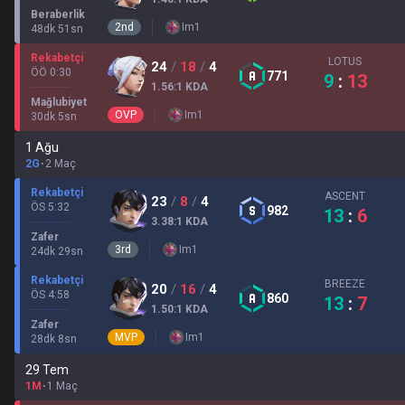
Beraberlik
2
nd
Im
1
48
dk
51
sn
Rekabetçi
LOTUS
24
/
18
/
4
ÖÖ 0:30
771
9
:
13
1.56
:1
KDA
Mağlubiyet
OVP
Im
1
30
dk
5
sn
1 Ağu
2G
2 Maç
Rekabetçi
ASCENT
23
/
8
/
4
ÖS 5:32
982
13
:
6
3.38
:1
KDA
Zafer
3
rd
Im
1
24
dk
29
sn
Rekabetçi
BREEZE
20
/
16
/
4
ÖS 4:58
860
13
:
7
1.50
:1
KDA
Zafer
MVP
Im
1
28
dk
8
sn
29 Tem
1M
1 Maç