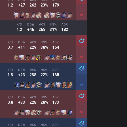
K/D
DDΔ
ACS
HS%
ADR
1.2
+27
262
23%
179
K/D
DDΔ
ACS
HS%
ADR
1.2
+46
268
31%
182
K/D
DDΔ
ACS
HS%
ADR
0.7
+11
229
38%
164
K/D
DDΔ
ACS
HS%
ADR
1.5
+23
258
22%
168
K/D
DDΔ
ACS
HS%
ADR
0.8
+33
228
28%
173
K/D
DDΔ
ACS
HS%
ADR