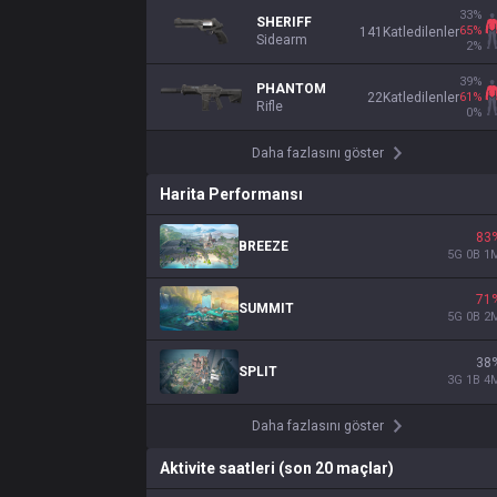
33
%
SHERIFF
65
%
141
Katledilenler
Sidearm
2
%
39
%
PHANTOM
61
%
22
Katledilenler
Rifle
0
%
Daha fazlasını göster
Harita Performansı
83
BREEZE
5
G
0
B
1
71
SUMMIT
5
G
0
B
2
38
SPLIT
3
G
1
B
4
Daha fazlasını göster
Aktivite saatleri (son 20 maçlar)