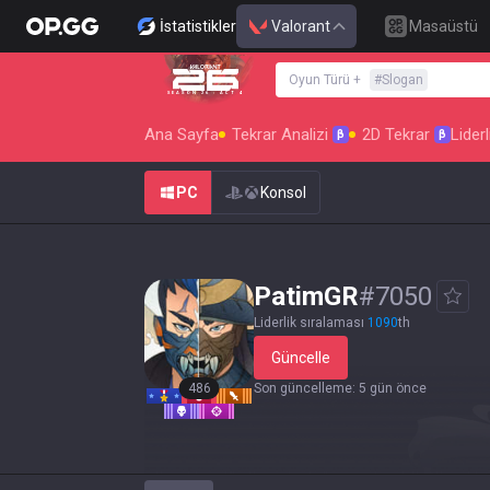
İstatistikler
Valorant
Masaüstü
Oyun Türü
+
#
Slogan
SEASON 26 : ACT 4
Ana Sayfa
Tekrar Analizi
2D Tekrar
Liderl
β
β
PC
Konsol
PatimGR
#
7050
Liderlik sıralaması
1090
th
Güncelle
486
Son güncelleme
:
5 gün önce