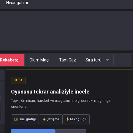
Nişangahlar
Rekabetçi
Ölüm Maçı
Tam Gaz
Sıra türü
BETA
Oyununu tekrar analiziyle incele
L
%
Tepki, ön nişan, hareket ve maç akışını ölç; sonraki maçın için
öneriler al.
Güç grafiği
Çatışma
AI koçluğu