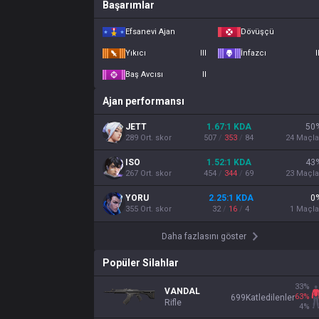
Başarımlar
Efsanevi Ajan
Dövüşçü
Yıkıcı
III
İnfazcı
I
Baş Avcısı
II
Ajan performansı
JETT
1.67
:1
KDA
50
289
Ort. skor
507
/
353
/
84
24
Maçla
ISO
1.52
:1
KDA
43
267
Ort. skor
454
/
344
/
69
23
Maçla
YORU
2.25
:1
KDA
0
355
Ort. skor
32
/
16
/
4
1
Maçla
Daha fazlasını göster
Popüler Silahlar
33
%
VANDAL
63
%
699
Katledilenler
Rifle
4
%