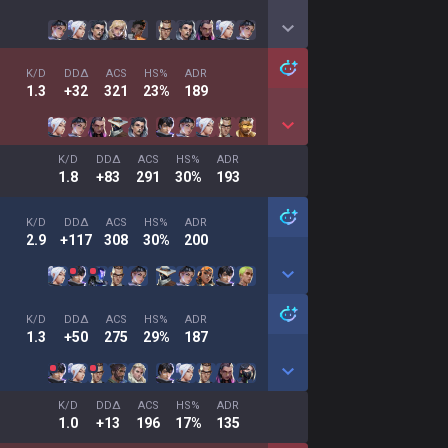
K/D
DDΔ
ACS
HS%
ADR
1.3
+32
321
23%
189
K/D
DDΔ
ACS
HS%
ADR
1.8
+83
291
30%
193
K/D
DDΔ
ACS
HS%
ADR
2.9
+117
308
30%
200
K/D
DDΔ
ACS
HS%
ADR
1.3
+50
275
29%
187
K/D
DDΔ
ACS
HS%
ADR
1.0
+13
196
17%
135