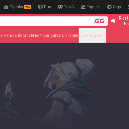
Oyunlar
Duo
TalkG
Esports
Gigs
New
Riot 
ba
ik Panoları
İstatistikler
Nişangahlar
Dizilimler
Oyun Bilgileri