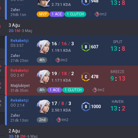
948
13
:
8
2.73
:1
KDA
Zafer
MVP
1
ACE
1
CLUTCH
Im
2
29
dk
1
sn
3 Ağu
2G
-
1M
3 Maç
Rekabetçi
SPLIT
16
/
16
/
3
ÖS 3:57
607
13
:
8
1.19
:1
KDA
Zafer
4
th
Im
2
27
dk
23
sn
%
Rekabetçi
M
BREEZE
19
/
18
/
2
ÖÖ 2:47
478
9
:
13
1.17
:1
KDA
%
Mağlubiyet
M
4
th
1
ACE
1
CLUTCH
Im
2
31
dk
35
sn
Rekabetçi
%
HAVEN
17
/
8
/
3
ÖÖ 2:14
M
1000
13
:
2
2.50
:1
KDA
Zafer
2
nd
Im
2
21
dk
13
sn
2 Ağu
3G
-
1B
-
2M
6 Maç