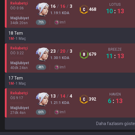
Rekabetçi
LOTUS
16
/
16
/
3
ÖÖ 0:06
468
10
:
13
1.19
:1
KDA
Mağlubiyet
7
th
Im
1
34
dk
20
sn
18 Tem
1M
1 Maç
Rekabetçi
BREEZE
23
/
20
/
3
ÖÖ 3:22
679
11
:
13
1.30
:1
KDA
Mağlubiyet
4
th
Im
1
40
dk
24
sn
17 Tem
1M
1 Maç
Rekabetçi
HAVEN
13
/
14
/
4
ÖS 9:17
392
6
:
13
1.21
:1
KDA
Mağlubiyet
6
th
Im
1
27
dk
4
sn
Daha fazlasını göste