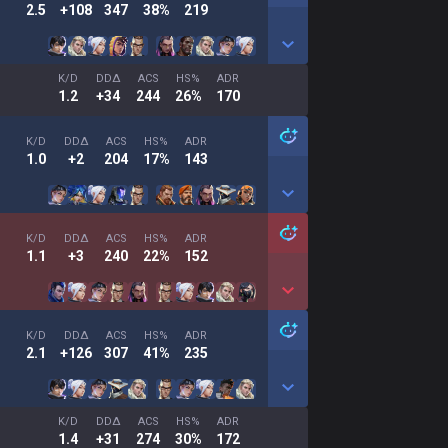
2.5
+108
347
38%
219
K/D
DDΔ
ACS
HS%
ADR
1.2
+34
244
26%
170
K/D
DDΔ
ACS
HS%
ADR
1.0
+2
204
17%
143
K/D
DDΔ
ACS
HS%
ADR
1.1
+3
240
22%
152
K/D
DDΔ
ACS
HS%
ADR
2.1
+126
307
41%
235
K/D
DDΔ
ACS
HS%
ADR
1.4
+31
274
30%
172