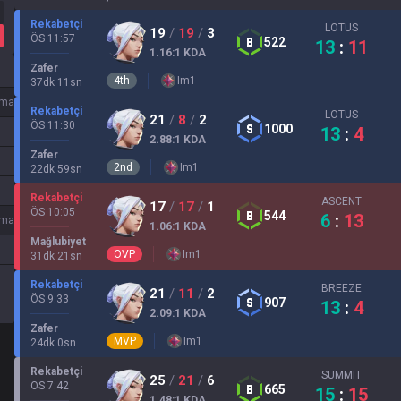
Rekabetçi
LOTUS
19
/
19
/
3
ÖS 11:57
522
13
:
11
1.16
:1
KDA
Zafer
4
th
Im
1
37
dk
11
sn
ma oranı
Rekabetçi
LOTUS
21
/
8
/
2
ÖS 11:30
1000
13
:
4
2.88
:1
KDA
Zafer
2
nd
Im
1
22
dk
59
sn
Rekabetçi
ASCENT
17
/
17
/
1
ÖS 10:05
544
6
:
13
ma oranı
1.06
:1
KDA
Mağlubiyet
OVP
Im
1
31
dk
21
sn
Rekabetçi
BREEZE
21
/
11
/
2
ÖS 9:33
907
13
:
4
2.09
:1
KDA
Zafer
MVP
Im
1
24
dk
0
sn
Rekabetçi
SUMMIT
25
/
21
/
6
ÖS 7:42
665
15
:
15
1.48
:1
KDA