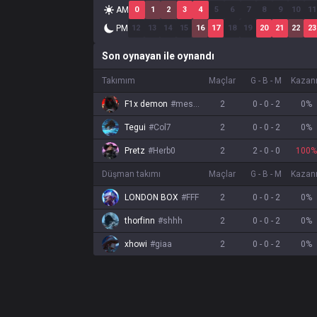
AM
0
1
2
3
4
5
6
7
8
9
10
11
PM
12
13
14
15
16
17
18
19
20
21
22
23
Son oynayan ile oynandı
Takımım
Maçlar
G
-
B
-
M
Kazan
F1x demon
#
messi
2
0
-
0
-
2
0
%
Tegui
#
Col7
2
0
-
0
-
2
0
%
Pretz
#
Herb0
2
2
-
0
-
0
100
%
Düşman takımı
Maçlar
G
-
B
-
M
Kazan
LONDON BOX
#
FFF
2
0
-
0
-
2
0
%
thorfinn
#
shhh
2
0
-
0
-
2
0
%
xhowi
#
giaa
2
0
-
0
-
2
0
%