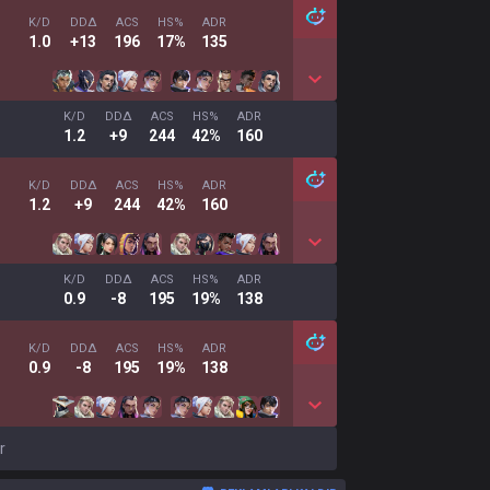
K/D
DDΔ
ACS
HS%
ADR
1.0
+13
196
17%
135
K/D
DDΔ
ACS
HS%
ADR
1.2
+9
244
42%
160
K/D
DDΔ
ACS
HS%
ADR
1.2
+9
244
42%
160
K/D
DDΔ
ACS
HS%
ADR
0.9
-8
195
19%
138
K/D
DDΔ
ACS
HS%
ADR
0.9
-8
195
19%
138
r