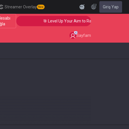
TR
Streamer Overlay
Giriş Yap
New
Hesabı
🎯 Level Up Your Aim to Radiant Status!
ğla
Sayfam