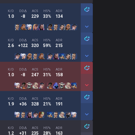
K/D
DDΔ
ACS
HS%
ADR
1.0
-8
229
33%
134
K/D
DDΔ
ACS
HS%
ADR
2.6
+122
320
59%
215
K/D
DDΔ
ACS
HS%
ADR
1.0
-8
247
31%
158
K/D
DDΔ
ACS
HS%
ADR
1.9
+36
328
21%
191
K/D
DDΔ
ACS
HS%
ADR
1.2
+31
235
28%
163