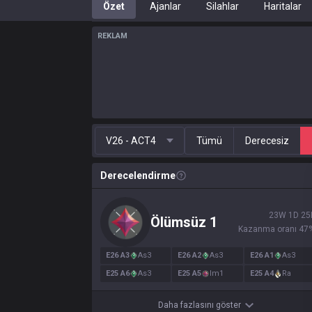
Özet
Ajanlar
Silahlar
Haritalar
REKLAM
V26 - ACT4
Tümü
Derecesiz
Derecelendirme
23
W
1
D
25
Ölümsüz
1
Kazanma oranı
47
E
26
A
3
As
3
E
26
A
2
As
3
E
26
A
1
As
3
E
25
A
6
As
3
E
25
A
5
Im
1
E
25
A
4
Ra
Daha fazlasını göster