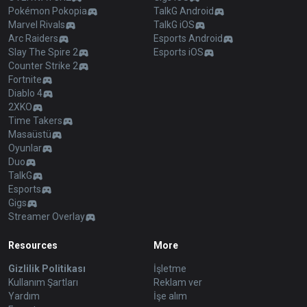
Pokémon Pokopia
TalkG Android
Marvel Rivals
TalkG iOS
Arc Raiders
Esports Android
Slay The Spire 2
Esports iOS
Counter Strike 2
Fortnite
Diablo 4
2XKO
Time Takers
Masaüstü
Oyunlar
Duo
TalkG
Esports
Gigs
Streamer Overlay
Resources
More
Gizlilik Politikası
İşletme
Kullanım Şartları
Reklam ver
Yardım
İşe alım