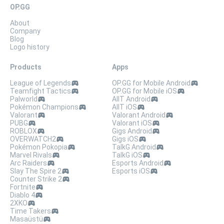
OP.GG
About
Company
Blog
Logo history
Products
Apps
League of Legends
OP.GG for Mobile Android
Teamfight Tactics
OP.GG for Mobile iOS
Palworld
AllT Android
Pokémon Champions
AllT iOS
Valorant
Valorant Android
PUBG
Valorant iOS
ROBLOX
Gigs Android
OVERWATCH2
Gigs iOS
Pokémon Pokopia
TalkG Android
Marvel Rivals
TalkG iOS
Arc Raiders
Esports Android
Slay The Spire 2
Esports iOS
Counter Strike 2
Fortnite
Diablo 4
2XKO
Time Takers
Masaüstü