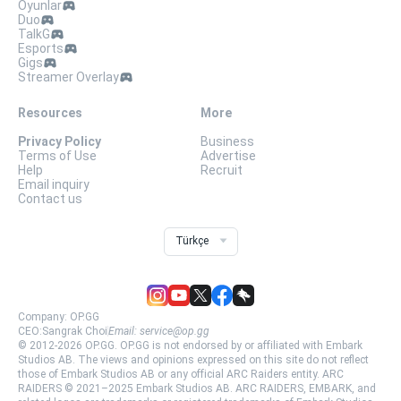
Oyunlar
Duo
TalkG
Esports
Gigs
Streamer Overlay
Resources
More
Privacy Policy
Business
Terms of Use
Advertise
Help
Recruit
Email inquiry
Contact us
Türkçe
Company:
OP.GG
CEO:
Sangrak Choi
Email:
service@op.gg
© 2012-
2026
OP.GG.
OP.GG is not endorsed by or affiliated with Embark
Studios AB. The views and opinions expressed on this site do not reflect
those of Embark Studios AB or any official ARC Raiders entity. ARC
RAIDERS © 2021–2025 Embark Studios AB. ARC RAIDERS, EMBARK, and