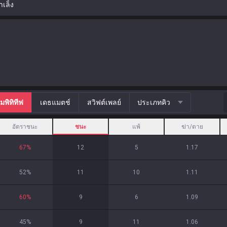
้าเล็ง
มพิทิทีฟ
เดธแมตช์
สวิฟต์เพลย์
ประเภทคิว
อัตราชนะ
ชนะ
แพ้
ฆ่า/ตาย
67
%
12
5
1.17
52
%
11
10
1.11
60
%
9
6
1.09
45
%
9
11
1.06