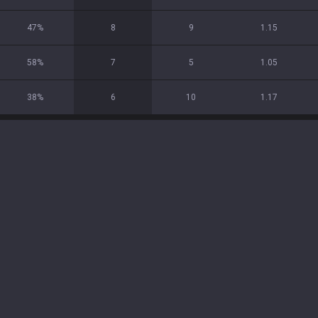
47
%
8
9
1.15
58
%
7
5
1.05
38
%
6
10
1.17