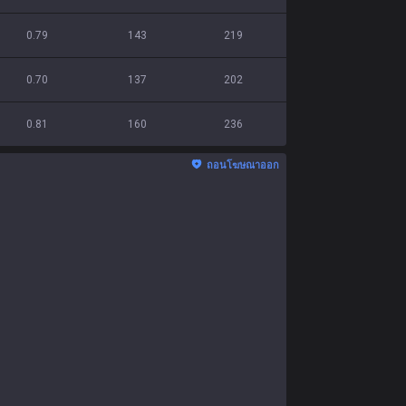
0.79
143
219
0.70
137
202
0.81
160
236
ถอนโฆษณาออก