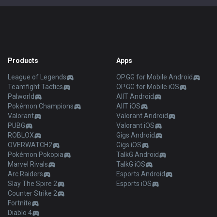
Products
Apps
League of Legends
OP.GG for Mobile Android
Teamfight Tactics
OP.GG for Mobile iOS
Palworld
AllT Android
Pokémon Champions
AllT iOS
Valorant
Valorant Android
PUBG
Valorant iOS
ROBLOX
Gigs Android
OVERWATCH2
Gigs iOS
Pokémon Pokopia
TalkG Android
Marvel Rivals
TalkG iOS
Arc Raiders
Esports Android
Slay The Spire 2
Esports iOS
Counter Strike 2
Fortnite
Diablo 4