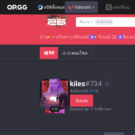
สถิติทั้งหมด
Valorant
เดสก์ท็อป
ชื่อเกม
+
#
แท็กไลน์
SEASON 26 : ACT 4
บ้าน
การวิเคราะห์รีเพลย์
รีเพลย์ 2D
ลีดเดอ
β
β
พีซี
คอนโซล
kiles
#
734
อันดับแรงค์
341
st
อัปเดต
690
อัปเดตล่าสุด
:
5 วันที่ผ่านมา