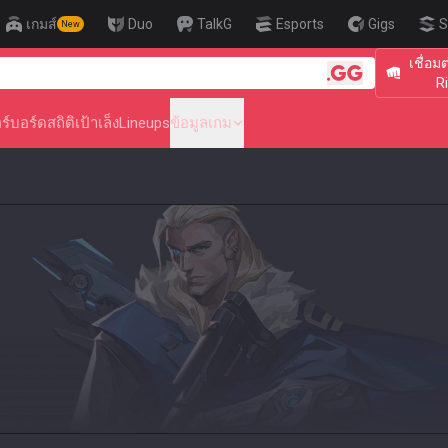
เกมส์
Duo
TalkG
Esports
Gigs
S
New
เชื่อม
🎯 Level Up Your A
R
ร์บอร์ด
สถิติ
เป้าเล็ง
Lineups
ข้อมูลเกม