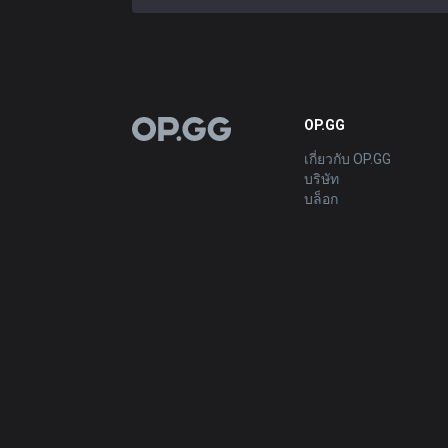
OP.GG
OP.GG
เกี่ยวกับ OP.GG
บริษัท
บล็อก