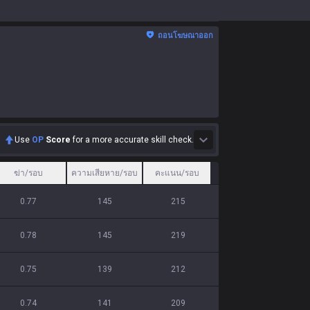
ถอนโฆษณาออก
Use
OP
Score
for a more accurate skill check.
ฆ่า/รอบ
ความเสียหาย/รอบ
คะแนน/รอบ
0.77
145
215
0.78
145
219
0.75
139
212
0.74
141
209