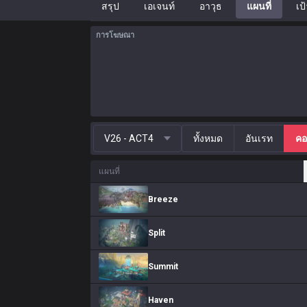
สรุป
เอเจนท์
อาวุธ
แผนที่
เป
การโฆษณา
V26 - ACT4
ทั้งหมด
อันเรท
คอ
แผนที่
Breeze
Split
Summit
Haven