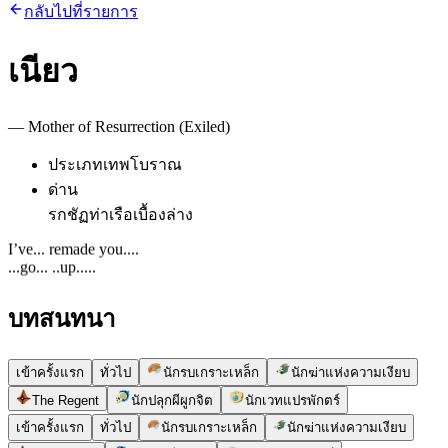
กลับไปที่รายการ
เนียว
—
Mother of Resurrection (Exiled)
ประเภท
เทพโบราณ
ด่าน
รกชัฏ
ท่าเรือเบื้องล่าง
I’ve... remade you....
...go... ..up.....
บทสนทนา
เข้าครั้งแรก
ทั่วไป
นักรบเกราะเหล็ก
นักฆ่าแห่งความเงียบ
The Regent
นักปลุกผีผูกจิต
นักเวทแปรพักตร์
เข้าครั้งแรก
ทั่วไป
นักรบเกราะเหล็ก
นักฆ่าแห่งความเงียบ