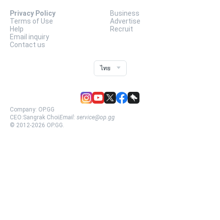
Privacy Policy
Business
Terms of Use
Advertise
Help
Recruit
Email inquiry
Contact us
ไทย
Company:
OP.GG
CEO:
Sangrak Choi
Email:
service@op.gg
© 2012-
2026
OP.GG.