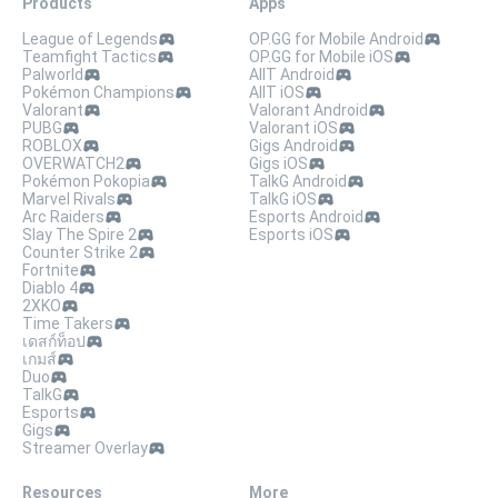
Products
Apps
League of Legends
OP.GG for Mobile Android
Teamfight Tactics
OP.GG for Mobile iOS
Palworld
AllT Android
Pokémon Champions
AllT iOS
Valorant
Valorant Android
PUBG
Valorant iOS
ROBLOX
Gigs Android
OVERWATCH2
Gigs iOS
Pokémon Pokopia
TalkG Android
Marvel Rivals
TalkG iOS
Arc Raiders
Esports Android
Slay The Spire 2
Esports iOS
Counter Strike 2
Fortnite
Diablo 4
2XKO
Time Takers
เดสก์ท็อป
เกมส์
Duo
TalkG
Esports
Gigs
Streamer Overlay
Resources
More