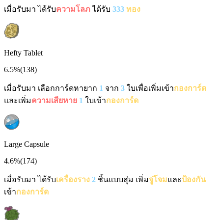
เมื่อรับมา ได้รับ
ความโลภ
ได้รับ
333
ทอง
Hefty Tablet
6.5%
(
138
)
เมื่อรับมา เลือกการ์ดหายาก
1
จาก
3
ใบเพื่อเพิ่มเข้า
กองการ์ด
และเพิ่ม
ความเสียหาย
1
ใบเข้า
กองการ์ด
Large Capsule
4.6%
(
174
)
เมื่อรับมา ได้รับ
เครื่องราง
2
ชิ้นแบบสุ่ม เพิ่ม
จู่โจม
และ
ป้องกัน
เข้า
กองการ์ด