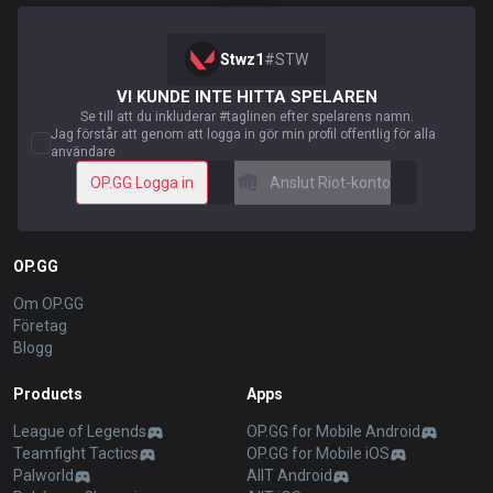
Stwz1
#
STW
VI KUNDE INTE HITTA SPELAREN
Se till att du inkluderar #taglinen efter spelarens namn.
Jag förstår att genom att logga in gör min profil offentlig för alla
användare
OP.GG Logga in
Anslut Riot-konto
OP.GG
Om OP.GG
Företag
Blogg
Products
Apps
League of Legends
OP.GG for Mobile Android
Teamfight Tactics
OP.GG for Mobile iOS
Palworld
AllT Android