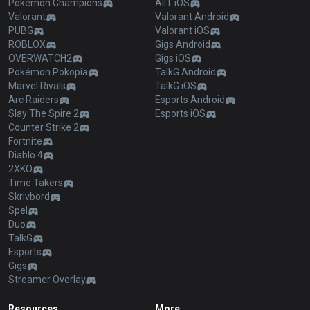
Pokémon Champions
AllT iOS
Valorant
Valorant Android
PUBG
Valorant iOS
ROBLOX
Gigs Android
OVERWATCH2
Gigs iOS
Pokémon Pokopia
TalkG Android
Marvel Rivals
TalkG iOS
Arc Raiders
Esports Android
Slay The Spire 2
Esports iOS
Counter Strike 2
Fortnite
Diablo 4
2XKO
Time Takers
Skrivbord
Spel
Duo
TalkG
Esports
Gigs
Streamer Overlay
Resources
More