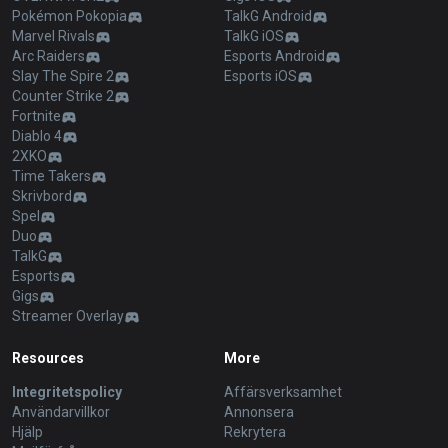
Pokémon Pokopia
TalkG Android
Marvel Rivals
TalkG iOS
Arc Raiders
Esports Android
Slay The Spire 2
Esports iOS
Counter Strike 2
Fortnite
Diablo 4
2XKO
Time Takers
Skrivbord
Spel
Duo
TalkG
Esports
Gigs
Streamer Overlay
Resources
More
Integritetspolicy
Affärsverksamhet
Användarvillkor
Annonsera
Hjälp
Rekrytera