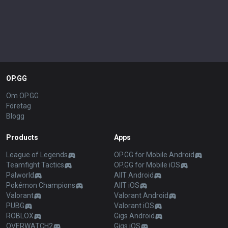
OP.GG
Om OP.GG
Företag
Blogg
Products
Apps
League of Legends
OP.GG for Mobile Android
Teamfight Tactics
OP.GG for Mobile iOS
Palworld
AllT Android
Pokémon Champions
AllT iOS
Valorant
Valorant Android
PUBG
Valorant iOS
ROBLOX
Gigs Android
OVERWATCH2
Gigs iOS