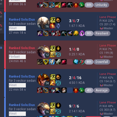
%
el
31 min 36 s
6th
Unlucky
%
el
Lane Phase
Ranked Solo/Duo
3
/
6
/
7
P/Kill
22
%
för 3 veckor sedan
CS
201
(7.4)
%
1.67:1 KDA
16
Vinst
master
el
27 min 18 s
9th
Resilient
Lane Phase
ER
Ranked Solo/Duo
1
/
4
/
0
P/Kill
7
%
för 3 veckor sedan
CS
199
(8)
0.25:1 KDA
12
Förlust
master
24 min 46 s
8th
Downfall
Lane Phase
Ranked Solo/Duo
2
/
4
/
16
P/Kill
42
%
för 3 veckor sedan
CS
154
(6.7)
4.50:1 KDA
14
Vinst
master
22 min 58 s
4th
Average
Lane Phase
Ranked Solo/Duo
9
/
7
/
6
P/Kill
48
%
för 3 veckor sedan
CS
303
(8.7)
2.14:1 KDA
16
Vinst
master