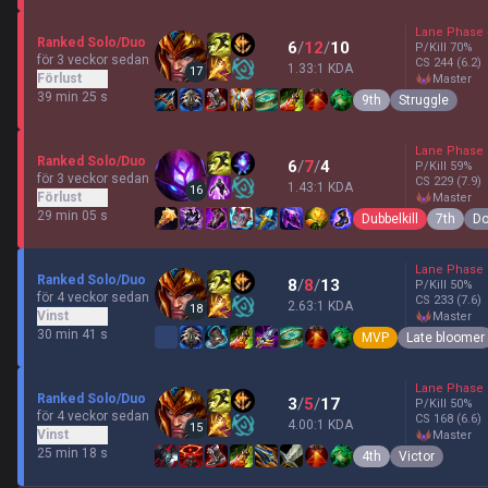
Lane Phase
Ranked Solo/Duo
6
/
12
/
10
P/Kill
70
%
för 3 veckor sedan
CS
244
(6.2)
1.33:1 KDA
17
Förlust
master
39 min 25 s
9th
Struggle
Lane Phase
Ranked Solo/Duo
6
/
7
/
4
P/Kill
59
%
för 3 veckor sedan
CS
229
(7.9)
1.43:1 KDA
16
Förlust
master
29 min 05 s
Dubbelkill
7th
Do
Lane Phase
Ranked Solo/Duo
8
/
8
/
13
P/Kill
50
%
för 4 veckor sedan
CS
233
(7.6)
2.63:1 KDA
18
Vinst
master
30 min 41 s
MVP
Late bloomer
Lane Phase
Ranked Solo/Duo
3
/
5
/
17
P/Kill
50
%
för 4 veckor sedan
CS
168
(6.6)
4.00:1 KDA
15
Vinst
master
25 min 18 s
4th
Victor