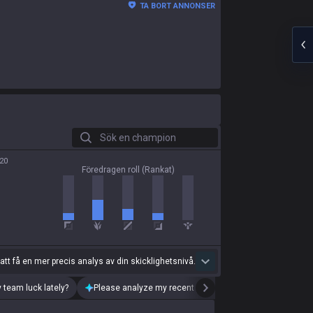
TA BORT ANNONSER
Sök en champion
20
Föredragen roll (Rankat)
 att få en mer precis analys av din skicklighetsnivå.
 team luck lately?
Please analyze my recent playstyle.