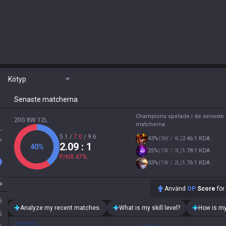
Kötyp
Senaste matcherna
Champions spelade i de senaste 
20G 8W 12L
matcherna
L
5.1
/
7.0
/
9.6
43
%
(
3W / 4L
)
2.46:1 KDA
%
2.09
: 1
40
%
25
%
(
1W / 3L
)
1.78:1 KDA
P/Kill
47
%
33
%
(
1W / 2L
)
1.76:1 KDA
P
Använd
OP
Score
för
5
Analyze my recent matches.
What is my skill level?
How is my
5