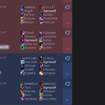
Show More Detail Games
48
:
52
HabibiGaming
S t u c K l e d
Engell
Sigmaxelf
FatThor
Berdam
Emiryae
FreakyNikki
William
Kixss jungler
Show More Detail Games
53
:
47
FlickeR
Haleboper
Romario
ForestIord
Sigmaxelf
stefan
kytten crybaby
FDPKOSFPKDSO
wnfall
a9a9a9a9a9a9a9a9
佳佳晔
Show More Detail Games
23
:
77
MVP DARKAN
DJ Ryze
Twtv itsMinooooo
Sigmaxelf
CROmpir
Jiren
Rondel
UnknownSwede
EQAWFGWR
Schnitzel
Show More Detail Games
51
:
49
MANNELIG
RAIKOOOOOO
Tijoo
Sigmaxelf
Biały Niewolnik
Addepadde123
SHJY
sonreir
StunWear
Leo s Man
Show More Detail Games