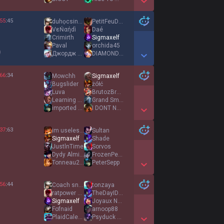
Show More Detail Games
55
:
45
duhọcsinhđức
PetitFeuDoux
VεŃαήdì
Daé
Crimirth
Sigmaxelf
Paval
orchida45
Джордж Флойд
DIAMOND PIG
Show More Detail Games
66
:
34
Mowchh
Sigmaxelf
Bugslider
żółć
Luva
BrutozBrutaloz
Learning Account
Grand Smurf
imported sushi
I DONT NEED GANK
Show More Detail Games
37
:
63
im useless XD
Sultan
Sigmaxelf
Shade
JustlnTime
Sorvos
Dydy Almighty
FrozenPeon
Tonneau2Soupex
PeterSepp
Show More Detail Games
56
:
44
Coach sneith
tonzaya
ratpower ccqsV
TheDayIDied
Sigmaxelf
Joyaux Neves
Fofnaid
arnoop88
PlaidCaleçon
Psyduck WP20