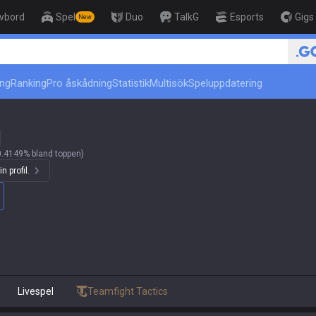
ivbord
Spel
Duo
TalkG
Esports
Gigs
New
r
ing
Ranking
Pro åskådning
Statistik
Multisök
Speluppdatering
.4149% bland toppen)
n profil.
Livespel
Teamfight Tactics