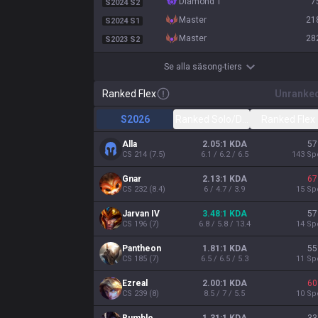
diamond 1
7
S2024 S2
master
21
S2024 S1
master
28
S2023 S2
Se alla säsong-tiers
Ranked Flex
Unranke
S2026
Ranked Solo/Duo
Ranked Flex
Alla
2.05:1 KDA
57
CS
214
(
7.5
)
6.1 / 6.2 / 6.5
143
Sp
Gnar
2.13:1 KDA
67
CS
232
(
8.4
)
6 / 4.7 / 3.9
15
Sp
Jarvan IV
3.48:1 KDA
57
CS
196
(
7
)
6.8 / 5.8 / 13.4
14
Sp
Pantheon
1.81:1 KDA
55
CS
185
(
7
)
6.5 / 6.5 / 5.3
11
Sp
Ezreal
2.00:1 KDA
60
CS
239
(
8
)
8.5 / 7 / 5.5
10
Sp