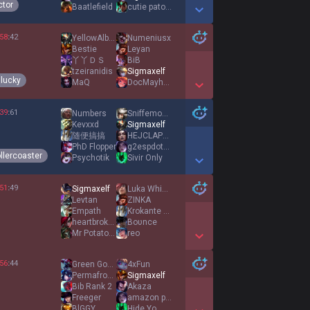
ctor
Baatlefield
cutie patootie
Show More Detail Games
58
:
42
YellowAlberto
Numeniusx
Bestie
Leyan
丫丫ＤＳ
BiB
tzeiranidis
Sigmaxelf
lucky
MaQ
DocMayhem
Show More Detail Games
39
:
61
Numbers
Sniffemonster
Kevxxd
Sigmaxelf
随便搞搞
HEJCLAPCLAP
PhD Flopper
g2espdotcomslash
llercoaster
Psychotik
Sivir Only
Show More Detail Games
51
:
49
Sigmaxelf
Luka Whiger
Levtan
ZINKA
Empath
Krokante Fapsok
heartbroken
Boυnce
Mr Potatohead
reo
Show More Detail Games
56
:
44
Green Goblin
4xFun
PermafrostWarden
Sigmaxelf
Bib Rank 2
Akaza
Freeger
amazon prime
BlGGY
Hide Yo Wives