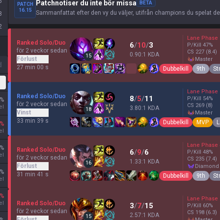
5
Patchnotiser du inte bör missa
BETA
PATCH
16.15
Sammanfattat efter den vy du väljer, utifrån champions du spelat d
8
2
Lane Phase
Ranked Solo/Duo
6
/
10
/
3
P/Kill
47
%
för 2 veckor sedan
CS
227
(8.4)
0.90:1 KDA
15
Förlust
master
d
27 min 00 s
Dubbelkill
9th
St
Lane Phase
Ranked Solo/Duo
8
/
5
/
11
P/Kill
54
%
%
för 2 veckor sedan
CS
269
(8)
el
3.80:1 KDA
18
Vinst
master
33 min 39 s
Dubbelkill
MVP
L
%
el
Lane Phase
%
Ranked Solo/Duo
6
/
9
/
6
P/Kill
48
%
el
för 2 veckor sedan
CS
235
(7.4)
1.33:1 KDA
16
Förlust
diamond
%
31 min 41 s
Dubbelkill
9th
St
el
%
Lane Phase
el
Ranked Solo/Duo
3
/
7
/
15
P/Kill
60
%
för 2 veckor sedan
CS
198
(6.3)
2.57:1 KDA
15
Förlust
master