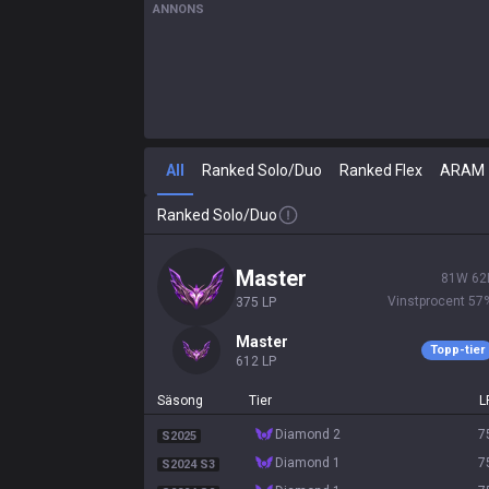
ANNONS
All
Ranked Solo/Duo
Ranked Flex
ARAM
Ranked Solo/Duo
master
81
W
62
Vinstprocent
57
375
LP
master
Topp-tier
612
LP
Säsong
Tier
L
diamond 2
7
S2025
diamond 1
7
S2024 S3