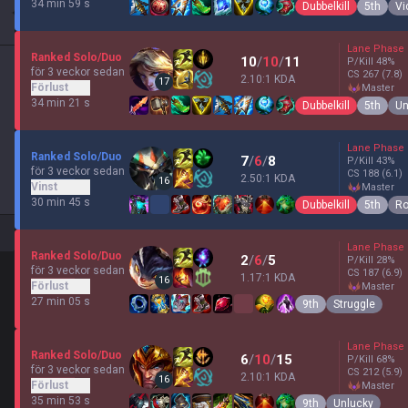
34 min 59 s
Dubbelkill
5th
Vi
Lane Phase
Ranked Solo/Duo
10
/
10
/
11
P/Kill
48
%
för 3 veckor sedan
CS
267
(7.8)
2.10:1 KDA
17
Förlust
master
34 min 21 s
Dubbelkill
5th
Un
Lane Phase
Ranked Solo/Duo
7
/
6
/
8
P/Kill
43
%
för 3 veckor sedan
CS
188
(6.1)
2.50:1 KDA
16
Vinst
master
30 min 45 s
Dubbelkill
5th
Ro
Lane Phase
Ranked Solo/Duo
2
/
6
/
5
P/Kill
28
%
för 3 veckor sedan
CS
187
(6.9)
1.17:1 KDA
16
Förlust
master
27 min 05 s
9th
Struggle
Lane Phase
Ranked Solo/Duo
6
/
10
/
15
P/Kill
68
%
för 3 veckor sedan
CS
212
(5.9)
2.10:1 KDA
16
Förlust
master
35 min 53 s
9th
Unlucky