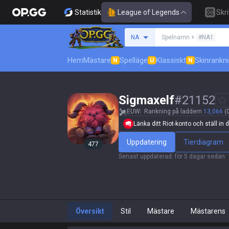
Statistik
League of Legends
Skr
Sök efter en summone
NA
Spelnamn +
#NA1
Hem
Mästare
Spelläge
Klassiskt
Skinrankn
N
U
N
Sigmaxelf
#
21152
EUW
Rankning på laddern
13,066
(0
Länka ditt Riot-konto och ställ in di
Uppdatering
Tierdiagram
477
Senast uppdaterad
:
för 5 dagar sedan
Översikt
Stil
Mästare
Mästarens