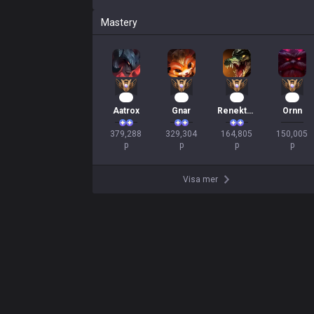
Mastery
37
33
18
16
Aatrox
Gnar
Renekton
Ornn
379,288

329,304

164,805

150,005

p
p
p
p
Visa mer