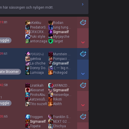
en här säsongen och nyligen mött.
19
:
81
xKekku
Rodan
PredatorSSG
tung tung tung
CRXCRXCRXCRX
Sigmaxelf
Puki style
Myrjayche
ruggle
antonzaga
Target
Show More Detail Games
39
:
61
카타리나
Murstein Bando
gøntxa
Pompaci Krosh
La chiche
Sigmaxelf
Donny Donowitz
く一 big noob
ate bloomer
Lumoaja
Protegod
Show More Detail Games
42
:
58
Liratikah
xXFAN2DEFTONESXx
Alexanet
Sigmaxelf
PirotsAbuser
Heisenbjerg
 1
katzesüßsauer
Rikoti
ruggle
Tito suzeR
Abilth
Show More Detail Games
35
:
65
Froggen
Franklin Saint
Sigmaxelf
NEXT G2 MIDKING
Topete
Chichya