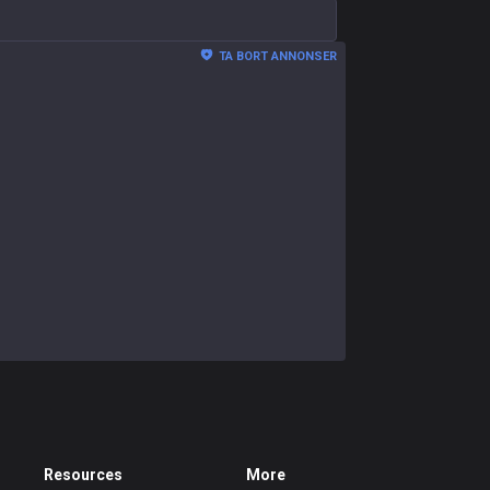
TA BORT ANNONSER
Resources
More