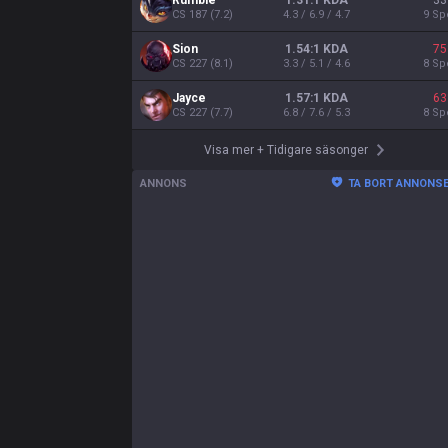
Rumble
1.31:1 KDA
33
CS
187
(
7.2
)
4.3 / 6.9 / 4.7
9
Sp
Sion
1.54:1 KDA
75
CS
227
(
8.1
)
3.3 / 5.1 / 4.6
8
Sp
Jayce
1.57:1 KDA
63
CS
227
(
7.7
)
6.8 / 7.6 / 5.3
8
Sp
Visa mer
+
Tidigare säsonger
ANNONS
TA BORT ANNONS