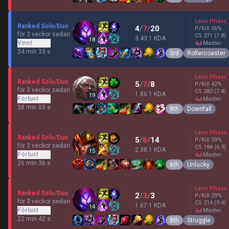
Lane Phase
Ranked Solo/Duo
4
/
7
/
20
P/Kill
56
%
för 3 veckor sedan
CS
271
(7.8)
3.43:1 KDA
18
Vinst
master
34 min 33 s
3rd
Rollercoaster
Lane Phase
Ranked Solo/Duo
5
/
7
/
8
P/Kill
42
%
för 3 veckor sedan
CS
282
(7.4)
1.86:1 KDA
19
Förlust
master
38 min 03 s
8th
Downfall
Lane Phase
Ranked Solo/Duo
5
/
8
/
14
P/Kill
59
%
för 3 veckor sedan
CS
184
(6.9)
2.38:1 KDA
15
Förlust
master
26 min 36 s
6th
Unlucky
Lane Phase
Ranked Solo/Duo
2
/
3
/
3
P/Kill
29
%
för 3 veckor sedan
CS
214
(9.4)
1.67:1 KDA
14
Förlust
master
22 min 42 s
8th
Struggle