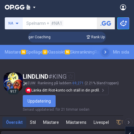
Sök efter en summoner
Spelnamn +
#NA1
NA
 3 Days! Challenger Coaching
🏆 Rank Up in 3 Days! Challen
Mästare
Spelläge
Klassiskt
Skinrankning
Ranking
Pro åskådni
Min sida
N
U
N
LINDLIND
#
KING
EUW
Rankning på laddern
69,271
(2.21% bland toppen)
Länka ditt Riot-konto och ställ in din profil.
917
Uppdatering
Senast uppdaterad
:
för 21 timmar sedan
Översikt
Stil
Mästare
Mästarens
Livespel
Teamfi