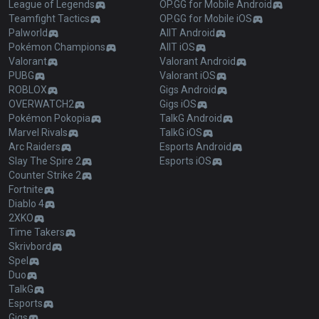
League of Legends
OP.GG for Mobile Android
Teamfight Tactics
OP.GG for Mobile iOS
Palworld
AllT Android
Pokémon Champions
AllT iOS
Valorant
Valorant Android
PUBG
Valorant iOS
ROBLOX
Gigs Android
OVERWATCH2
Gigs iOS
Pokémon Pokopia
TalkG Android
Marvel Rivals
TalkG iOS
Arc Raiders
Esports Android
Slay The Spire 2
Esports iOS
Counter Strike 2
Fortnite
Diablo 4
2XKO
Time Takers
Skrivbord
Spel
Duo
TalkG
Esports
Gigs