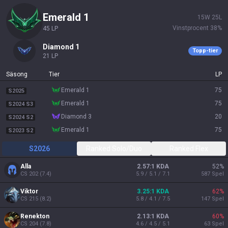
emerald 1
15
W
25
L
Vinstprocent
38
%
45
LP
diamond 1
Topp-tier
21
LP
Säsong
Tier
LP
emerald 1
75
S2025
emerald 1
75
S2024 S3
diamond 3
20
S2024 S2
emerald 1
75
S2023 S2
S2026
Ranked Solo/Duo
Ranked Flex
Alla
2.57:1 KDA
52
%
CS
202
(
7.4
)
5.9 / 5.1 / 7.1
587
Spel
Viktor
3.25:1 KDA
62
%
CS
215
(
8.2
)
5.8 / 4.1 / 7.5
147
Spel
Renekton
2.13:1 KDA
60
%
CS
204
(
7.8
)
4.6 / 4.5 / 5.1
63
Spel