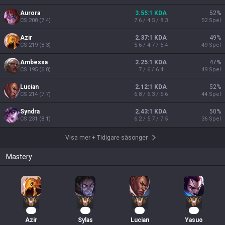
Aurora
3.55:1 KDA
52
%
CS
208
(
7.4
)
7.6 / 4.5 / 8.3
52
Spel
Azir
2.37:1 KDA
49
%
CS
219
(
8.3
)
5.6 / 4.7 / 5.4
49
Spel
Ambessa
2.25:1 KDA
47
%
CS
195
(
6.8
)
7 / 6 / 6.4
49
Spel
Lucian
2.12:1 KDA
52
%
CS
214
(
7.7
)
6.8 / 6.3 / 6.6
44
Spel
Syndra
2.43:1 KDA
50
%
CS
231
(
8.1
)
6.2 / 5.7 / 7.5
36
Spel
Visa mer
+
Tidigare säsonger
Mastery
59
42
41
39
Azir
Sylas
Lucian
Yasuo