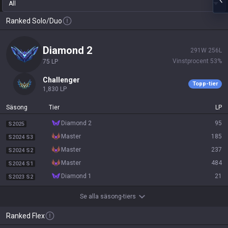
All
Ranked Solo/Duo
diamond 2
291
W
256
L
Vinstprocent
53
%
75
LP
challenger
Topp-tier
1,830
LP
Säsong
Tier
LP
diamond 2
95
S2025
master
185
S2024 S3
master
237
S2024 S2
master
484
S2024 S1
diamond 1
21
S2023 S2
Se alla säsong-tiers
Ranked Flex