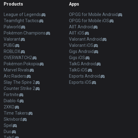
Products
Apps
League of Legends
OP.GG for Mobile Android
Teamfight Tactics
OP.GG for Mobile iOS
Palworld
AllT Android
Pokémon Champions
AllT iOS
Valorant
Valorant Android
PUBG
Valorant iOS
ROBLOX
Gigs Android
OVERWATCH2
Gigs iOS
Pokémon Pokopia
TalkG Android
Marvel Rivals
TalkG iOS
Arc Raiders
Esports Android
Slay The Spire 2
Esports iOS
Counter Strike 2
Fortnite
Diablo 4
2XKO
Time Takers
Skrivbord
Spel
Duo
TalkG