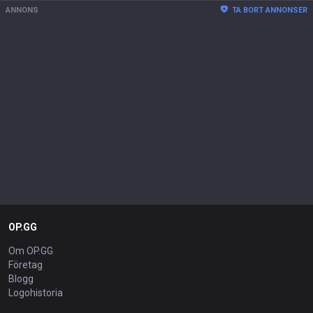
ANNONS
TA BORT ANNONSER
OP.GG
Om OP.GG
Företag
Blogg
Logohistoria