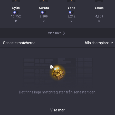
Sylas
Aurora
Yone
Yasuo
10,752

8,809

8,212

4,859

p
p
p
p
Visa mer
Senaste matcherna
Det finns inga matchregister från senaste tiden.
Visa mer