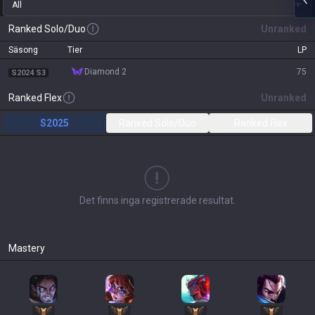
All
Ranked Solo/Duo
Unranked
Säsong
Tier
LP
diamond 2
75
S2024 S3
Ranked Flex
Unranked
S2025
Ranked Solo/Duo
Ranked Flex
Det finns inga registrerade resultat.
Mastery