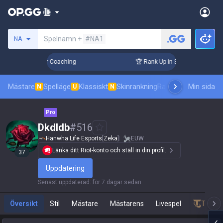
Sök efter en summoner
Spelnamn +
#NA1
NA
Days! Challenger Coaching
🏆 Rank Up in 3 Days! Challenge
Mästare
Spelläge
Klassiskt
Skinrankning
Ranking
Pro åskådni
Min sida
N
U
N
Pro
Dkdldb
#
516
Hanwha Life Esports
[
Zeka
]
EUW
Länka ditt Riot-konto och ställ in din profil.
37
Uppdatering
Senast uppdaterad
:
för 7 dagar sedan
Översikt
Stil
Mästare
Mästarens
Livespel
Teamfi