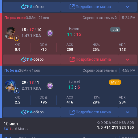
ИИ
-обзор
Подробности матча
Поражение
34
Мин
21
сек
Соревновательный
5:24 PM
Haven
5
th
15
/
17
/
10
11
:
13
1.47
:1
KDA
K/D
DDΔ
ACS
HS%
ADR
0.9
-10
200
25%
143
ИИ
-обзор
Подробности матча
Победа
26
Мин
1
сек
Соревновательный
4:55 PM
Sunset
MVP
29
/
13
/
1
13
:
6
2.31
:1
KDA
K/D
DDΔ
ACS
HS%
ADR
2.2
+95
416
28%
234
ИИ
-обзор
Подробности матча
K/D
DDΔ
ACS
HS%
ADR
10 июл.
1.0
+14
211
32%
150
5W
-
1L
6 Матчи