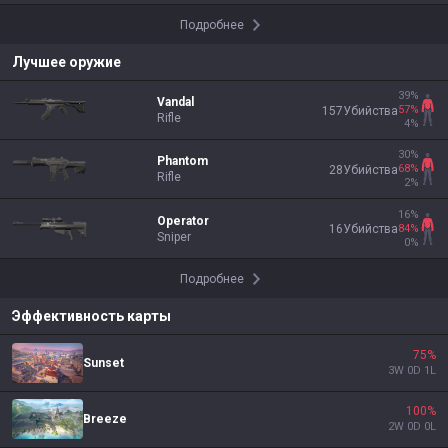
Подробнее
Лучшее оружие
39
%
Vandal
57
%
157
Убийства
Rifle
4
%
30
%
Phantom
68
%
28
Убийства
Rifle
2
%
16
%
Operator
84
%
16
Убийства
Sniper
0
%
Подробнее
Эффективность карты
75
%
Sunset
3
W
0
D
1
L
100
%
Breeze
2
W
0
D
0
L