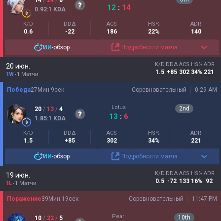
12
:
14
0.92
:1
KDA
K/D
DDΔ
ACS
HS%
ADR
0.6
-22
186
22%
140
ИИ
-обзор
Подробности матча
K/D
DDΔ
ACS
HS%
ADR
20 июн.
1.5
+85
302
34%
221
1W
1 Матчи
Победа
27
Мин
9
сек
Соревновательный
0:29 AM
Lotus
2
nd
20
/
13
/
4
13
:
6
1.85
:1
KDA
K/D
DDΔ
ACS
HS%
ADR
1.5
+85
302
34%
221
ИИ
-обзор
Подробности матча
K/D
DDΔ
ACS
HS%
ADR
19 июн.
0.5
-72
133
16%
92
1L
1 Матчи
Поражение
39
Мин
19
сек
Соревновательный
11:47 PM
Pearl
10
th
10
/
22
/
5