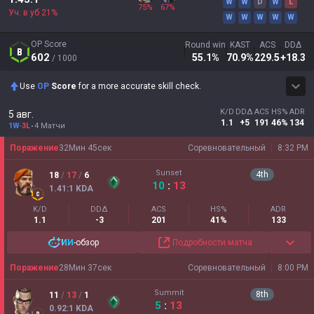
W
W
D
W
L
75
%
67
%
Уч. в уб
21
%
W
W
W
W
W
OP Score
Round win
KAST
ACS
DDΔ
602
55.1
%
70.9
%
229.5
+18.3
/ 1000
Use
OP
Score
for a more accurate skill check.
K/D
DDΔ
ACS
HS%
ADR
5 авг.
1.1
+5
191
46%
134
1W
-
3L
4 Матчи
Поражение
32
Мин
45
сек
Соревновательный
8:32 PM
Sunset
4
th
18
/
17
/
6
10
:
13
1.41
:1
KDA
K/D
DDΔ
ACS
HS%
ADR
1.1
-3
201
41%
133
ИИ
-обзор
Подробности матча
Поражение
28
Мин
37
сек
Соревновательный
8:00 PM
Summit
8
th
11
/
13
/
1
5
:
13
0.92
:1
KDA