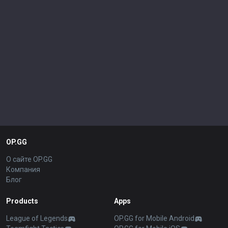
OP.GG
О сайте OP.GG
Компания
Блог
Products
Apps
League of Legends
OP.GG for Mobile Android