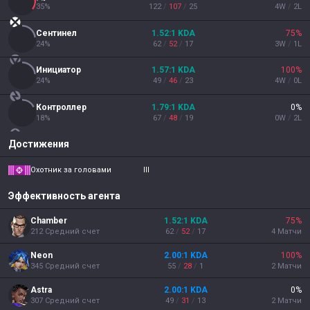
35
%
122
/
107
/
25
4
W
/
2
L
Сентинел
1.52
:1
KDA
75
%
24
%
62
/
52
/
17
3
W
/
1
L
Инициатор
1.57
:1
KDA
100
%
24
%
49
/
46
/
23
4
W
/
0
L
Контроллер
1.79
:1
KDA
0
%
18
%
67
/
48
/
19
0
W
/
2
L
Достижения
Охотник за головами
III
Эффективность агента
Chamber
1.52
:1
KDA
75
%
212
Средний счет
62
/
52
/
17
4
Матчи
Neon
2.00
:1
KDA
100
%
345
Средний счет
55
/
28
/
1
2
Матчи
Astra
2.00
:1
KDA
0
%
307
Средний счет
49
/
31
/
13
2
Матчи