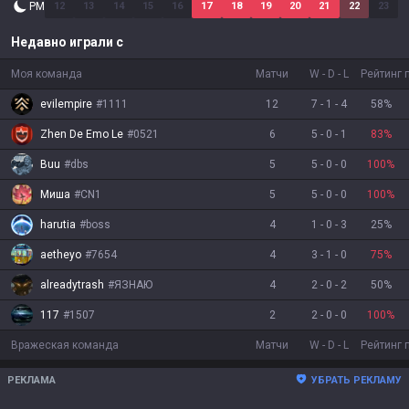
PM
12
13
14
15
16
17
18
19
20
21
22
23
Недавно играли с
Моя команда
Матчи
W
-
D
-
L
Рейтинг 
evilempire
#
1111
12
7
-
1
-
4
58
%
Zhen De Emo Le
#
0521
6
5
-
0
-
1
83
%
Buu
#
dbs
5
5
-
0
-
0
100
%
Миша
#
CN1
5
5
-
0
-
0
100
%
harutia
#
boss
4
1
-
0
-
3
25
%
aetheyo
#
7654
4
3
-
1
-
0
75
%
alreadytrash
#
ЯЗНАЮ
4
2
-
0
-
2
50
%
117
#
1507
2
2
-
0
-
0
100
%
Вражеская команда
Матчи
W
-
D
-
L
Рейтинг 
РЕКЛАМА
УБРАТЬ РЕКЛАМУ