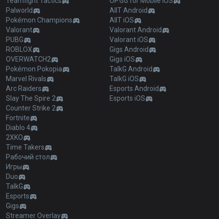
Teamfight Tactics
OP.GG for Mobile iOS
Palworld
AllT Android
Pokémon Champions
AllT iOS
Valorant
Valorant Android
PUBG
Valorant iOS
ROBLOX
Gigs Android
OVERWATCH2
Gigs iOS
Pokémon Pokopia
TalkG Android
Marvel Rivals
TalkG iOS
Arc Raiders
Esports Android
Slay The Spire 2
Esports iOS
Counter Strike 2
Fortnite
Diablo 4
2XKO
Time Takers
Рабочий стол
Игры
Duo
TalkG
Esports
Gigs
Streamer Overlay