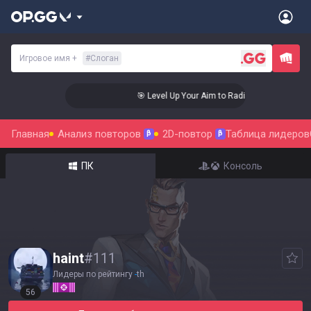
Игровое имя
+
#
Слоган
nt Status!
🎯 Level Up Your Aim to Radiant Status!
Главная
Анализ повторов
2D-повтор
Таблица лидеров
β
β
ПК
Консоль
haint
#
111
Лидеры по рейтингу
-
th
56