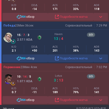
K/D
DDΔ
ACS
HS%
ADR
0.8
-14
171
33%
118
ИИ
-обзор
Подробности матча
Победа
23
Мин
36
сек
Соревновательный
7:29 PM
Haven
6
th
15
/
7
/
3
13
:
4
2.57
:1
KDA
K/D
DDΔ
ACS
HS%
ADR
2.1
+50
201
38%
143
ИИ
-обзор
Подробности матча
Поражение
23
Мин
4
сек
Соревновательный
7:02 PM
Lotus
6
th
10
/
14
/
5
3
:
13
1.07
:1
KDA
K/D
DDΔ
ACS
HS%
ADR
0.7
-11
189
79%
141
ИИ
-обзор
Подробности матча
K/D
DDΔ
ACS
HS%
ADR