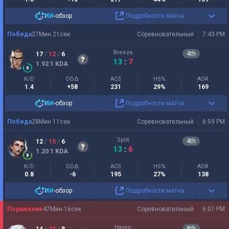
ИИ
-обзор
Подробности матча
Победа
27
Мин
21
сек
Соревновательный
7:43 PM
Breeze
4
th
17
/
12
/
6
13
:
7
1.92
:1
KDA
K/D
DDΔ
ACS
HS%
ADR
1.4
+58
231
29%
169
ИИ
-обзор
Подробности матча
Победа
28
Мин
11
сек
Соревновательный
6:59 PM
Split
4
th
12
/
15
/
6
13
:
6
1.20
:1
KDA
K/D
DDΔ
ACS
HS%
ADR
0.8
-6
195
27%
138
ИИ
-обзор
Подробности матча
Поражение
47
Мин
16
сек
Соревновательный
6:01 PM
Haven
8
th
14
/
24
/
8