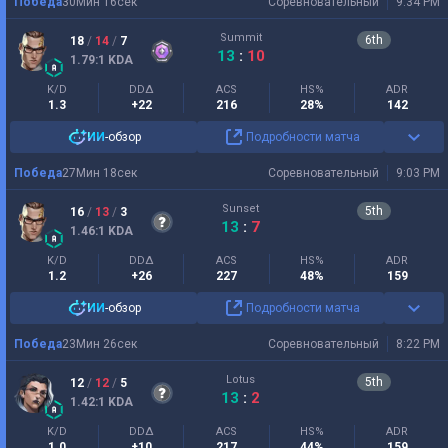
Победа
30
Мин
16
сек
Соревновательный
9:34 PM
Summit
6
th
18
/
14
/
7
13
:
10
1.79
:1
KDA
K/D
DDΔ
ACS
HS%
ADR
1.3
+22
216
28%
142
ИИ
-обзор
Подробности матча
Победа
27
Мин
18
сек
Соревновательный
9:03 PM
Sunset
5
th
16
/
13
/
3
13
:
7
1.46
:1
KDA
K/D
DDΔ
ACS
HS%
ADR
1.2
+26
227
48%
159
ИИ
-обзор
Подробности матча
Победа
23
Мин
26
сек
Соревновательный
8:22 PM
Lotus
5
th
12
/
12
/
5
13
:
2
1.42
:1
KDA
K/D
DDΔ
ACS
HS%
ADR
1.0
+10
217
44%
159