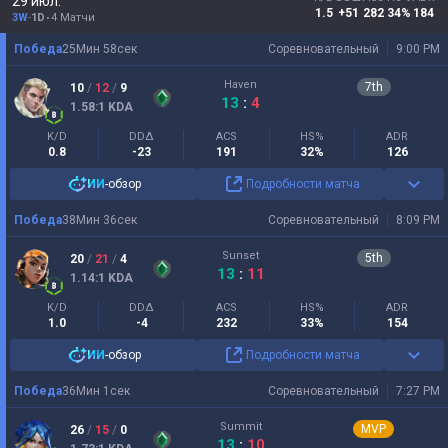
29 июл.
1.5
+51
282
34%
184
3W
-
1D
4 Матчи
Победа
25
Мин
58
сек
Соревновательный
9:00 PM
Haven
7
th
10
/
12
/
9
13
:
4
1.58
:1
KDA
K/D
DDΔ
ACS
HS%
ADR
0.8
-23
191
32%
126
ИИ
-обзор
Подробности матча
Победа
38
Мин
36
сек
Соревновательный
8:09 PM
Sunset
5
th
20
/
21
/
4
13
:
11
1.14
:1
KDA
K/D
DDΔ
ACS
HS%
ADR
1.0
-4
232
33%
154
ИИ
-обзор
Подробности матча
Победа
36
Мин
1
сек
Соревновательный
7:27 PM
Summit
MVP
26
/
15
/
0
13
:
10