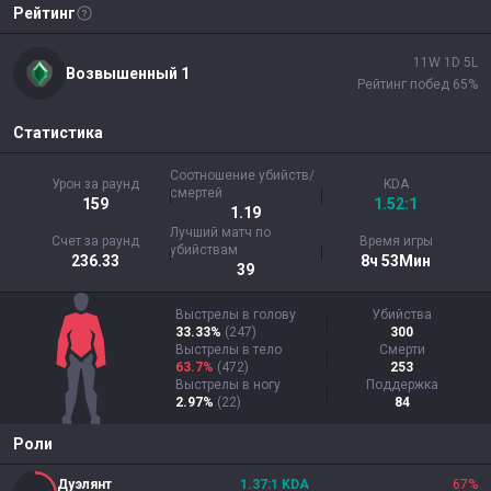
Рейтинг
11
W
1
D
5
L
Возвышенный
1
Рейтинг побед
65
%
Статистика
Соотношение убийств/
Урон за раунд
KDA
смертей
159
1.52:1
1.19
Лучший матч по
Счет за раунд
Время игры
убийствам
236.33
8ч 53Мин
39
Выстрелы в голову
Убийства
33.33%
(
247
)
300
Выстрелы в тело
Смерти
63.7%
(
472
)
253
Выстрелы в ногу
Поддержка
2.97%
(
22
)
84
Роли
Дуэлянт
1.37
:1
KDA
67
%