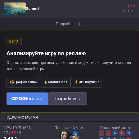
67
%
Summit
2
W
0
D
1
L
Подробнее
BETA
Анализируйте игру по реплею
Оцените реакцию, пре-аим, движение и ход матча и получите советы
для следующей игры.
График силы
Анализ боя
ИИ-коучинг
Войти
Подробнее
Недавние матчи
12W
1D
7L
(
60
%)
Последний матч
Последний матч
17
/
15
/
5
L
L
W
L
W
1.43
:1