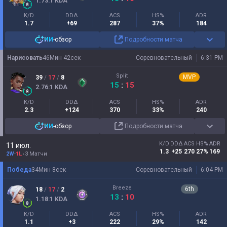
1.73
:1
KDA
K/D
DDΔ
ACS
HS%
ADR
1.7
+69
287
37%
184
ИИ
-обзор
Подробности матча
Нарисовать
46
Мин
42
сек
Соревновательный
6:31 PM
Split
MVP
39
/
17
/
8
15
:
15
2.76
:1
KDA
K/D
DDΔ
ACS
HS%
ADR
2.3
+124
370
33%
240
ИИ
-обзор
Подробности матча
K/D
DDΔ
ACS
HS%
ADR
11 июл.
1.3
+25
270
27%
169
2W
-
1L
3 Матчи
Победа
34
Мин
8
сек
Соревновательный
6:04 PM
Breeze
6
th
18
/
17
/
2
13
:
10
1.18
:1
KDA
K/D
DDΔ
ACS
HS%
ADR
1.1
+3
222
29%
142