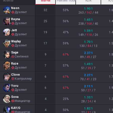
Агенты
Матчи
Рейтинг побед
KDA
К/
Neon
1.90
:1
32
53
%
1.
Дуэлянт
263
/
162
/
44
Reyna
1.65
:1
25
56
%
1.
Дуэлянт
238
/
168
/
40
Jett
1.59
:1
19
47
%
1.
Дуэлянт
149
/
110
/
26
Waylay
1.70
:1
17
59
%
1.
Дуэлянт
130
/
84
/
13
Sage
2.37
:1
9
67
%
1.
Сентинел
89
/
49
/
27
Raze
1.49
:1
7
57
%
1.
Дуэлянт
51
/
39
/
7
Clove
2.27
:1
6
67
%
1.
Контроллер
70
/
41
/
23
Yoru
2.11
:1
6
67
%
1.
Дуэлянт
50
/
27
/
7
Sova
1.33
:1
4
25
%
1.
Инициатор
28
/
24
/
4
KAY/O
1.82
:1
4
50
%
1.
Инициатор
22
/
17
/
9