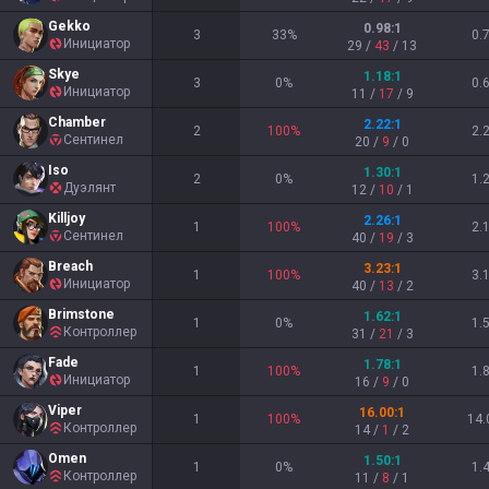
Gekko
0.98
:1
3
33
%
0.
Инициатор
29
/
43
/
13
Skye
1.18
:1
3
0
%
0.
Инициатор
11
/
17
/
9
Chamber
2.22
:1
2
100
%
2.
Сентинел
20
/
9
/
0
Iso
1.30
:1
2
0
%
1.
Дуэлянт
12
/
10
/
1
Killjoy
2.26
:1
1
100
%
2.
Сентинел
40
/
19
/
3
Breach
3.23
:1
1
100
%
3.
Инициатор
40
/
13
/
2
Brimstone
1.62
:1
1
0
%
1.
Контроллер
31
/
21
/
3
Fade
1.78
:1
1
100
%
1.
Инициатор
16
/
9
/
0
Viper
16.00
:1
1
100
%
14.
Контроллер
14
/
1
/
2
Omen
1.50
:1
1
0
%
1.
Контроллер
11
/
8
/
1