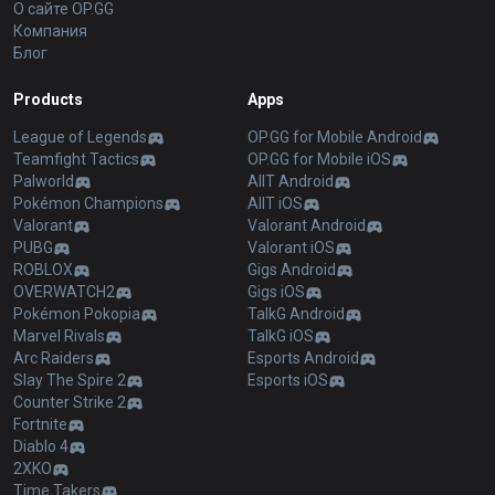
О сайте OP.GG
Компания
Блог
Products
Apps
League of Legends
OP.GG for Mobile Android
Teamfight Tactics
OP.GG for Mobile iOS
Palworld
AllT Android
Pokémon Champions
AllT iOS
Valorant
Valorant Android
PUBG
Valorant iOS
ROBLOX
Gigs Android
OVERWATCH2
Gigs iOS
Pokémon Pokopia
TalkG Android
Marvel Rivals
TalkG iOS
Arc Raiders
Esports Android
Slay The Spire 2
Esports iOS
Counter Strike 2
Fortnite
Diablo 4
2XKO
Time Takers