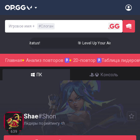
Игровое имя
+
#
Слоган
Aim to Radiant Status!
🎯 Level Up Your Aim to Radiant Statu
Главная
Анализ повторов
2D-повтор
Таблица лидеров
β
β
ПК
Консоль
Shae
#
Shon
Лидеры по рейтингу
-
th
639