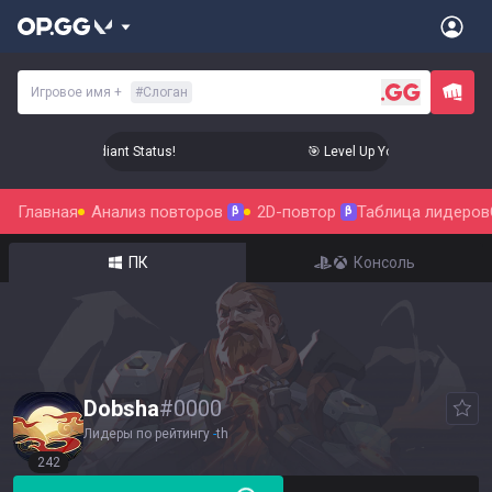
Игровое имя
+
#
Слоган
 Your Aim to Radiant Status!
🎯 Level Up Your Aim to Radiant
Главная
Анализ повторов
2D-повтор
Таблица лидеров
β
β
ПК
Консоль
Dobsha
#
0000
Лидеры по рейтингу
-
th
242