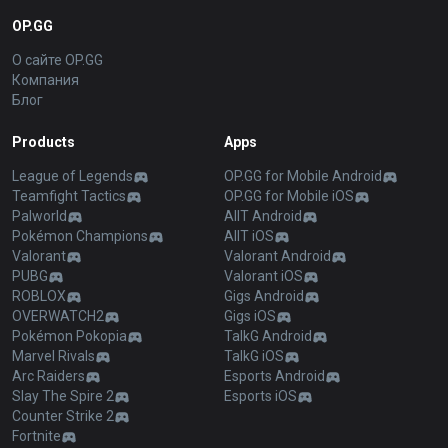
OP.GG
О сайте OP.GG
Компания
Блог
Products
Apps
League of Legends
OP.GG for Mobile Android
Teamfight Tactics
OP.GG for Mobile iOS
Palworld
AllT Android
Pokémon Champions
AllT iOS
Valorant
Valorant Android
PUBG
Valorant iOS
ROBLOX
Gigs Android
OVERWATCH2
Gigs iOS
Pokémon Pokopia
TalkG Android
Marvel Rivals
TalkG iOS
Arc Raiders
Esports Android
Slay The Spire 2
Esports iOS
Counter Strike 2
Fortnite