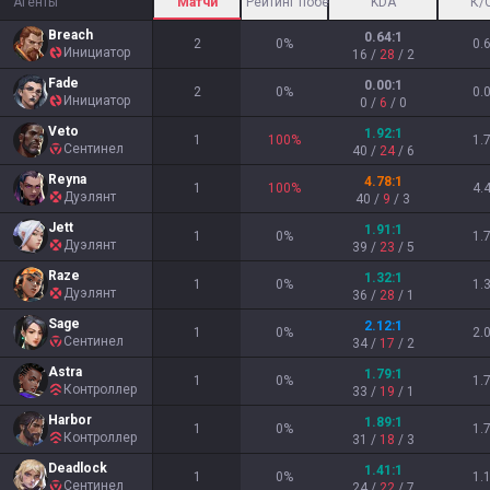
Агенты
Матчи
Рейтинг побед
KDA
К/
Breach
0.64
:1
2
0
%
0.
Инициатор
16
/
28
/
2
Fade
0.00
:1
2
0
%
0.
Инициатор
0
/
6
/
0
Veto
1.92
:1
1
100
%
1.
Сентинел
40
/
24
/
6
Reyna
4.78
:1
1
100
%
4.
Дуэлянт
40
/
9
/
3
Jett
1.91
:1
1
0
%
1.
Дуэлянт
39
/
23
/
5
Raze
1.32
:1
1
0
%
1.
Дуэлянт
36
/
28
/
1
Sage
2.12
:1
1
0
%
2.
Сентинел
34
/
17
/
2
Astra
1.79
:1
1
0
%
1.
Контроллер
33
/
19
/
1
Harbor
1.89
:1
1
0
%
1.
Контроллер
31
/
18
/
3
Deadlock
1.41
:1
1
0
%
1.
Сентинел
24
/
22
/
7