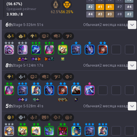
(
56.67
%)
#
2
#
1
#
1
#
7
#
4
Средний рейтинг
62.5
%
56.25
%
3.93
th
/ 8
#
4
#
3
#
3
#
8
#
2
6
th
Stage
5
-
3
26
m
51
s
Обычная
2 месяца назад
5
3
1
2
2
2
8
th
Stage
5
-
1
24
m
17
s
Обычная
2 месяца назад
1
4
2
2
2
2
5
th
Stage
5
-
5
28
m
41
s
Обычная
2 месяца назад
3
4
2
3
2
2