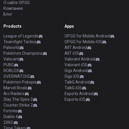
О сайте OP.GG
Компания
Блог
Products
Apps
League of Legends
OP.GG for Mobile Android
Teamfight Tactics
OP.GG for Mobile iOS
Palworld
AllT Android
Pokémon Champions
AllT iOS
Valorant
Valorant Android
PUBG
Valorant iOS
ROBLOX
Gigs Android
OVERWATCH2
Gigs iOS
Pokémon Pokopia
TalkG Android
Marvel Rivals
TalkG iOS
Arc Raiders
Esports Android
Slay The Spire 2
Esports iOS
Counter Strike 2
Fortnite
Diablo 4
2XKO
Time Takers