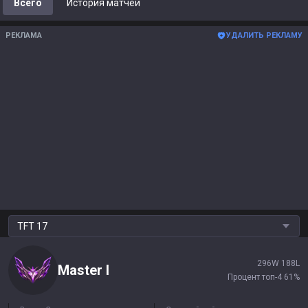
Всего
История матчей
РЕКЛАМА
УДАЛИТЬ РЕКЛАМУ
TFT
17
296
W
188
L
Master
I
Процент топ-4
61
%