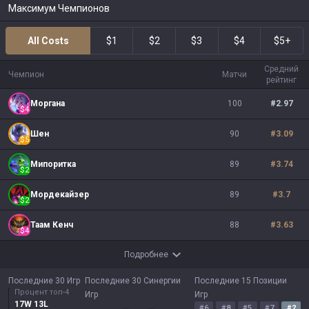
Максимум Чемпионов
All Costs
$1
$2
$3
$4
$5+
Средний
Чемпион
Матчи
рейтинг
Моргана
100
#
2.97
$
4
Шен
90
#
3.09
$
5
Мипоритка
89
#
3.74
$
2
Мордекайзер
89
#
3.7
$
2
Таам Кенч
88
#
3.63
$
4
Подробнее
Последние 30 Игр
Последние 30 Синергии
Последние 15 Позиции
Процент топ-4
Игр
Игр
17
W
13
L
#
6
#
8
#
5
#
7
#
2