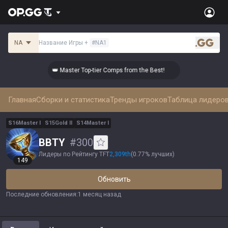
NA
Название Игры
+
#
NA1
.gg
👑 Master Top-tier Comps from the Best!
👑 Mast
Главная
Сборки и статистика
Тренды игроков
Таблица лидеро
S
16
Master
I
S
15
Gold
II
S
14
Master
I
BBTY
#
300
Лидеры по Рейтингу TFT
2,309
th
(
0.77% лучших
)
149
Обновить
Последние обновления
:
1 месяц назад