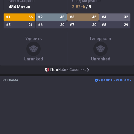
Всего Сыграно
Средний рейтинг
484
Матчи
3.82
th
/ 8
#
1
66
#
2
48
#
3
46
#
4
32
#
5
21
#
6
30
#
7
30
#
8
29
Удвоить
Гиперролл
Unranked
Unranked
Duo
Найти Союзника
РЕКЛАМА
УДАЛИТЬ РЕКЛАМУ