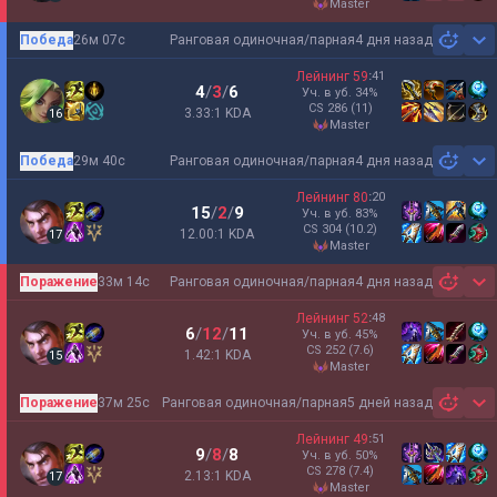
master
Победа
26м 07с
Ранговая одиночная/парная
4 дня назад
Sh
Лейнинг
59
:
41
4
/
3
/
6
Уч. в уб.
34
%
CS
286
(11)
3.33:1 KDA
16
master
Победа
29м 40с
Ранговая одиночная/парная
4 дня назад
Sh
Лейнинг
80
:
20
15
/
2
/
9
Уч. в уб.
83
%
CS
304
(10.2)
12.00:1 KDA
17
master
Поражение
33м 14с
Ранговая одиночная/парная
4 дня назад
Sh
Лейнинг
52
:
48
6
/
12
/
11
Уч. в уб.
45
%
CS
252
(7.6)
1.42:1 KDA
15
master
Поражение
37м 25с
Ранговая одиночная/парная
5 дней назад
Sh
Лейнинг
49
:
51
9
/
8
/
8
Уч. в уб.
50
%
CS
278
(7.4)
2.13:1 KDA
17
master