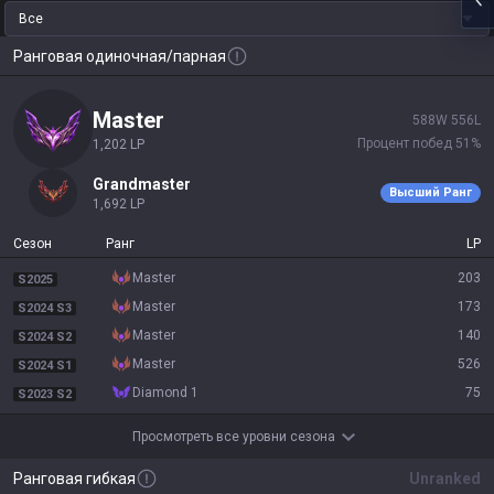
Все
Ранговая одиночная/парная
master
588
W
556
L
Процент побед
51
%
1,202
LP
grandmaster
Высший Ранг
1,692
LP
Сезон
Ранг
LP
master
203
S2025
master
173
S2024 S3
master
140
S2024 S2
master
526
S2024 S1
diamond 1
75
S2023 S2
Просмотреть все уровни сезона
Ранговая гибкая
Unranked