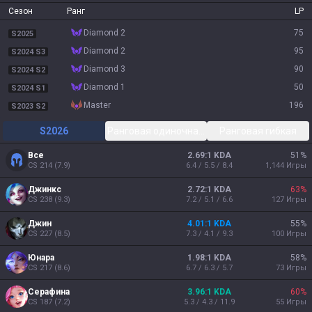
Сезон
Ранг
LP
diamond 2
75
S2025
diamond 2
95
S2024 S3
diamond 3
90
S2024 S2
diamond 1
50
S2024 S1
master
196
S2023 S2
S2026
Ранговая одиночная/парная
Ранговая гибкая
Все
2.69:1 KDA
51
%
CS
214
(
7.9
)
6.4 / 5.5 / 8.4
1,144
Игры
Джинкс
2.72:1 KDA
63
%
CS
238
(
9.3
)
7.2 / 5.1 / 6.6
127
Игры
Джин
4.01:1 KDA
55
%
CS
227
(
8.5
)
7.3 / 4.1 / 9.3
100
Игры
Юнара
1.98:1 KDA
58
%
CS
217
(
8.6
)
6.7 / 6.3 / 5.7
73
Игры
Серафина
3.96:1 KDA
60
%
CS
187
(
7.2
)
5.3 / 4.3 / 11.9
55
Игры