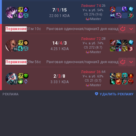
Лейнинг
74
:
26
7
/
1
/
15
Уч. в уб.
54
%
CS
276
(9.6)
22.00:1 KDA
17
master
Поражение
31м 10с
Ранговая одиночная/парная
3 дня назад
Sh
Лейнинг
72
:
28
14
/
4
/
3
Уч. в уб.
74
%
CS
272
(8.7)
4.25:1 KDA
16
master
Поражение
29м 56с
Ранговая одиночная/парная
3 дня назад
Sh
Лейнинг
36
:
64
2
/
3
/
8
Уч. в уб.
63
%
CS
21
(0.7)
3.33:1 KDA
12
master
РЕКЛАМА
УДАЛИТЬ РЕКЛАМУ