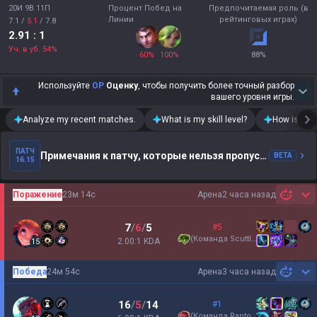
20И 9В 11П
Процент Побед на
Предпочитаемая роль (в
Линии
рейтинговых играх)
7.1
/
5.1
/
7.8
2.91
: 1
Уч. в уб.
54
%
60
%
100
%
88
%
Используйте
OP
Оценку
, чтобы получить более точный разбор
вашего уровня игры.
Analyze my recent matches.
What is my skill level?
How is my t
ПАТЧ
Примечания к патчу, которые нельзя пропустить
BETA
16.15
Поражение
23м 14с
Арена
2 часа назад
Sh
7
/
6
/
5
#5
(
Команда Scuttles
)
2.00:1 KDA
15
Победа
24м 54с
Арена
3 часа назад
Sh
16
/
5
/
14
#1
(
Команда Raptors
)