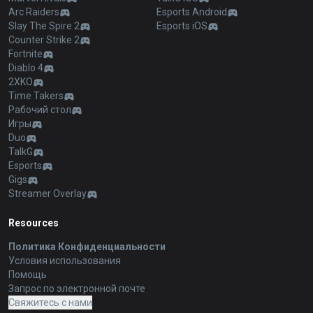
Arc Raiders
Esports Android
Slay The Spire 2
Esports iOS
Counter Strike 2
Fortnite
Diablo 4
2XKO
Time Takers
Рабочий стол
Игры
Duo
TalkG
Esports
Gigs
Streamer Overlay
Resources
Политика Конфиденциальности
Условия использования
Помощь
Запрос по электронной почте
Свяжитесь с нами