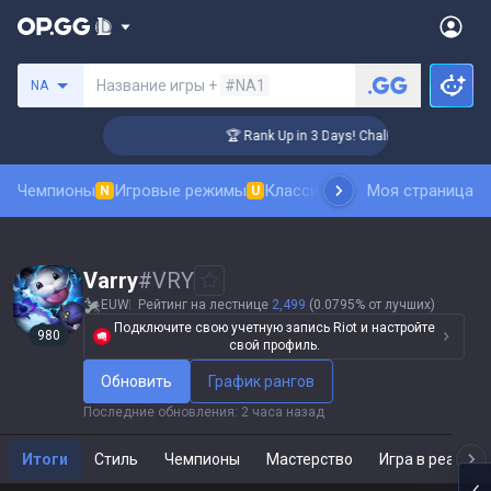
Поиск призывателя
Название игры +
#NA1
NA
er Coaching
🏆 Rank Up in 3 Days! Challenger Coaching
Чемпионы
Игровые режимы
Классика
Рейтинг скинов
Моя страница
Та
N
U
N
Varry
#
VRY
EUW
Рейтинг на лестнице
2,499
(0.0795% от лучших)
Подключите свою учетную запись Riot и настройте
980
свой профиль.
Обновить
График рангов
Последние обновления
:
2 часа назад
Итоги
Стиль
Чемпионы
Мастерство
Игра в реальн