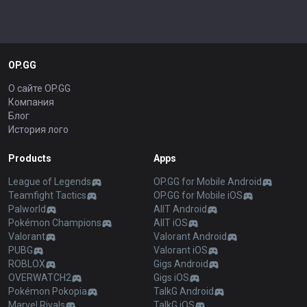
OP.GG
О сайте OP.GG
Компания
Блог
История лого
Products
Apps
League of Legends
OP.GG for Mobile Android
Teamfight Tactics
OP.GG for Mobile iOS
Palworld
AllT Android
Pokémon Champions
AllT iOS
Valorant
Valorant Android
PUBG
Valorant iOS
ROBLOX
Gigs Android
OVERWATCH2
Gigs iOS
Pokémon Pokopia
TalkG Android
Marvel Rivals
TalkG iOS