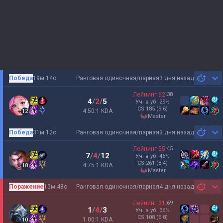
Победа
19м 14с
Ранговая одиночная/парная
3 дня назад
Sh
Лейнинг
62
:
38
4
/
2
/
5
Уч. в уб.
29
%
CS
185
(9.6)
4.50:1 KDA
12
master
Победа
31м 12с
Ранговая одиночная/парная
3 дня назад
Sh
Лейнинг
55
:
45
7
/
4
/
12
Уч. в уб.
46
%
CS
261
(8.4)
4.75:1 KDA
18
master
Поражение
15м 48с
Ранговая одиночная/парная
4 дня назад
Sh
Лейнинг
31
:
69
1
/
4
/
3
Уч. в уб.
36
%
CS
108
(6.8)
1.00:1 KDA
10