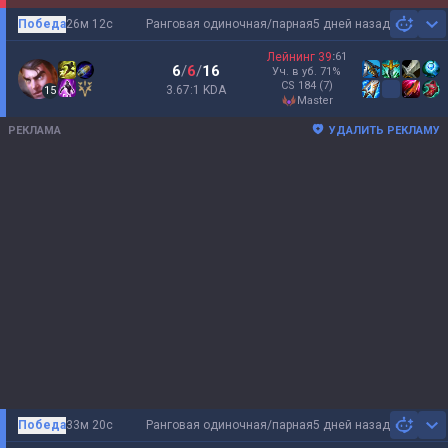
Победа
26м 12с
Ранговая одиночная/парная
5 дней назад
Sh
Лейнинг
39
:
61
6
/
6
/
16
Уч. в уб.
71
%
CS
184
(7)
3.67:1 KDA
15
master
РЕКЛАМА
УДАЛИТЬ РЕКЛАМУ
Победа
33м 20с
Ранговая одиночная/парная
5 дней назад
Sh