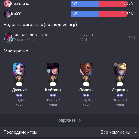
Серафина
1
W
1
L
50%
Кай'Са
1
W
1
L
50%
Недавно сыграно с (последние игр)
DKB XPERION NXT
#
JULEZ
8В / 9П
47
%
Уровень
199
17
Игры
Мастерство
53
43
37
36
Джинкс
Кейтлин
Люциан
Эзреаль
553,946

439,372

378,266

367,023

очки
очки
очки
очки
Подробнее
Последние игры