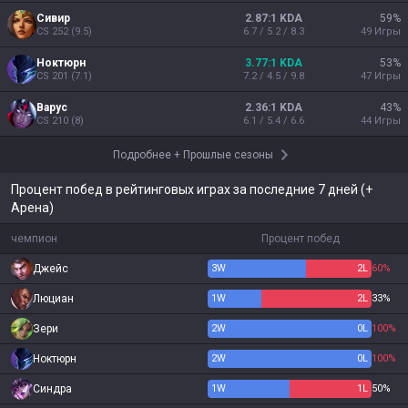
Сивир
2.87:1 KDA
59
%
CS
252
(
9.5
)
6.7 / 5.2 / 8.3
49
Игры
Ноктюрн
3.77:1 KDA
53
%
CS
201
(
7.1
)
7.2 / 4.5 / 9.8
47
Игры
Варус
2.36:1 KDA
43
%
CS
210
(
8
)
6.1 / 5.4 / 6.6
44
Игры
Подробнее
+
Прошлые сезоны
Процент побед в рейтинговых играх за последние 7 дней (+
Арена)
чемпион
Процент побед
Джейс
3
W
2
L
60%
Люциан
1
W
2
L
33%
Зери
2
W
0
L
100%
Ноктюрн
2
W
0
L
100%
Синдра
1
W
1
L
50%