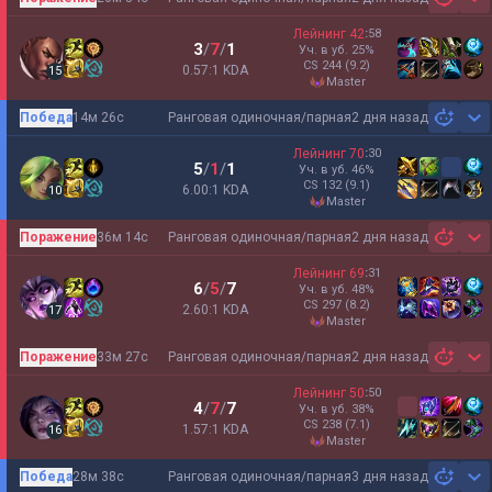
Sh
Лейнинг
42
:
58
3
/
7
/
1
Уч. в уб.
25
%
CS
244
(9.2)
0.57:1 KDA
15
master
Победа
14м 26с
Ранговая одиночная/парная
2 дня назад
Sh
Лейнинг
70
:
30
5
/
1
/
1
Уч. в уб.
46
%
CS
132
(9.1)
6.00:1 KDA
10
master
Поражение
36м 14с
Ранговая одиночная/парная
2 дня назад
Sh
Лейнинг
69
:
31
6
/
5
/
7
Уч. в уб.
48
%
CS
297
(8.2)
2.60:1 KDA
17
master
Поражение
33м 27с
Ранговая одиночная/парная
2 дня назад
Sh
Лейнинг
50
:
50
4
/
7
/
7
Уч. в уб.
38
%
CS
238
(7.1)
1.57:1 KDA
16
master
Победа
28м 38с
Ранговая одиночная/парная
3 дня назад
Sh