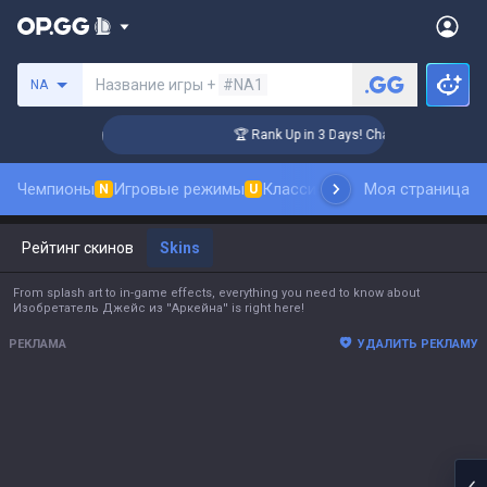
Поиск призывателя
Название игры +
#NA1
NA
ger Coaching
🏆 Rank Up in 3 Days! Challenger Coaching
Чемпионы
Игровые режимы
Классика
Рейтинг скинов
Моя страница
N
U
N
Рейтинг скинов
Skins
From splash art to in-game effects, everything you need to know about
Изобретатель Джейс из ''Аркейна'' is right here!
РЕКЛАМА
УДАЛИТЬ РЕКЛАМУ