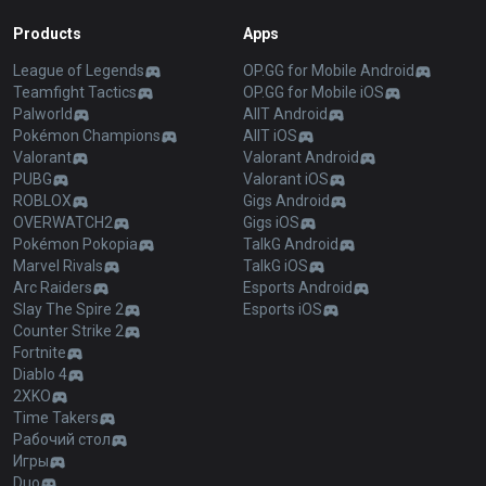
Products
Apps
League of Legends
OP.GG for Mobile Android
Teamfight Tactics
OP.GG for Mobile iOS
Palworld
AllT Android
Pokémon Champions
AllT iOS
Valorant
Valorant Android
PUBG
Valorant iOS
ROBLOX
Gigs Android
OVERWATCH2
Gigs iOS
Pokémon Pokopia
TalkG Android
Marvel Rivals
TalkG iOS
Arc Raiders
Esports Android
Slay The Spire 2
Esports iOS
Counter Strike 2
Fortnite
Diablo 4
2XKO
Time Takers
Рабочий стол
Игры
Duo