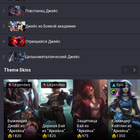
2
Повстанец Джейс
3
Джейс из Боевой академии
4
Отрекшийся Джейс
5
Цельнометаллический Джейс
Theme
Skins
Legendary
Legendary
Epic
Выживший
Защитница
Командир
Джейс из
Дерзкая Вай
Вай из
Кейтлин из
''Аркейна''
из ''Аркейна''
''Аркейна''
''Аркейна''
1820
1820
975
1350