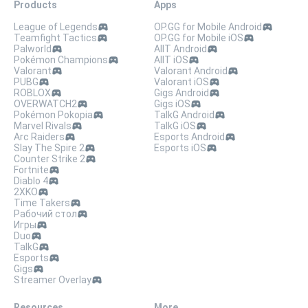
Products
Apps
League of Legends
OP.GG for Mobile Android
Teamfight Tactics
OP.GG for Mobile iOS
Palworld
AllT Android
Pokémon Champions
AllT iOS
Valorant
Valorant Android
PUBG
Valorant iOS
ROBLOX
Gigs Android
OVERWATCH2
Gigs iOS
Pokémon Pokopia
TalkG Android
Marvel Rivals
TalkG iOS
Arc Raiders
Esports Android
Slay The Spire 2
Esports iOS
Counter Strike 2
Fortnite
Diablo 4
2XKO
Time Takers
Рабочий стол
Игры
Duo
TalkG
Esports
Gigs
Streamer Overlay
Resources
More