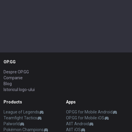
OP.GG
Despre OP.GG
Companie
Blog
Istoricul logo-ului
Products
Apps
League of Legends
OP.GG for Mobile Android
Teamfight Tactics
OP.GG for Mobile iOS
Palworld
AllT Android
Pokémon Champions
AllT iOS