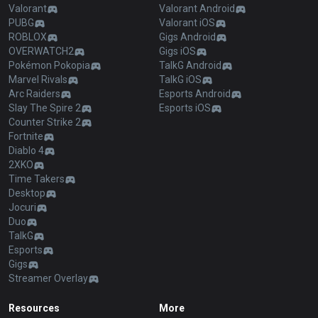
Valorant
Valorant Android
PUBG
Valorant iOS
ROBLOX
Gigs Android
OVERWATCH2
Gigs iOS
Pokémon Pokopia
TalkG Android
Marvel Rivals
TalkG iOS
Arc Raiders
Esports Android
Slay The Spire 2
Esports iOS
Counter Strike 2
Fortnite
Diablo 4
2XKO
Time Takers
Desktop
Jocuri
Duo
TalkG
Esports
Gigs
Streamer Overlay
Resources
More