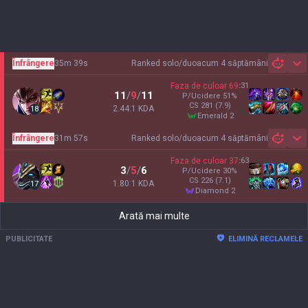
Înfrângere
35m 39s
Ranked solo/duo
acum 4 săptămâni
Sh
Faza de culoar
69
:
31
11
/
9
/
11
P/Ucidere
51
%
CS
281
(7.9)
2.44:1 KDA
18
emerald 2
Înfrângere
31m 57s
Ranked solo/duo
acum 4 săptămâni
Sh
Faza de culoar
37
:
63
3
/
5
/
6
P/Ucidere
30
%
CS
226
(7.1)
1.80:1 KDA
17
diamond 2
Arată mai multe
PUBLICITATE
ELIMINĂ RECLAMELE