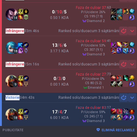
Faza de culoar
37
:
63
0
/
10
/
5
P/Ucidere
26
%
CS
199
(7.9)
0.50:1 KDA
14
diamond 2
Înfrângere
33m 46s
Ranked solo/duo
acum 3 săptămâni
Sh
Faza de culoar
59
:
41
13
/
6
/
6
P/Ucidere
53
%
CS
307
(9.1)
3.17:1 KDA
18
diamond 3
Înfrângere
15m 16s
Ranked solo/duo
acum 3 săptămâni
Sh
Faza de culoar
27
:
73
0
/
3
/
0
P/Ucidere
0
%
CS
80
(5.2)
0.00:1 KDA
9
emerald 1
Victorie
34m 43s
Ranked solo/duo
acum 3 săptămâni
Sh
Faza de culoar
83
:
17
17
/
4
/
7
P/Ucidere
59
%
CS
245
(7.1)
6.00:1 KDA
18
diamond 3
PUBLICITATE
ELIMINĂ RECLAMELE