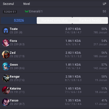
Sezonul
Nivel
LP
emerald 1
50
S2024 S1
S2026
Ranked solo/duo
Ranked flexibil
Toate
2.07:1 KDA
50
%
CS
231
(
8
)
7.4 / 5.8 / 4.7
785
Jocuri
Fiora
1.86:1 KDA
54
%
CS
239
(
8.3
)
6.9 / 5.9 / 4
217
Jocuri
Zed
2.82:1 KDA
56
%
CS
232
(
7.9
)
9.3 / 5.1 / 5.2
185
Jocuri
Gwen
1.81:1 KDA
57
%
CS
249
(
8.6
)
7.4 / 6 / 3.4
142
Jocuri
Rengar
2.58:1 KDA
58
%
CS
219
(
7.6
)
8.7 / 5.8 / 6.3
19
Jocuri
Katarina
1.65:1 KDA
11
%
CS
191
(
7.1
)
7.1 / 6.6 / 3.8
18
Jocuri
Yasuo
1.35:1 KDA
41
%
CS
257
(
8.7
)
5.5 / 7.5 / 4.6
17
Jocuri