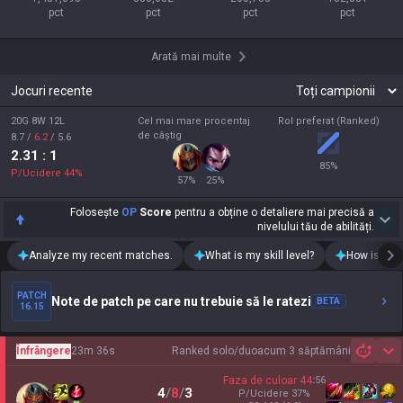
pct
pct
pct
pct
Arată mai multe
Jocuri recente
20G 8W 12L
Cel mai mare procentaj
Rol preferat (Ranked)
de câștig
8.7
/
6.2
/
5.6
2.31
: 1
85
%
P/Ucidere
44
%
57
%
25
%
Folosește
OP
Score
pentru a obține o detaliere mai precisă a
nivelului tău de abilități.
Analyze my recent matches.
What is my skill level?
How is my t
PATCH
Note de patch pe care nu trebuie să le ratezi
BETA
16.15
Înfrângere
23m 36s
Ranked solo/duo
acum 3 săptămâni
Sh
Faza de culoar
44
:
56
4
/
8
/
3
P/Ucidere
37
%