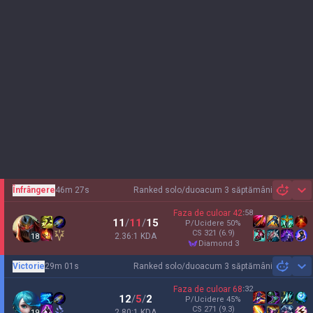
Înfrângere
46m 27s
Ranked solo/duo
acum 3 săptămâni
Sh
Faza de culoar
42
:
58
11
/
11
/
15
P/Ucidere
50
%
CS
321
(6.9)
2.36:1 KDA
18
diamond 3
Victorie
29m 01s
Ranked solo/duo
acum 3 săptămâni
Sh
Faza de culoar
68
:
32
12
/
5
/
2
P/Ucidere
45
%
CS
271
(9.3)
2.80:1 KDA
19