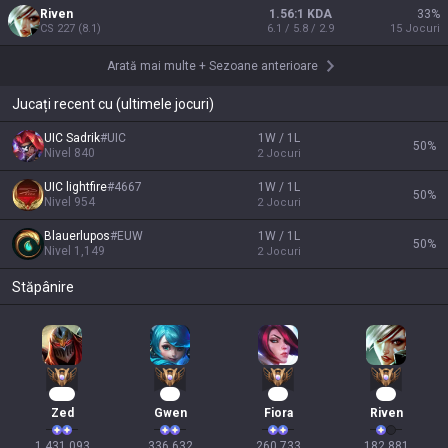
Riven
1.56:1 KDA
33
%
CS
227
(
8.1
)
6.1 / 5.8 / 2.9
15
Jocuri
Arată mai multe
+
Sezoane anterioare
Jucați recent cu (ultimele jocuri)
UIC Sadrik
#
UIC
1W / 1L
50
%
Nivel
840
2
Jocuri
UIC lightfire
#
4667
1W / 1L
50
%
Nivel
954
2
Jocuri
Blauerlupos
#
EUW
1W / 1L
50
%
Nivel
1,149
2
Jocuri
Stăpânire
133
33
26
19
Zed
Gwen
Fiora
Riven
1,431,093

336,632

260,733

182,881
