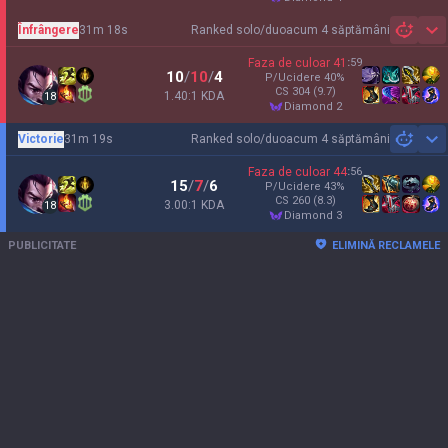
Înfrângere
31m 18s
Ranked solo/duo
acum 4 săptămâni
Sh
Faza de culoar
41
:
59
10
/
10
/
4
P/Ucidere
40
%
CS
304
(9.7)
1.40:1 KDA
18
diamond 2
Victorie
31m 19s
Ranked solo/duo
acum 4 săptămâni
Sh
Faza de culoar
44
:
56
15
/
7
/
6
P/Ucidere
43
%
CS
260
(8.3)
3.00:1 KDA
18
diamond 3
PUBLICITATE
ELIMINĂ RECLAMELE