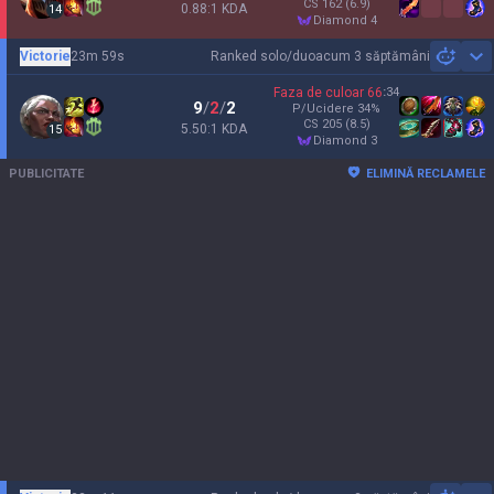
CS
162
(6.9)
0.88:1 KDA
14
diamond 4
Victorie
23m 59s
Ranked solo/duo
acum 3 săptămâni
Sh
Faza de culoar
66
:
34
9
/
2
/
2
P/Ucidere
34
%
CS
205
(8.5)
5.50:1 KDA
15
diamond 3
PUBLICITATE
ELIMINĂ RECLAMELE