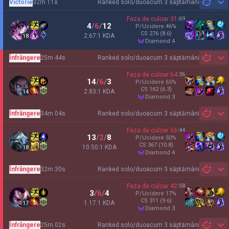
Victorie
32m 11s
Ranked solo/duo
acum 3 săptămâni
Sh
Faza de culoar
31
:
69
4
/
6
/
12
P/Ucidere
46
%
CS
276
(8.6)
2.67:1 KDA
18
diamond 4
Înfrângere
25m 44s
Ranked solo/duo
acum 3 săptămâni
Sh
Faza de culoar
64
:
36
14
/
6
/
3
P/Ucidere
65
%
CS
162
(6.3)
2.83:1 KDA
14
diamond 3
Înfrângere
34m 04s
Ranked solo/duo
acum 3 săptămâni
Sh
Faza de culoar
56
:
44
13
/
2
/
8
P/Ucidere
50
%
CS
367
(10.8)
10.50:1 KDA
18
diamond 4
Înfrângere
32m 30s
Ranked solo/duo
acum 3 săptămâni
Sh
Faza de culoar
42
:
58
3
/
6
/
4
P/Ucidere
17
%
CS
311
(9.6)
1.17:1 KDA
17
diamond 3
Înfrângere
25m 02s
Ranked solo/duo
acum 3 săptămâni
Sh