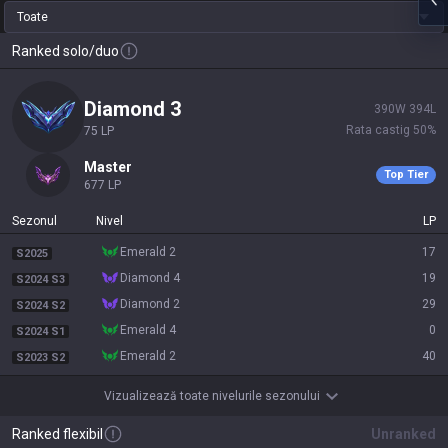
Toate
Ranked solo/duo
diamond 3
390
W
394
L
Rata castig
50
%
75
LP
master
Top Tier
677
LP
Sezonul
Nivel
LP
emerald 2
17
S2025
diamond 4
19
S2024 S3
diamond 2
29
S2024 S2
emerald 4
0
S2024 S1
emerald 2
40
S2023 S2
Vizualizează toate nivelurile sezonului
Ranked flexibil
Unranked