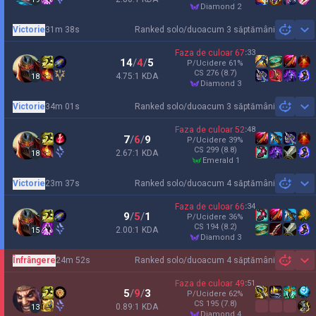
diamond 2
Victorie
31m 38s
Ranked solo/duo
acum 3 săptămâni
Sh
Faza de culoar
67
:
33
14
/
4
/
5
P/Ucidere
61
%
CS
276
(8.7)
4.75:1 KDA
18
diamond 3
Victorie
34m 01s
Ranked solo/duo
acum 3 săptămâni
Sh
Faza de culoar
52
:
48
7
/
6
/
9
P/Ucidere
39
%
CS
299
(8.8)
2.67:1 KDA
18
emerald 1
Victorie
23m 37s
Ranked solo/duo
acum 4 săptămâni
Sh
Faza de culoar
66
:
34
9
/
5
/
1
P/Ucidere
36
%
CS
194
(8.2)
2.00:1 KDA
15
diamond 3
Înfrângere
24m 52s
Ranked solo/duo
acum 4 săptămâni
Sh
Faza de culoar
49
:
51
5
/
9
/
3
P/Ucidere
62
%
CS
195
(7.8)
0.89:1 KDA
13
diamond 4