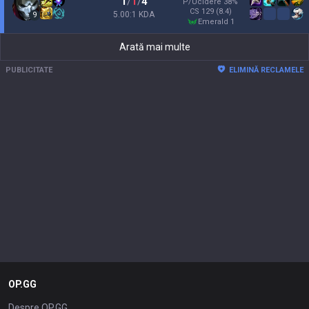
1
/
1
/
4
P/Ucidere
38
%
CS
129
(8.4)
5.00:1 KDA
9
emerald 1
Arată mai multe
PUBLICITATE
ELIMINĂ RECLAMELE
OP.GG
Despre OP.GG