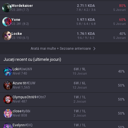
Mordekaiser
2.71:1 KDA
80
%
CS
209
(
7.7
)
7.8 / 4.2 / 3.6
5
Jocuri
Yone
1.97:1 KDA
60
%
CS
281
(
8.2
)
5.8 / 6.4 / 6.8
5
Jocuri
Locke
1.76:1 KDA
40
%
CS
193
(
6.1
)
9.6 / 9 / 6.2
5
Jocuri
Arată mai multe
+
Sezoane anterioare
Jucați recent cu (ultimele jocuri)
Loki
#
UwU69
6W / 9L
40
%
Nivel
740
15
Jocuri
Azure tit
#
EUW
6W / 6L
50
%
Nivel
1,565
12
Jocuri
OlympusOtri69
#
Otri7
1W / 1L
50
%
Nivel
487
2
Jocuri
close
#
yibbi
1W / 1L
50
%
Nivel
808
2
Jocuri
Evelynn
#
DIQ
1W / 1L
50
%