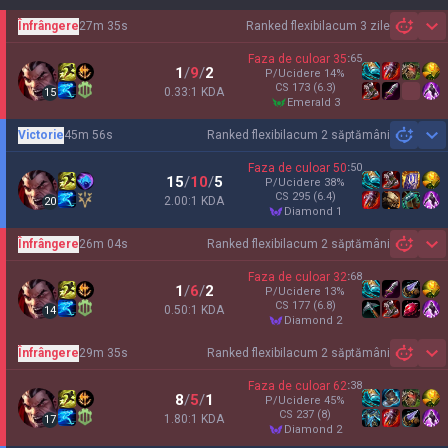
Înfrângere
27m 35s
Ranked flexibil
acum 3 zile
Sh
Faza de culoar
35
:
65
1
/
9
/
2
P/Ucidere
14
%
CS
173
(6.3)
0.33:1 KDA
15
emerald 3
Victorie
45m 56s
Ranked flexibil
acum 2 săptămâni
Sh
Faza de culoar
50
:
50
15
/
10
/
5
P/Ucidere
38
%
CS
295
(6.4)
2.00:1 KDA
20
diamond 1
Înfrângere
26m 04s
Ranked flexibil
acum 2 săptămâni
Sh
Faza de culoar
32
:
68
1
/
6
/
2
P/Ucidere
13
%
CS
177
(6.8)
0.50:1 KDA
14
diamond 2
Înfrângere
29m 35s
Ranked flexibil
acum 2 săptămâni
Sh
Faza de culoar
62
:
38
8
/
5
/
1
P/Ucidere
45
%
CS
237
(8)
1.80:1 KDA
17
diamond 2