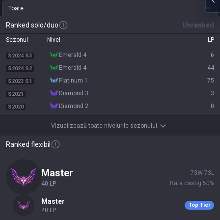
Toate
Ranked solo/duo
Unranked
Sezonul
Nivel
LP
emerald 4
6
S2024 S3
emerald 4
44
S2024 S2
platinum 1
75
S2023 S1
diamond 3
3
S2021
diamond 2
0
S2020
Vizualizează toate nivelurile sezonului
Ranked flexibil
master
73
W
73
L
Rata castig
50
%
40
LP
master
Top Tier
40
LP