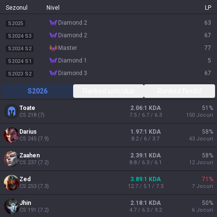
Sezonul
Nivel
LP
diamond 2
63
S2025
diamond 2
67
S2024 S3
master
77
S2024 S2
diamond 1
5
S2024 S1
diamond 3
67
S2023 S2
S2026
Ranked solo/duo
Ranked flexibil
Toate
2.06:1 KDA
51
%
CS
218
(
7
)
7.5 / 6.7 / 6.3
150
Jocuri
Darius
1.97:1 KDA
58
%
CS
245
(
7.9
)
8.2 / 6 / 3.7
43
Jocuri
Zaahen
2.39:1 KDA
58
%
CS
237
(
7.2
)
8.8 / 6.3 / 6.1
12
Jocuri
Zed
3.89:1 KDA
71
%
CS
253
(
7.3
)
12.7 / 5.1 / 7.3
7
Jocuri
Jhin
2.18:1 KDA
50
%
CS
191
(
7.2
)
4.7 / 6.3 / 9.2
6
Jocuri