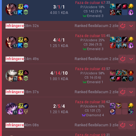
Faza de culoar
67
:
33
3
/
1
/
1
P/Ucidere
18
%
CS
142
(9.4)
4.00:1 KDA
12
emerald 3
Înfrângere
28m 32s
Ranked flexibil
acum 2 zile
Sh
Faza de culoar
55
:
45
4
/
4
/
1
P/Ucidere
25
%
CS
266
(9.3)
1.25:1 KDA
17
emerald 3
Înfrângere
24m 49s
Ranked flexibil
acum 2 zile
Sh
Faza de culoar
43
:
57
4
/
14
/
10
P/Ucidere
58
%
CS
16
(0.6)
1.00:1 KDA
10
emerald 1
Înfrângere
18m 37s
Ranked flexibil
acum 2 zile
Sh
Faza de culoar
38
:
62
2
/
5
/
4
P/Ucidere
55
%
CS
131
(7)
1.20:1 KDA
11
diamond 4
Înfrângere
40m 08s
Ranked flexibil
acum 3 zile
Sh
Faza de culoar
69
:
31