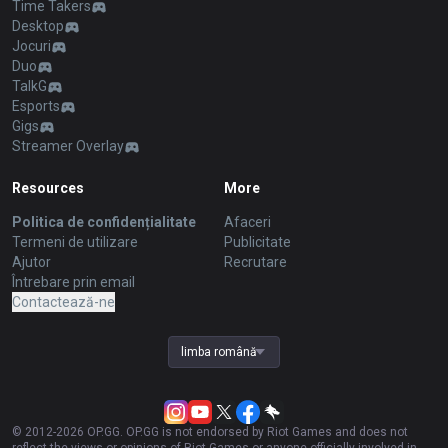
Time Takers
Desktop
Jocuri
Duo
TalkG
Esports
Gigs
Streamer Overlay
Resources
More
Politica de confidențialitate
Afaceri
Termeni de utilizare
Publicitate
Ajutor
Recrutare
Întrebare prin email
Contactează-ne
limba română
© 2012-
2026
OP.GG. OP.GG is not endorsed by Riot Games and does not