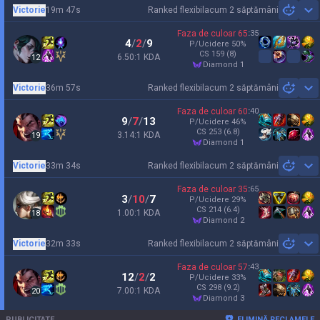
Victorie
19m 47s
Ranked flexibil
acum 2 săptămâni
Sh
Faza de culoar
65
:
35
4
/
2
/
9
P/Ucidere
50
%
CS
159
(8)
6.50:1 KDA
12
diamond 1
Victorie
36m 57s
Ranked flexibil
acum 2 săptămâni
Sh
Faza de culoar
60
:
40
9
/
7
/
13
P/Ucidere
46
%
CS
253
(6.8)
3.14:1 KDA
19
diamond 1
Victorie
33m 34s
Ranked flexibil
acum 2 săptămâni
Sh
Faza de culoar
35
:
65
3
/
10
/
7
P/Ucidere
29
%
CS
214
(6.4)
1.00:1 KDA
18
diamond 2
Victorie
32m 33s
Ranked flexibil
acum 2 săptămâni
Sh
Faza de culoar
57
:
43
12
/
2
/
2
P/Ucidere
33
%
CS
298
(9.2)
7.00:1 KDA
20
diamond 3
PUBLICITATE
ELIMINĂ RECLAMELE