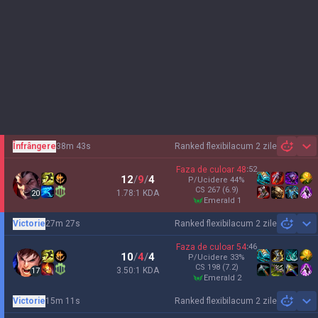
Înfrângere
38m 43s
Ranked flexibil
acum 2 zile
Sh
Faza de culoar
48
:
52
12
/
9
/
4
P/Ucidere
44
%
CS
267
(6.9)
1.78:1 KDA
20
emerald 1
Victorie
27m 27s
Ranked flexibil
acum 2 zile
Sh
Faza de culoar
54
:
46
10
/
4
/
4
P/Ucidere
33
%
CS
198
(7.2)
3.50:1 KDA
17
emerald 2
Victorie
15m 11s
Ranked flexibil
acum 2 zile
Sh