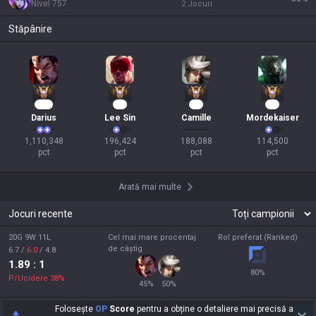
Nivel
757
2
Jocuri
Stăpânire
104
19
17
12
Darius
Lee Sin
Camille
Mordekaiser
1,110,348

196,424

188,088

114,500

pct
pct
pct
pct
Arată mai multe
Jocuri recente
20G 9W 11L
Cel mai mare procentaj
Rol preferat (Ranked)
de câștig
6.7
/
6.0
/
4.8
1.89
: 1
80
%
P/Ucidere
38
%
45
%
50
%
Folosește
OP
Score
pentru a obține o detaliere mai precisă a