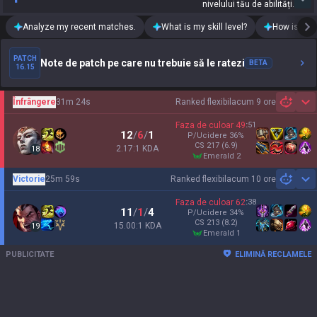
nivelului tău de abilități.
Analyze my recent matches.
What is my skill level?
How is my t
PATCH
Note de patch pe care nu trebuie să le ratezi
BETA
16.15
Înfrângere
31m 24s
Ranked flexibil
acum 9 ore
Sh
Faza de culoar
49
:
51
12
/
6
/
1
P/Ucidere
36
%
CS
217
(6.9)
2.17:1 KDA
18
emerald 2
Victorie
25m 59s
Ranked flexibil
acum 10 ore
Sh
Faza de culoar
62
:
38
11
/
1
/
4
P/Ucidere
34
%
CS
213
(8.2)
15.00:1 KDA
19
emerald 1
PUBLICITATE
ELIMINĂ RECLAMELE