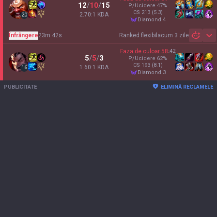
12
/
10
/
15
P/Ucidere
47
%
CS
213
(5.3)
2.70:1 KDA
20
diamond 4
Înfrângere
23m 42s
Ranked flexibil
acum 3 zile
Sh
Faza de culoar
58
:
42
5
/
5
/
3
P/Ucidere
62
%
CS
193
(8.1)
1.60:1 KDA
16
diamond 3
PUBLICITATE
ELIMINĂ RECLAMELE