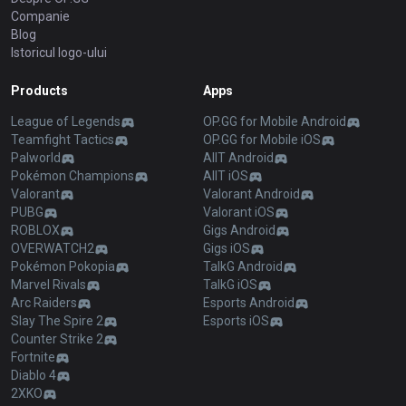
Companie
Blog
Istoricul logo-ului
Products
Apps
League of Legends
OP.GG for Mobile Android
Teamfight Tactics
OP.GG for Mobile iOS
Palworld
AllT Android
Pokémon Champions
AllT iOS
Valorant
Valorant Android
PUBG
Valorant iOS
ROBLOX
Gigs Android
OVERWATCH2
Gigs iOS
Pokémon Pokopia
TalkG Android
Marvel Rivals
TalkG iOS
Arc Raiders
Esports Android
Slay The Spire 2
Esports iOS
Counter Strike 2
Fortnite
Diablo 4
2XKO