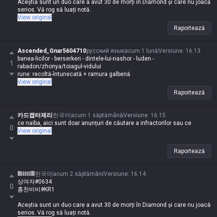
Aceștia sunt un duo care a avut 30 de morți în Diamond și care nu joacă
serios. Vă rog să luați notă.
View original
Raportează
Ascended_Gnar5604710
русский язык
acum 1 lună
Versiune
:
16.13
banea-licilor - berserkeri - dintele-lui-nashor - luden -
1
rabadon/zhonya/toiagul-vidului
rune: recoltă-întunecată + ramura galbenă
View original
Raportează
카드캡터제리
한국어
acum 1 săptămână
Versiune
:
16.15
ce naiba, aici sunt doar anunțuri de căutare a infractorilor sau ce
0
View original
Raportează
llIIIIIlll
한국어
acum 2 săptămâni
Versiune
:
16.14
상여자#0634
0
홍천비비#KR1
Aceștia sunt un duo care a avut 30 de morți în Diamond și care nu joacă
serios. Vă rog să luați notă.