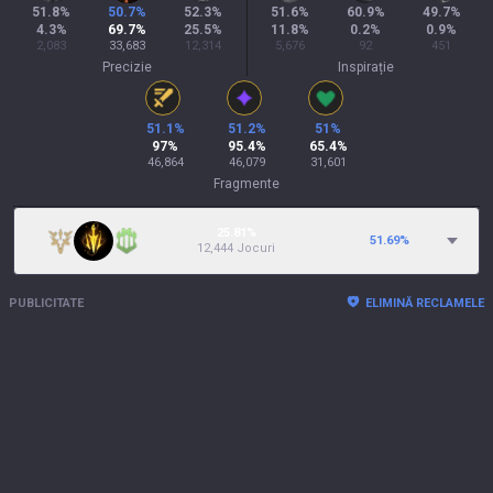
51.8
%
50.7
%
52.3
%
51.6
%
60.9
%
49.7
%
4.3
%
69.7
%
25.5
%
11.8
%
0.2
%
0.9
%
2,083
33,683
12,314
5,676
92
451
Precizie
Inspirație
51.1
%
51.2
%
51
%
97
%
95.4
%
65.4
%
46,864
46,079
31,601
Fragmente
25.81%
51.69
%
12,444 Jocuri
PUBLICITATE
ELIMINĂ RECLAMELE