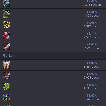
62.28
%
10,134 Jocuri
58.31
%
4,860 Jocuri
59.08
%
3,597 Jocuri
63.14
%
2,507 Jocuri
62.06
%
622 Jocuri
Fifth Item
66.02
%
3,414 Jocuri
61.92
%
2,923 Jocuri
62.47
%
1,271 Jocuri
58.42
%
796 Jocuri