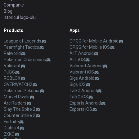
Companie
Blog
Istoricul logo-ului
Products
Apps
League of Legends
OP.GG for Mobile Android
Teamfight Tactics
OP.GG for Mobile iOS
Palworld
AllT Android
Pokémon Champions
AllT iOS
Valorant
Valorant Android
PUBG
Valorant iOS
ROBLOX
Gigs Android
OVERWATCH2
Gigs iOS
Pokémon Pokopia
TalkG Android
Marvel Rivals
TalkG iOS
Arc Raiders
Esports Android
Slay The Spire 2
Esports iOS
Counter Strike 2
Fortnite
Diablo 4
2XKO