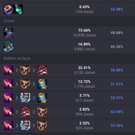
0.43
%
52.88
%
104
Jocuri
Cizme
73.64
%
48.88
%
16,928
Jocuri
16.89
%
46.26
%
3,882
Jocuri
Builduri de bază
22.41
%
56.88
%
3,126
Jocuri
12.72
%
51.41
%
1,774
Jocuri
3.71
%
53.97
%
517
Jocuri
2.82
%
62.69
%
394
Jocuri
2.32
%
53.56
%
323
Jocuri