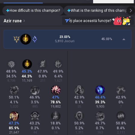
How difficult is this champion?
What is the ranking of this champion?
Azir
rune
Îți place această funcție?
23.03%
45.03
%
5,810 Jocuri
48.9
%
45.3
%
47.9
%
49.9
%
34.5
%
44.3
%
0.8
%
6.4
%
8,706
11,169
211
1,621
50.1
%
46.9
%
47
%
42.9
%
46.4
%
42.9
%
4.1
%
3.5
%
78.6
%
0.1
%
39.3
%
0
%
1,020
885
19,802
35
9,905
7
47.2
%
43.2
%
18.8
%
50.9
%
49.7
%
50.8
%
85.9
%
0.2
%
0.1
%
5.2
%
0.7
%
8.4
%
21,647
44
16
1,311
163
2,111