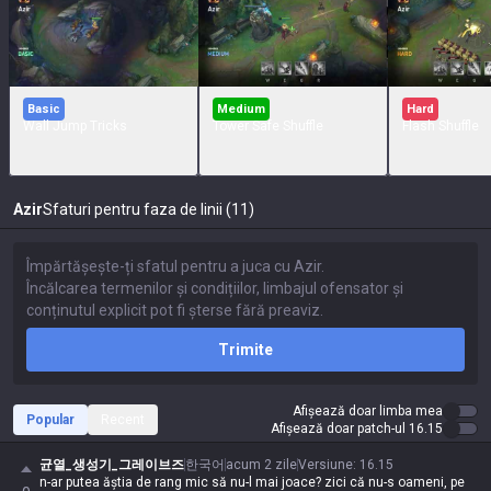
Basic
Medium
Hard
Wall Jump Tricks
Tower Safe Shuffle
Flash Shuffle
Azir
Sfaturi pentru faza de linii (11)
Trimite
Afișează doar limba mea
Popular
Recent
Afișează doar patch-ul 16.15
균열_생성기_그레이브즈
한국어
acum 2 zile
Versiune
:
16.15
n-ar putea ăștia de rang mic să nu-l mai joace? zici că nu-s oameni, pe