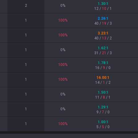
1.30
:1
2
0
%
12
/
10
/
1
2.26
:1
1
100
%
40
/
19
/
3
3.23
:1
1
100
%
40
/
13
/
2
1.62
:1
1
0
%
31
/
21
/
3
1.78
:1
1
100
%
16
/
9
/
0
16.00
:1
1
100
%
14
/
1
/
2
1.50
:1
1
0
%
11
/
8
/
1
1.29
:1
1
0
%
9
/
7
/
0
1.00
:1
1
100
%
5
/
5
/
0