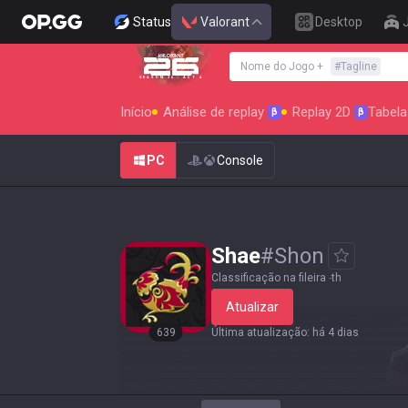
Status
Valorant
Desktop
Nome do Jogo
+
#
Tagline
SEASON 26 : ACT 4
Início
Análise de replay
Replay 2D
Tabela
β
β
PC
Console
Shae
#
Shon
Classificação na fileira
-
th
Atualizar
639
Última atualização
:
há 4 dias