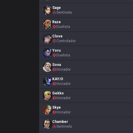
Sage
Sentinela
Raze
Duelista
Clove
Controlador
Yoru
Duelista
Sova
Iniciador
KAY/O
Iniciador
Gekko
Iniciador
Skye
Iniciador
Chamber
Sentinela