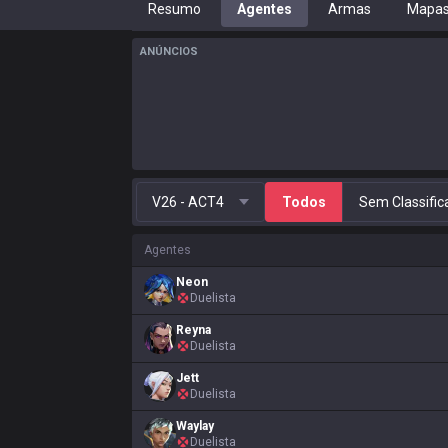
Resumo
Agentes
Armas
Mapa
ANÚNCIOS
V26 - ACT4
Todos
Sem Classific
Agentes
Neon
Duelista
Reyna
Duelista
Jett
Duelista
Waylay
Duelista