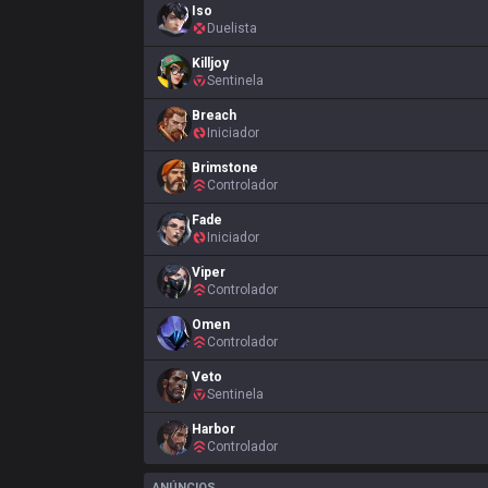
Iso
Duelista
Killjoy
Sentinela
Breach
Iniciador
Brimstone
Controlador
Fade
Iniciador
Viper
Controlador
Omen
Controlador
Veto
Sentinela
Harbor
Controlador
ANÚNCIOS