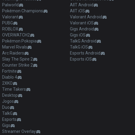
Palworld
AllT Android
Pokémon Champions
AllT iOS
Valorant
Valorant Android
PUBG
Valorant iOS
ROBLOX
Gigs Android
OVERWATCH2
Gigs iOS
Pokémon Pokopia
TalkG Android
Marvel Rivals
TalkG iOS
Arc Raiders
Esports Android
Slay The Spire 2
Esports iOS
Counter Strike 2
Fortnite
Diablo 4
2XKO
Time Takers
Desktop
Jogos
Duo
TalkG
Esports
Gigs
Streamer Overlay