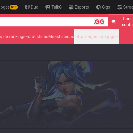
Jogos
Duo
TalkG
Esports
Gigs
Stre
New
Cone
🎯 Level Up Your Aim to R
conta
s de rankings
Estatísticas
Miras
Lineups
Informações do jogo