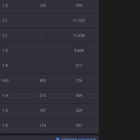
1.2
155
290
2.1
-
11,703
3.1
-
11,638
1.5
-
9,608
1.8
-
211
14.0
409
726
1.4
215
359
1.3
197
329
1.0
119
201
REMOVER ANÚNCIOS