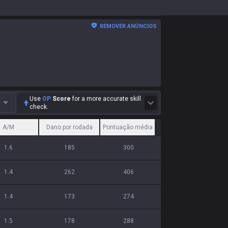
REMOVER ANÚNCIOS
Use
OP
Score
for a more accurate skill
check.
A/M
Dano por rodada
Pontuação média
1.6
185
300
1.4
262
406
1.4
173
274
1.5
178
288