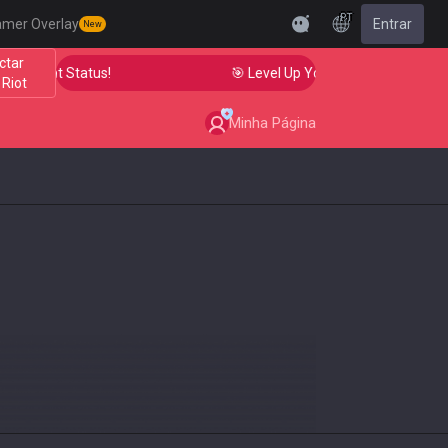
PT
amer Overlay
Entrar
New
ctar
adiant Status!
🎯 Level Up Your Aim to Radiant Status
 Riot
Minha Página