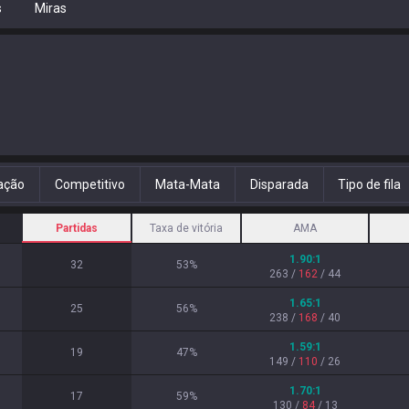
s
Miras
ação
Competitivo
Mata-Mata
Disparada
Tipo de fila
Partidas
Taxa de vitória
AMA
1.90
:1
32
53
%
263
/
162
/
44
1.65
:1
25
56
%
238
/
168
/
40
1.59
:1
19
47
%
149
/
110
/
26
1.70
:1
17
59
%
130
/
84
/
13