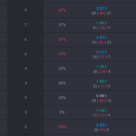
2.37
:1
9
67
%
89
/
49
/
27
1.49
:1
7
57
%
51
/
39
/
7
2.27
:1
6
67
%
70
/
41
/
23
2.11
:1
6
67
%
50
/
27
/
7
1.33
:1
4
25
%
28
/
24
/
4
1.82
:1
4
50
%
22
/
17
/
9
0.98
:1
3
33
%
29
/
43
/
13
1.18
:1
3
0
%
11
/
17
/
9
2.22
:1
2
100
%
20
/
9
/
0