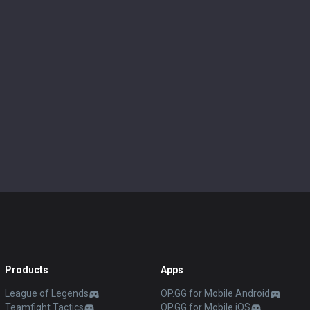
Products
Apps
League of Legends
OP.GG for Mobile Android
Teamfight Tactics
OP.GG for Mobile iOS