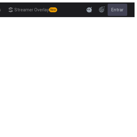
PT
s
Streamer Overlay
Entrar
New