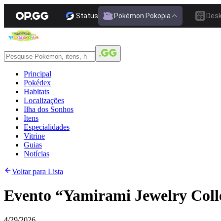
Status
Pokémon Pokopia
Des
Principal
Pokédex
Habitats
Localizações
Ilha dos Sonhos
Itens
Especialidades
Vitrine
Guias
Notícias
Voltar para Lista
Evento “Yamirami Jewelry Colle
4/29/2026