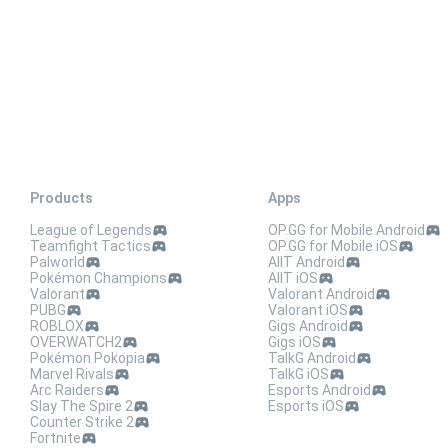
foram reconstruídos. Isso não ocorre na Ilha das Nuvens.
 na cidade mesmo após o término do evento.
Products
Apps
League of Legends
OP.GG for Mobile Android
Teamfight Tactics
OP.GG for Mobile iOS
Palworld
AllT Android
Pokémon Champions
AllT iOS
Valorant
Valorant Android
PUBG
Valorant iOS
ROBLOX
Gigs Android
OVERWATCH2
Gigs iOS
Pokémon Pokopia
TalkG Android
Marvel Rivals
TalkG iOS
Arc Raiders
Esports Android
Slay The Spire 2
Esports iOS
Counter Strike 2
Fortnite