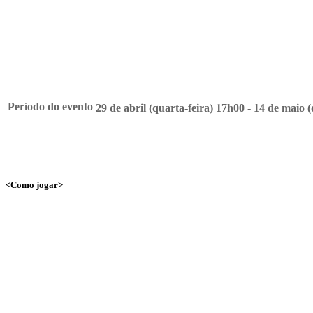
Junte-se a nós no evento e experimente a exploração!
Período do evento
29 de abril (quarta-feira) 17h00 - 14 de maio 
<Como jogar>
1. Fale com Yamirami!
Fale com Yamirami perto do Centro Pokémon e torne-se amigo!