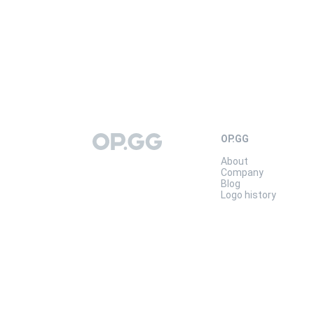
*Este evento ocorrerá apenas em cidades onde os "Centros Pokémon" 
*Pokémon que se tornaram amigos durante este evento permanecerão
OP.GG
OP.GG
About
Company
Blog
Logo history