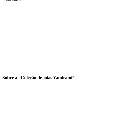
Sobre a “Coleção de joias Yamirami”
O Pokémon cego Yamirami está vindo para sua cidade.
Yamirami se tornará seu amigo participando de eventos durante esse p
Além disso, ao coletar o item especial “Fragmentos de Cristal Vermel