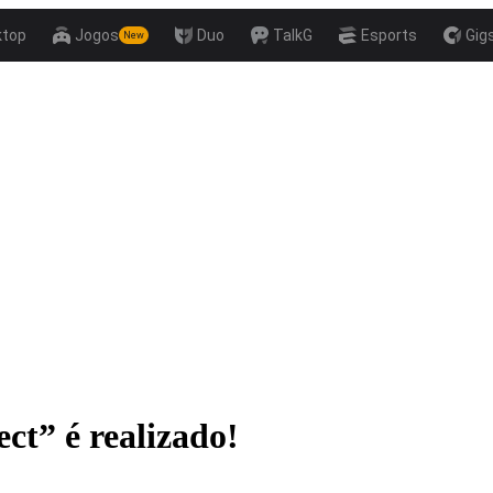
ktop
Jogos
Duo
TalkG
Esports
Gig
New
ct” é realizado!