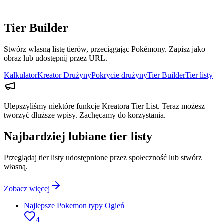
Tier Builder
Stwórz własną listę tierów, przeciągając Pokémony. Zapisz jako
obraz lub udostępnij przez URL.
Kalkulator
Kreator Drużyny
Pokrycie drużyny
Tier Builder
Tier listy
Ulepszyliśmy niektóre funkcje Kreatora Tier List. Teraz możesz
tworzyć dłuższe wpisy. Zachęcamy do korzystania.
Najbardziej lubiane tier listy
Przeglądaj tier listy udostępnione przez społeczność lub stwórz
własną.
Zobacz więcej
Najlepsze Pokemon typy Ogień
4