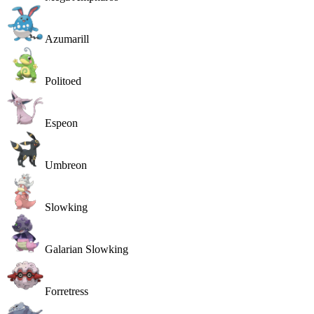
Azumarill
Politoed
Espeon
Umbreon
Slowking
Galarian Slowking
Forretress