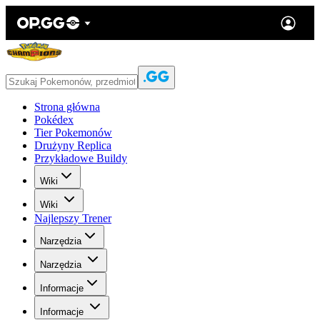
Strona główna
Pokédex
Tier Pokemonów
Drużyny Replica
Przykładowe Buildy
Wiki
Wiki
Najlepszy Trener
Narzędzia
Narzędzia
Informacje
Informacje