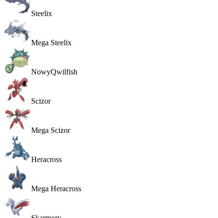
Steelix
Mega Steelix
Nowy
Qwilfish
Scizor
Mega Scizor
Heracross
Mega Heracross
Skarmory