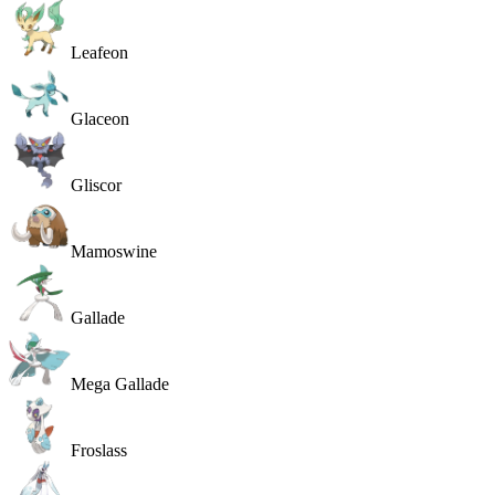
Leafeon
Glaceon
Gliscor
Mamoswine
Gallade
Mega Gallade
Froslass