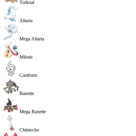
Torkoal
Altaria
Mega Altaria
Milotic
Castform
Banette
Mega Banette
Chimecho