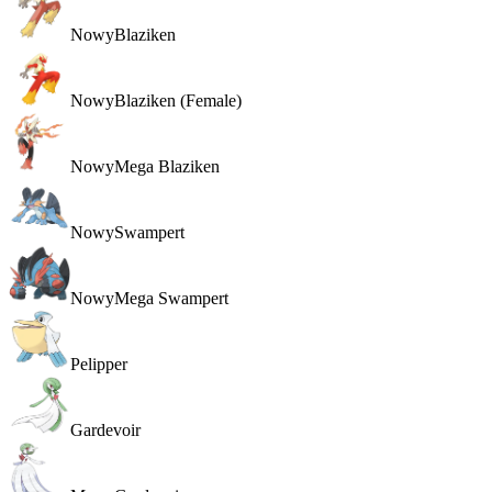
Nowy
Blaziken
Nowy
Blaziken (Female)
Nowy
Mega Blaziken
Nowy
Swampert
Nowy
Mega Swampert
Pelipper
Gardevoir