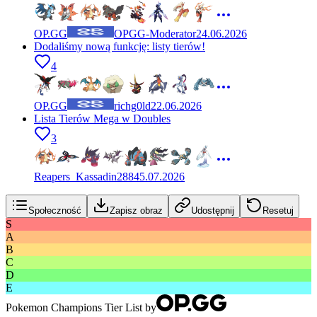
OP.GG
OPGG-Moderator
24.06.2026
Dodaliśmy nową funkcję: listy tierów!
4
OP.GG
richg0ld
22.06.2026
Lista Tierów Mega w Doubles
3
Reapers_Kassadin2884
5.07.2026
Społeczność
Zapisz obraz
Udostępnij
Resetuj
S
A
B
C
D
E
Pokemon Champions Tier List by