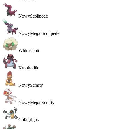
Nowy
Scolipede
Nowy
Mega Scolipede
Whimsicott
Krookodile
Nowy
Scrafty
Nowy
Mega Scrafty
Cofagrigus