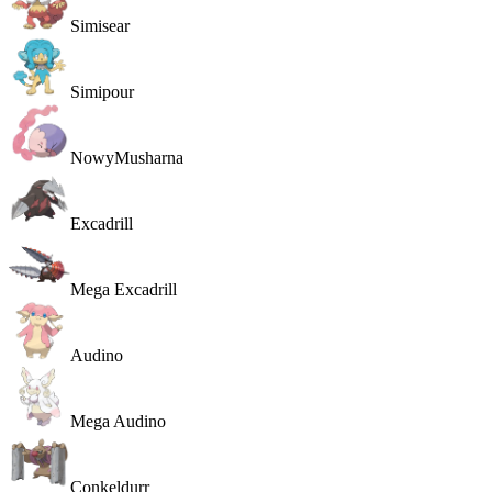
Simisear
Simipour
Nowy
Musharna
Excadrill
Mega Excadrill
Audino
Mega Audino
Conkeldurr