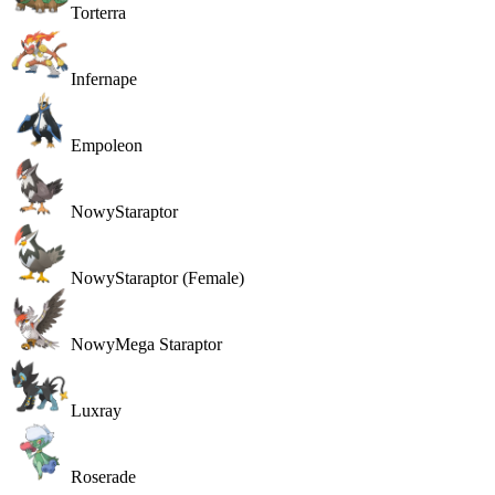
Torterra
Infernape
Empoleon
Nowy
Staraptor
Nowy
Staraptor (Female)
Nowy
Mega Staraptor
Luxray
Roserade