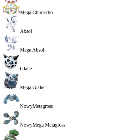
Mega Chimecho
Absol
Mega Absol
Glalie
Mega Glalie
Nowy
Metagross
Nowy
Mega Metagross