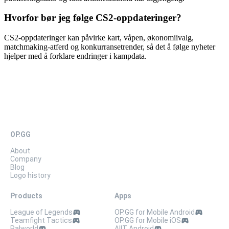
Hvorfor bør jeg følge CS2-oppdateringer?
CS2-oppdateringer kan påvirke kart, våpen, økonomiivalg,
matchmaking-atferd og konkurransetrender, så det å følge nyheter
hjelper med å forklare endringer i kampdata.
OP.GG
About
Company
Blog
Logo history
Products
Apps
League of Legends
OP.GG for Mobile Android
Teamfight Tactics
OP.GG for Mobile iOS
Palworld
AllT Android