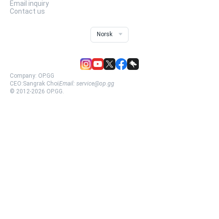
Email inquiry
Contact us
Norsk
Company:
OP.GG
CEO:
Sangrak Choi
Email:
service@op.gg
© 2012-
2026
OP.GG.