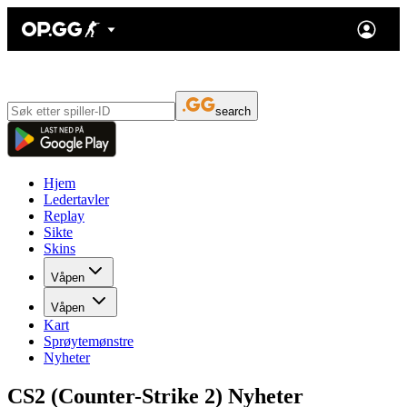
search
Hjem
Ledertavler
Replay
Sikte
Skins
Våpen
Våpen
Kart
Sprøytemønstre
Nyheter
CS2 (Counter-Strike 2) Nyheter