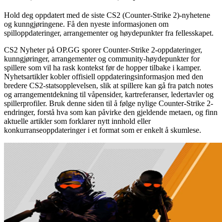
Hold deg oppdatert med de siste CS2 (Counter-Strike 2)-nyhetene
og kunngjøringene. Få den nyeste informasjonen om
spilloppdateringer, arrangementer og høydepunkter fra fellesskapet.
CS2 Nyheter på OP.GG sporer Counter-Strike 2-oppdateringer,
kunngjøringer, arrangementer og community-høydepunkter for
spillere som vil ha rask kontekst før de hopper tilbake i kamper.
Nyhetsartikler kobler offisiell oppdateringsinformasjon med den
bredere CS2-statsopplevelsen, slik at spillere kan gå fra patch notes
og arrangementdekning til våpensider, kartreferanser, ledertavler og
spillerprofiler. Bruk denne siden til å følge nylige Counter-Strike 2-
endringer, forstå hva som kan påvirke den gjeldende metaen, og finn
aktuelle artikler som forklarer nytt innhold eller
konkurranseoppdateringer i et format som er enkelt å skumlese.