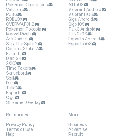
Pokémon Champions
AllT iOS
Valorant
Valorant Android
PUBG
Valorant iOS
ROBLOX
Gigs Android
OVERWATCH2
Gigs iOS
Pokémon Pokopia
TalkG Android
Marvel Rivals
TalkG iOS
Arc Raiders
Esports Android
Slay The Spire 2
Esports iOS
Counter Strike 2
Fortnite
Diablo 4
2XKO
Time Takers
Skrivebord
Spill
Duo
TalkG
Esports
Gigs
Streamer Overlay
Resources
More
Privacy Policy
Business
Terms of Use
Advertise
Help
Recruit