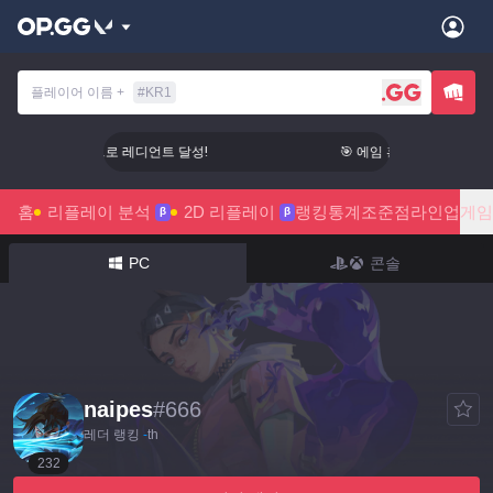
플레이어 이름
+
#
KR1
🎯 에임 훈련으로 레디언트 달성!
🎯 에임 훈련으로 레디언트 
홈
리플레이 분석
2D 리플레이
랭킹
통계
조준점
라인업
게임
β
β
PC
콘솔
naipes
#
666
레더 랭킹
-
th
232