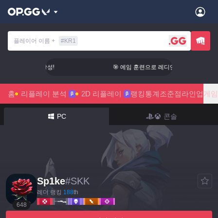
플레이어 이름
+
#
KR1
련으로 레디언트 달성!
🎯 에임 훈련으로 레디언트 달성!
홈
리플레이 분석
2D 리플레이
랭킹
통계
조준점
라인업
게임
β
β
PC
콘솔
Sp1ke
#
SKK
레더 랭킹
188
th
648