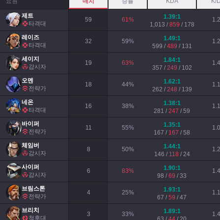
요원
매치
승률
KDA
K/
제트
1.39
:1
59
61
%
1.
타격대
1,013
/
859
/
178
레이즈
1.49
:1
32
59
%
1.
타격대
599
/
489
/
131
세이지
1.84
:1
19
63
%
1.
감시자
357
/
249
/
102
오멘
1.62
:1
18
44
%
1.
전략가
262
/
248
/
139
네온
1.38
:1
16
38
%
1.
타격대
281
/
247
/
59
바이퍼
1.35
:1
11
55
%
1.
전략가
167
/
167
/
58
체임버
1.44
:1
8
50
%
1.
감시자
146
/
118
/
24
사이퍼
1.90
:1
6
83
%
1.
감시자
98
/
69
/
33
브림스톤
1.93
:1
4
25
%
1.
전략가
67
/
59
/
47
브리치
1.89
:1
3
33
%
1.
척후대
63
/
44
/
20