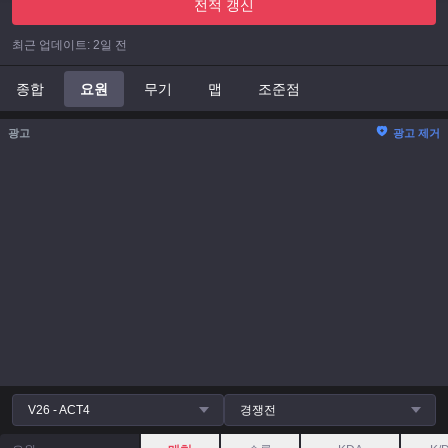
전적 갱신
최근 업데이트
:
2일 전
종합
요원
무기
맵
조준점
광고
광고 제거
V26 - ACT4
경쟁전