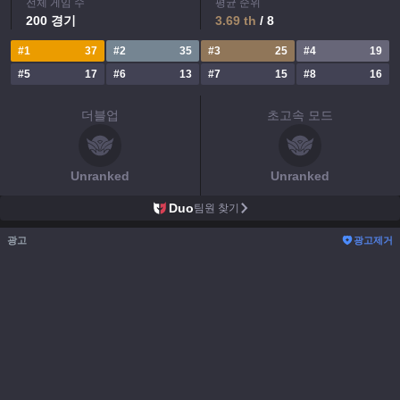
전체 게임 수
평균 순위
200
경기
3.69
th
/ 8
#
1
37
#
2
35
#
3
25
#
4
19
#
5
17
#
6
13
#
7
15
#
8
16
더블업
초고속 모드
Unranked
Unranked
Duo
팀원 찾기
광고
광고제거