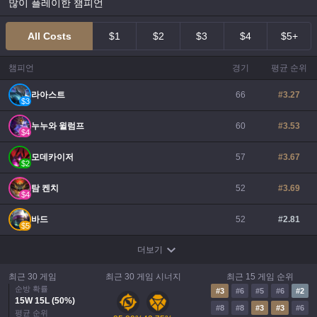
많이 플레이한 챔피언
All Costs
$1
$2
$3
$4
$5+
챔피언
경기
평균 순위
라아스트
66
#
3.27
$
3
누누와 윌럼프
60
#
3.53
$
4
모데카이저
57
#
3.67
$
2
탐 켄치
52
#
3.69
$
4
바드
52
#
2.81
$
5
더보기
최근 30 게임
최근 30 게임 시너지
최근 15 게임 순위
순방 확률
#
3
#
6
#
5
#
6
#
2
15
W
15
L (
50
%)
#
8
#
8
#
3
#
3
#
6
평균 순위