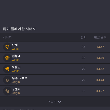
많이 플레이한 시너지
시너지
경기
평균 순위
요새
83
#
3.57
Class
선봉대
82
#
3.46
Class
싸움꾼
79
#
3.62
Class
우주 그루브
79
#
3.44
Origin
구원자
66
#
3.27
Origin
더보기