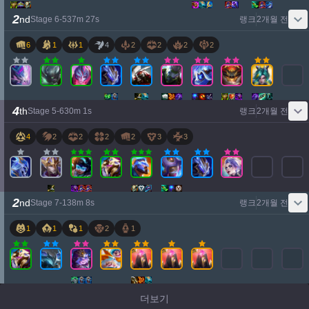
2
nd
Stage
6
-
5
37
m
27
s
랭크
2개월 전
6
1
1
4
2
2
2
2
4
th
Stage
5
-
6
30
m
1
s
랭크
2개월 전
4
2
2
2
2
3
3
2
nd
Stage
7
-
1
38
m
8
s
랭크
2개월 전
1
1
1
2
1
더보기