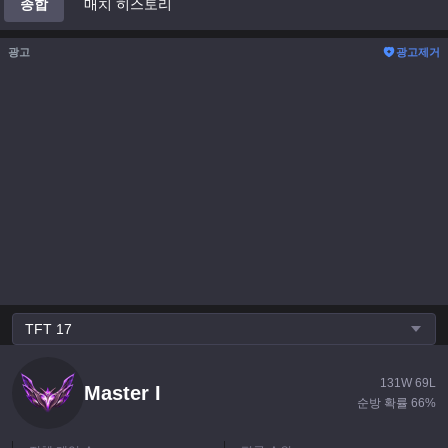
종합
매치 히스토리
광고
광고제거
TFT
17
131
W
69
L
Master
I
순방 확률
66
%