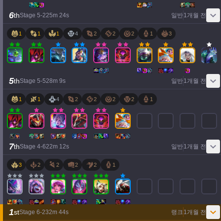
6
th
Stage
5
-
2
25
m
24
s
일반
1개월 전
1
1
1
4
2
2
2
1
3
5
th
Stage
5
-
5
28
m
9
s
일반
1개월 전
1
1
4
2
2
2
2
1
7
th
Stage
4
-
6
22
m
12
s
일반
1개월 전
3
2
2
2
2
1
1
st
Stage
6
-
2
32
m
44
s
랭크
1개월 전