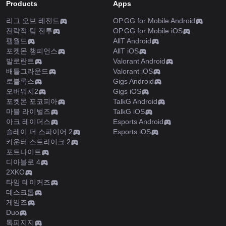
Products
Apps
리그 오브 레전드
OP.GG for Mobile Android
전략적 팀 전투
OP.GG for Mobile iOS
팰월드
AllT Android
포켓몬 챔피언스
AllT iOS
발로란트
Valorant Android
배틀그라운드
Valorant iOS
로블록스
Gigs Android
오버워치2
Gigs iOS
포켓몬 포코피아
TalkG Android
마블 라이벌즈
TalkG iOS
아크 레이더스
Esports Android
슬레이 더 스파이어 2
Esports iOS
카운터 스트라이크 2
포트나이트
디아블로 4
2XKO
타임 테이커즈
데스크톱
게임즈
Duo
톡피지지