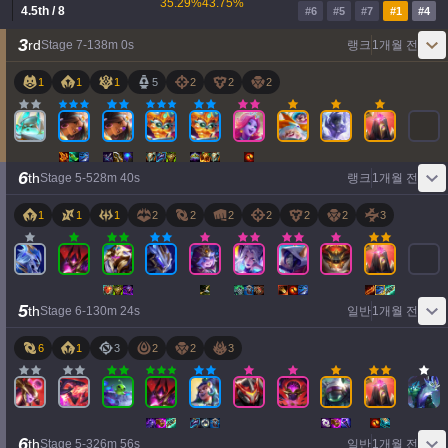
35.29
%
43.75
%
4.5
th
/ 8
#
6
#
5
#
7
#
1
#
4
3
rd
Stage
7
-
1
38
m
0
s
랭크
1개월 전
1
1
1
5
2
2
2
6
th
Stage
5
-
5
28
m
40
s
랭크
1개월 전
1
1
1
2
2
2
2
2
2
3
5
th
Stage
6
-
1
30
m
24
s
일반
1개월 전
6
1
3
2
2
3
6
th
Stage
5
-
3
26
m
56
s
일반
1개월 전