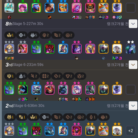
8
th
Stage
5
-
2
27
m
30
s
랭크
2개월 전
1
4
5
2
2
2
3
rd
Stage
6
-
2
31
m
59
s
랭크
2개월 전
1
5
2
2
2
2
2
2
nd
Stage
6
-
6
36
m
30
s
랭크
2개월 전
1
1
1
4
2
2
2
1
3
+
2