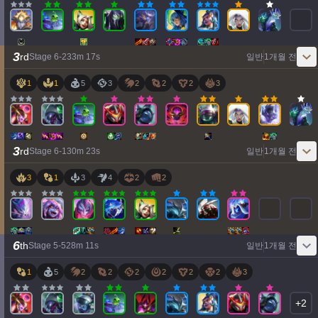
3
rd
Stage
6
-
2
33
m
17
s
일반
1개월 전
1
1
5
3
2
2
2
3
3
rd
Stage
6
-
1
30
m
23
s
일반
1개월 전
3
1
3
4
2
2
6
th
Stage
5
-
5
28
m
11
s
일반
1개월 전
1
5
2
2
2
2
2
2
3
+
2