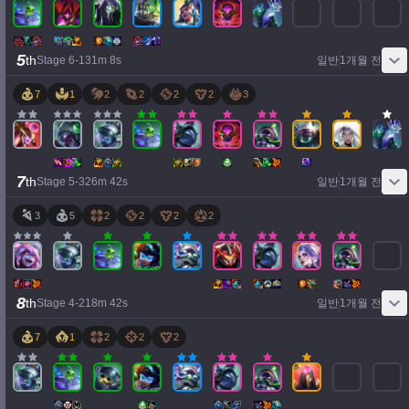
5
th
Stage
6
-
1
31
m
8
s
일반
1개월 전
7
1
2
2
2
2
3
7
th
Stage
5
-
3
26
m
42
s
일반
1개월 전
3
5
2
2
2
2
8
th
Stage
4
-
2
18
m
42
s
일반
1개월 전
7
1
2
2
2