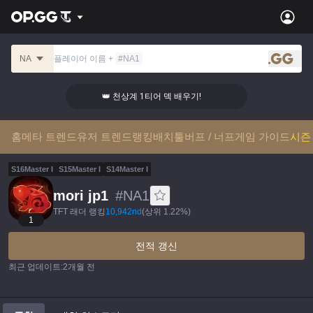
NA
플레이어 이름
+
#
NA1
.gg
👑 천상계 1티어 덱 배우기!
👑 천상계 
홈
메타 트렌드
유저 트렌드
랭킹
배치툴
버프 / 너프
게임 가이드
시즌 
S
16
Master
I
S
15
Master
I
S
14
Master
I
mori jp1
#
NA1
TFT 래더 랭킹
10,942
nd
(
상위 1.22%
)
1
전적 갱신
최근 업데이트
:
2개월 전