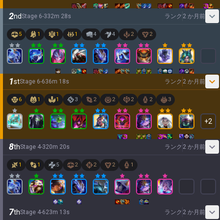
2
nd
Stage
6
-
3
32
m
28
s
ランク
2 か月前
5
1
1
1
4
4
2
2
1
st
Stage
6
-
6
36
m
18
s
ランク
2 か月前
6
1
1
3
2
2
2
2
3
+
2
8
th
Stage
4
-
3
20
m
20
s
ランク
2 か月前
1
1
5
2
2
2
1
7
th
Stage
4
-
6
23
m
13
s
ランク
2 か月前