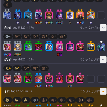
1
6
th
Stage
5
-
3
27
m
17
s
ランク
2 か月前
4
2
2
2
2
1
3
8
th
Stage
4
-
3
20
m
29
s
ランク
2 か月前
6
1
2
2
2
1
st
Stage
6
-
5
35
m
6
s
ランク
2 か月前
1
1
1
4
3
2
2
2
1
3