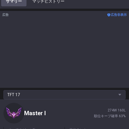
サマリー
マッチヒストリー
広告
広告非表示
TFT
17
274
W
160
L
Master
I
順位キープ確率
63
%