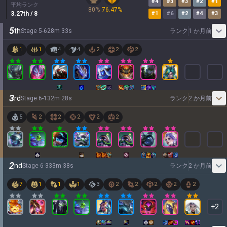
#
4
#
3
#
3
#
2
#
1
平均ランク
80
%
76.47
%
3.27
th
/ 8
#
1
#
6
#
2
#
4
#
3
5
th
Stage
5
-
6
28
m
33
s
ランク
1 か月前
1
1
4
4
2
2
2
3
rd
Stage
6
-
1
32
m
28
s
ランク
2 か月前
5
2
2
2
2
2
2
nd
Stage
6
-
3
33
m
38
s
ランク
2 か月前
7
1
1
1
3
2
2
2
2
2
+
2