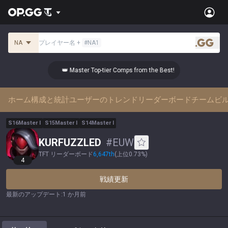
NA
プレイヤー名
+
#
NA1
.gg
👑 Master Top-tier Comps from the Best!
👑 
ホーム
構成と統計
ユーザーのトレンド
リーダーボード
チームビ
S
16
Master
I
S
15
Master
I
S
14
Master
I
KURFUZZLED
#
EUW
TFT リーダーボード
6,647
th
(
上位0.73%
)
4
戦績更新
最新のアップデート
:
1 か月前