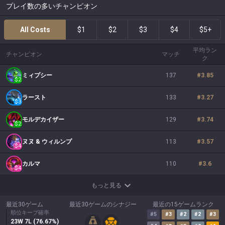
プレイ数の多いチャンピオン
All Costs
$1
$2
$3
$4
$5+
平均ラン
チャンピオン
マッチ
ク
ミィプシー
137
#
3.85
$
2
ラースト
133
#
3.27
$
3
モルデカイザー
129
#
3.74
$
2
ヌヌ & ウィルンプ
113
#
3.57
$
4
カルマ
110
#
3.6
$
4
もっと見る
最近30ゲーム
最近30ゲームのシナジー
最近の15ゲームランク
順位キープ確率
#
5
#
3
#
2
#
2
#
3
23
W
7
L (
76.67
%)