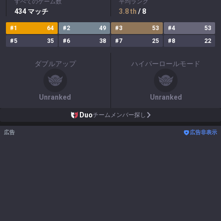
すべてのゲーム数
平均ランク
434
マッチ
3.8
th
/ 8
#
1
64
#
2
49
#
3
53
#
4
53
#
5
35
#
6
38
#
7
25
#
8
22
ダブルアップ
ハイパーロールモード
Unranked
Unranked
Duo
チームメンバー探し
広告
広告非表示