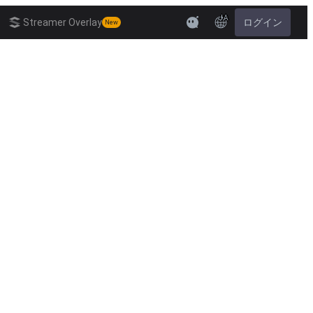
JA
Streamer Overlay
ログイン
New