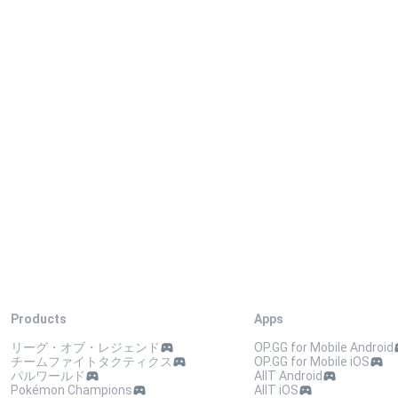
Products
Apps
リーグ・オブ・レジェンド
OP.GG for Mobile Android
チームファイトタクティクス
OP.GG for Mobile iOS
パルワールド
AllT Android
Pokémon Champions
AllT iOS