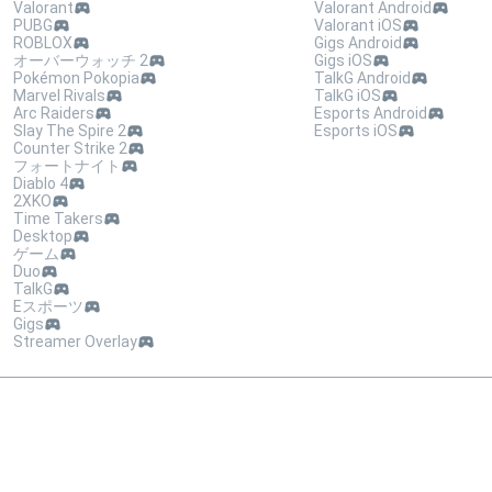
Valorant
Valorant Android
PUBG
Valorant iOS
ROBLOX
Gigs Android
オーバーウォッチ 2
Gigs iOS
Pokémon Pokopia
TalkG Android
Marvel Rivals
TalkG iOS
Arc Raiders
Esports Android
Slay The Spire 2
Esports iOS
Counter Strike 2
フォートナイト
Diablo 4
2XKO
Time Takers
Desktop
ゲーム
Duo
TalkG
Eスポーツ
Gigs
Streamer Overlay