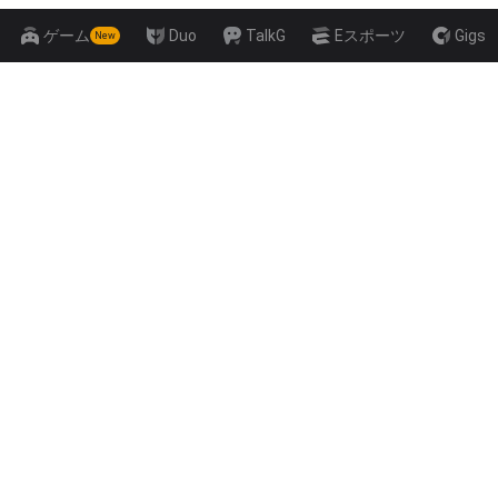
ゲーム
Duo
TalkG
Eスポーツ
Gigs
New