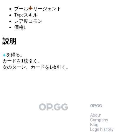
プール
リージェント
Type
スキル
レア度
コモン
価格
1
説明
を得る。
カードを
1
枚引く。
次のターン、カードを
1
枚引く。
OP.GG
OP.GG
About
Company
Blog
Logo history