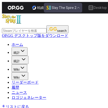
戦績
Slay The Spire 2
Desktop
search
OP.GG デスクトップ版をダウンロード
ホーム
統計
統計
Wiki
Wiki
リーダーボード
履歴
ニュース
ロゴジェネレーター
リストに戻る