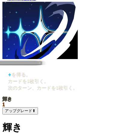
を得る。
カードを
1
枚引く。
次のターン、カードを
1
枚引く。
輝き
1
アップグレード
⬆
輝き