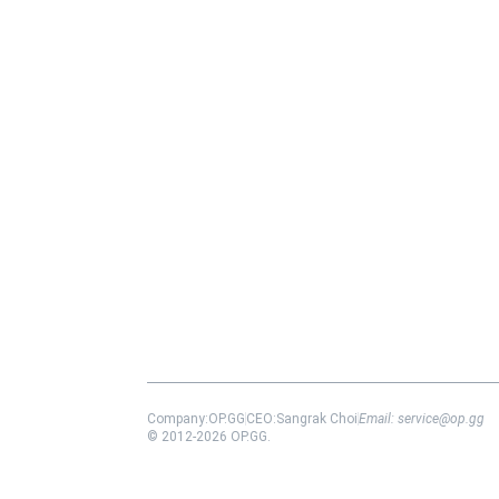
Company:
OP.GG
CEO:
Sangrak Choi
Email:
service@op.gg
© 2012-
2026
OP.GG.