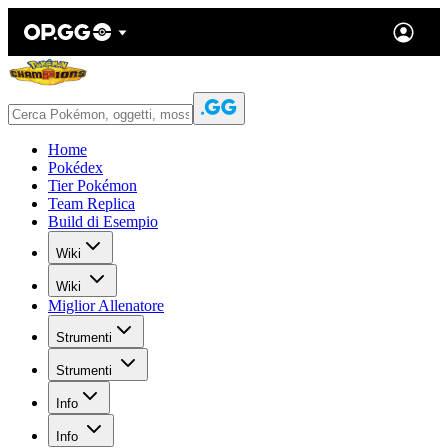
Home
Pokédex
Tier Pokémon
Team Replica
Build di Esempio
Wiki
Wiki
Miglior Allenatore
Strumenti
Strumenti
Info
Info