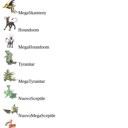
MegaSkarmory
Houndoom
MegaHoundoom
Tyranitar
MegaTyranitar
Nuovo
Sceptile
Nuovo
MegaSceptile