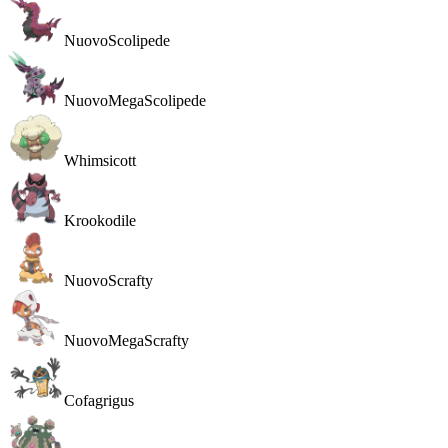
Nuovo
Scolipede
Nuovo
MegaScolipede
Whimsicott
Krookodile
Nuovo
Scrafty
Nuovo
MegaScrafty
Cofagrigus