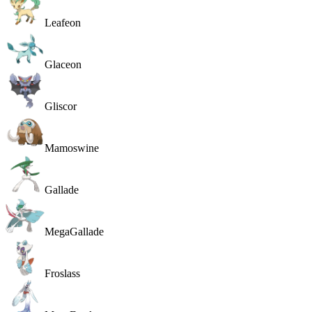
Leafeon
Glaceon
Gliscor
Mamoswine
Gallade
MegaGallade
Froslass