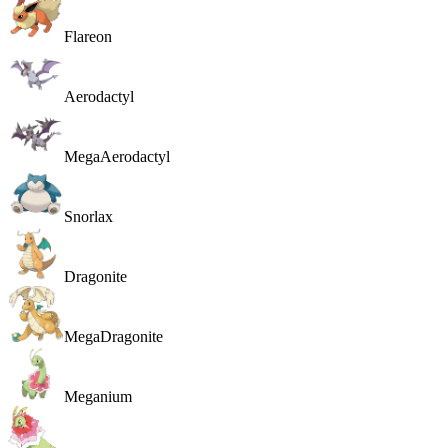
Flareon
Aerodactyl
MegaAerodactyl
Snorlax
Dragonite
MegaDragonite
Meganium