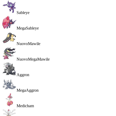
Sableye
MegaSableye
Nuovo
Mawile
Nuovo
MegaMawile
Aggron
MegaAggron
Medicham