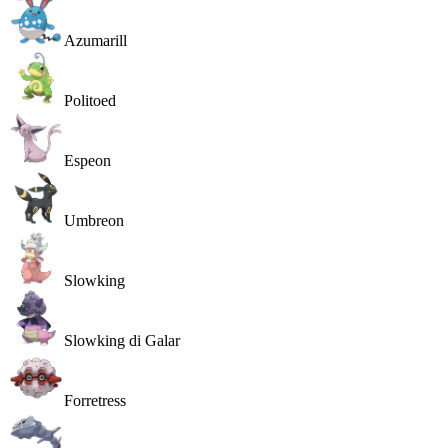
Azumarill
Politoed
Espeon
Umbreon
Slowking
Slowking di Galar
Forretress