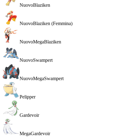
Nuovo
Blaziken
Nuovo
Blaziken (Femmina)
Nuovo
MegaBlaziken
Nuovo
Swampert
Nuovo
MegaSwampert
Pelipper
Gardevoir
MegaGardevoir