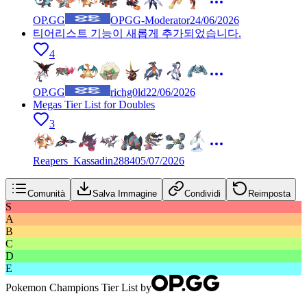
OP.GG
OPGG-Moderator
24/06/2026
티어리스트 기능이 새롭게 추가되었습니다.
4
OP.GG
richg0ld
22/06/2026
Megas Tier List for Doubles
3
Reapers_Kassadin2884
05/07/2026
Comunità
Salva Immagine
Condividi
Reimposta
S
A
B
C
D
E
Pokemon Champions Tier List by