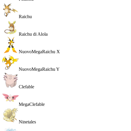
Raichu
Raichu di Alola
Nuovo
MegaRaichu X
Nuovo
MegaRaichu Y
Clefable
MegaClefable
Ninetales