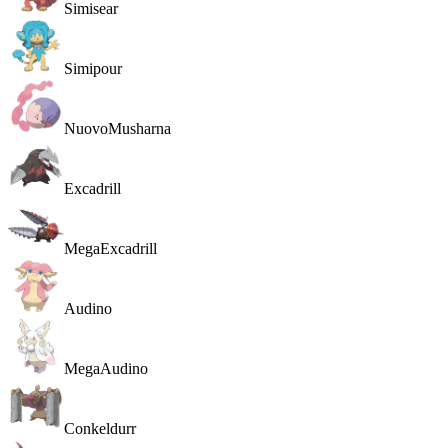
Simisear
Simipour
Nuovo
Musharna
Excadrill
MegaExcadrill
Audino
MegaAudino
Conkeldurr