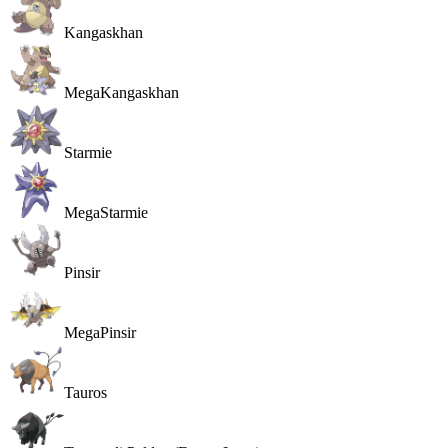
Kangaskhan
MegaKangaskhan
Starmie
MegaStarmie
Pinsir
MegaPinsir
Tauros