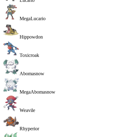
Lucario
MegaLucario
Hippowdon
Toxicroak
Abomasnow
MegaAbomasnow
Weavile
Rhyperior