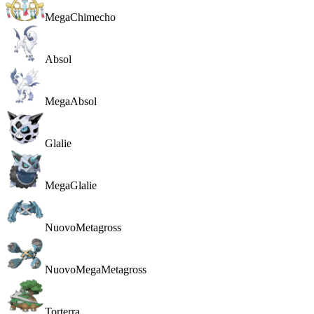
MegaChimecho
Absol
MegaAbsol
Glalie
MegaGlalie
Nuovo
Metagross
Nuovo
MegaMetagross
Torterra