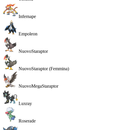
Infernape
Empoleon
Nuovo
Staraptor
Nuovo
Staraptor (Femmina)
Nuovo
MegaStaraptor
Luxray
Roserade