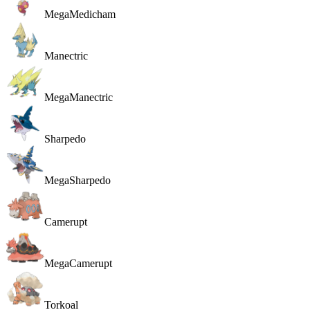
MegaMedicham
Manectric
MegaManectric
Sharpedo
MegaSharpedo
Camerupt
MegaCamerupt
Torkoal