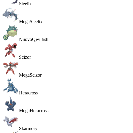
Steelix
MegaSteelix
Nuovo
Qwilfish
Scizor
MegaScizor
Heracross
MegaHeracross
Skarmory