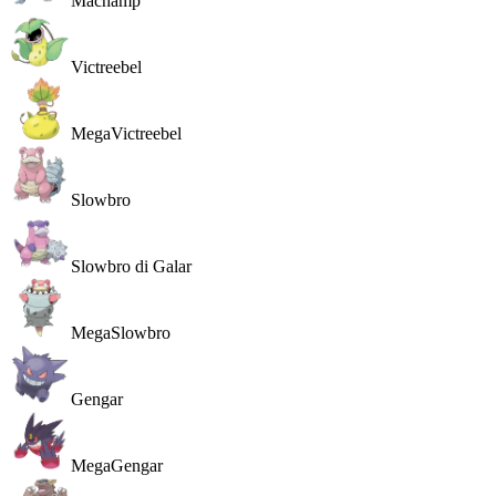
Machamp
Victreebel
MegaVictreebel
Slowbro
Slowbro di Galar
MegaSlowbro
Gengar
MegaGengar