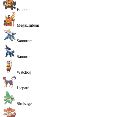
Emboar
MegaEmboar
Samurott
Samurott
Watchog
Liepard
Simisage