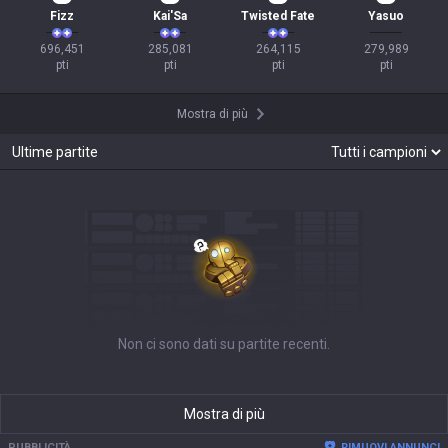
Fizz
Kai'Sa
Twisted Fate
Yasuo
696,451

285,081

264,115

279,989

pti
pti
pti
pti
Mostra di più
Ultime partite
Non ci sono dati su partite recenti.
Mostra di più
PUBBLICITÀ
RIMUOVI ANNUNCI