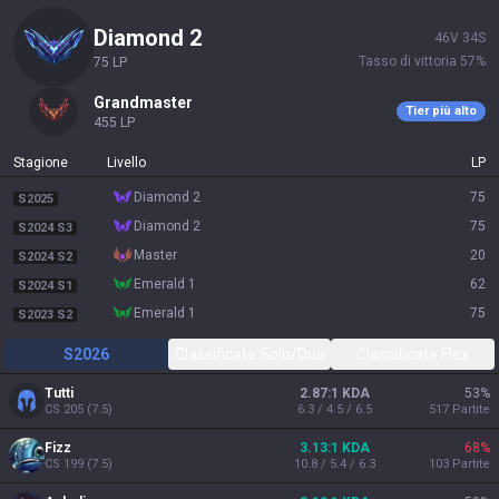
diamond 2
46
V
34
S
Tasso di vittoria
57
%
75
LP
grandmaster
Tier più alto
455
LP
Stagione
Livello
LP
diamond 2
75
S2025
diamond 2
75
S2024 S3
master
20
S2024 S2
emerald 1
62
S2024 S1
emerald 1
75
S2023 S2
S2026
Classificate Solo/Duo
Classificate Flex
Tutti
2.87:1 KDA
53
%
CS
205
(
7.5
)
6.3 / 4.5 / 6.5
517
Partite
Fizz
3.13:1 KDA
68
%
CS
199
(
7.5
)
10.8 / 5.4 / 6.3
103
Partite