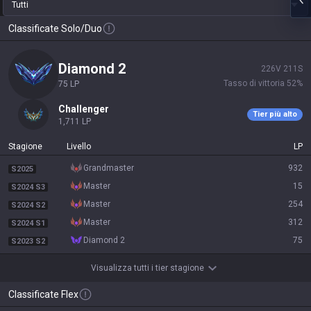
Tutti
Classificate Solo/Duo
diamond 2
226
V
211
S
Tasso di vittoria
52
%
75
LP
challenger
Tier più alto
1,711
LP
Stagione
Livello
LP
grandmaster
932
S2025
master
15
S2024 S3
master
254
S2024 S2
master
312
S2024 S1
diamond 2
75
S2023 S2
Visualizza tutti i tier stagione
Classificate Flex