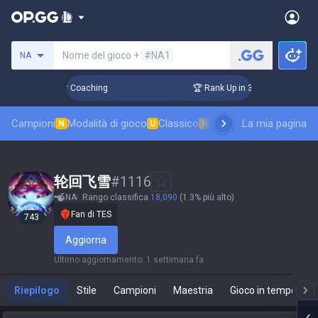
Cerca un evocatore
Nome del gioco +
#NA1
NA
Days! Challenger Coaching
🏆 Rank Up in 3 Days! Challenger
Campioni
Modalità di gioco
Classico
Classifica skin
La mia pagina
Classifi
N
U
N
轮回飞雪
#
1116
NA
Rango classifica
18,090
(1.3% più alto)
Fan di TES
743
Aggiorna
Ultimo aggiornamento
:
1 settimana fa
Riepilogo
Stile
Campioni
Maestria
Gioco in tempo real