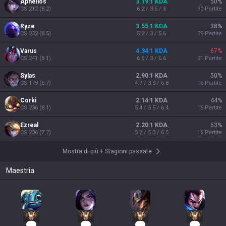
Aphelios
3.19:1 KDA
50
%
CS
212
(
8.2
)
6.2 / 3.5 / 5
30
Partite
Ryze
3.55:1 KDA
38
%
CS
232
(
8.5
)
5.2 / 3 / 5.6
29
Partite
Varus
4.34:1 KDA
67
%
CS
241
(
8.1
)
6.6 / 3 / 6.6
21
Partite
Sylas
2.90:1 KDA
50
%
CS
179
(
6.7
)
4.7 / 3.9 / 6.8
16
Partite
Corki
2.14:1 KDA
44
%
CS
236
(
8.1
)
5.4 / 5.5 / 6.4
16
Partite
Ezreal
2.20:1 KDA
53
%
CS
236
(
7.7
)
5.2 / 5.3 / 6.5
15
Partite
Mostra di più
+
Stagioni passate
Maestria
66
29
27
25