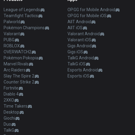
League of Legends
OP.GG for Mobile Android
Teamfight Tactics
OP.GG for Mobile iOS
Palworld
AllT Android
Pokémon Champions
AllT iOS
Valorant
Valorant Android
PUBG
Valorant iOS
ROBLOX
Gigs Android
OVERWATCH2
Gigs iOS
Pokémon Pokopia
TalkG Android
Marvel Rivals
TalkG iOS
Arc Raiders
Esports Android
Slay The Spire 2
Esports iOS
Counter Strike 2
Fortnite
Diablo 4
2XKO
Time Takers
Desktop
Giochi
Duo
TalkG