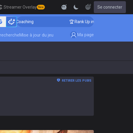
FR
Streamer Overlay
Se connecter
New
 Coaching
🏆 Rank Up in 3 Days! Challenger Coaching
Ma page
-recherche
Mise à jour du jeu
RETIRER LES PUBS