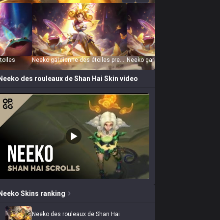
toiles
Neeko gardienne des étoiles prestige
Neeko gardienne des étoiles prestige (2022)
Neeko des rouleaux de Shan Hai
Skin video
Neeko
Skins
ranking
Neeko des rouleaux de Shan Hai