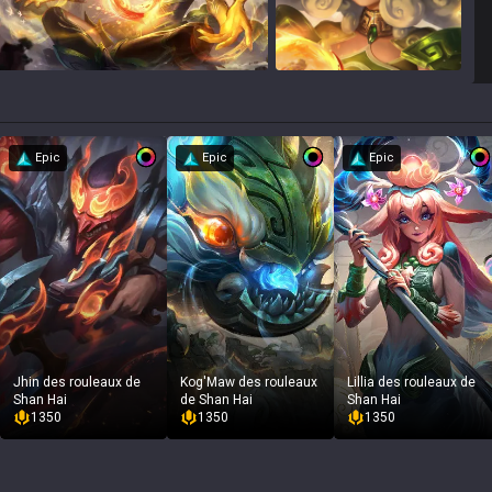
Epic
Epic
Epic
Jhin des rouleaux de
Kog'Maw des rouleaux
Lillia des rouleaux de
Shan Hai
de Shan Hai
Shan Hai
1350
1350
1350