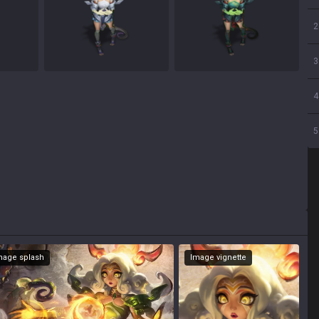
2
3
4
5
mage splash
Image vignette