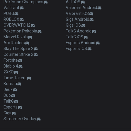
Pokémon Champions
AllT iOS
Valorant
Valorant Android
PUBG
Valorant iOS
ROBLOX
Gigs Android
OVERWATCH2
Gigs iOS
Pokémon Pokopia
TalkG Android
Marvel Rivals
TalkG iOS
Arc Raiders
Esports Android
Slay The Spire 2
Esports iOS
Counter Strike 2
Fortnite
Diablo 4
2XKO
Time Takers
Bureau
Jeux
Duo
TalkG
Esports
Gigs
Streamer Overlay