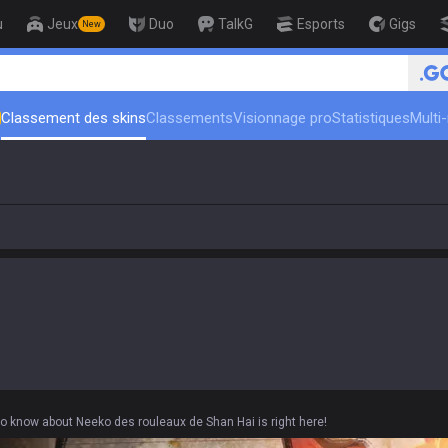
u
Jeux
Duo
TalkG
Esports
Gigs
New
eur
🏆 Rank Up in 3 Days! Challenger
Classement des skins
Classements
Visionnage pro
Statistiques
Multi
to know about Neeko des rouleaux de Shan Hai is right here!