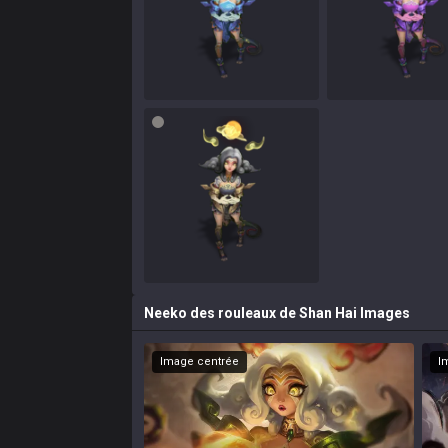
Neeko des rouleaux de Shan Hai
Images
Image centrée
I