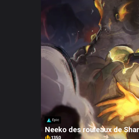
Epic
Neeko des rouleaux de Sha
1350