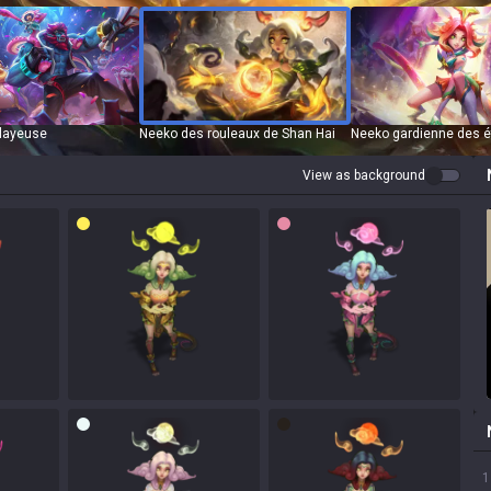
layeuse
Neeko des rouleaux de Shan Hai
Neeko gardienne des é
View as background
1