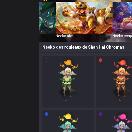
Neeko
Neeko abeille
Neeko cosp
Neeko des rouleaux de Shan Hai
Chromas