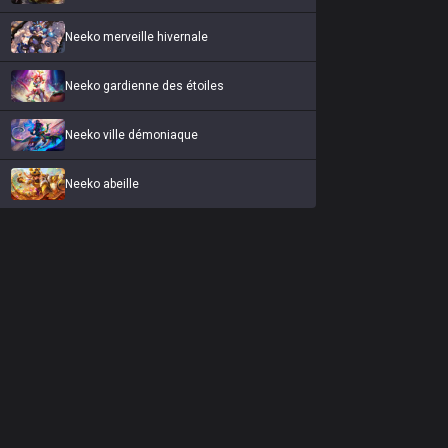
Neeko merveille hivernale
Neeko gardienne des étoiles
Neeko ville démoniaque
Neeko abeille