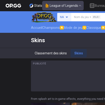
Stats
League of Legends
Burea
Rechercher un invocat
NA
Nom du jeu +
#NA1
Accueil
Champions
Mode de jeu
Classique
N
U
N
Skins
Classement des skins
Skins
PUBLICITÉ
From splash art to in-game effects, everything you need 