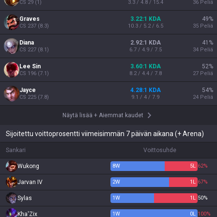
CS
29
(
1
)
3.3 / 4.8 / 15.4
36
Peliä
Graves
3.22:1 KDA
49
%
CS
237
(
8.3
)
10.3 / 5.2 / 6.5
35
Peliä
Diana
2.92:1 KDA
41
%
CS
227
(
8.1
)
6.7 / 4.9 / 7.5
34
Peliä
Lee Sin
3.60:1 KDA
52
%
CS
196
(
7.1
)
8.2 / 4.4 / 7.8
27
Peliä
Jayce
4.28:1 KDA
54
%
CS
225
(
7.8
)
9.1 / 4 / 7.9
24
Peliä
Näytä lisää
+
Aiemmat kaudet
Sijoitettu voittoprosentti viimeisimmän 7 päivän aikana (+ Arena)
Sankari
Voittosuhde
Wukong
8
W
5
L
62%
Jarvan IV
2
W
1
L
67%
Sylas
1
W
1
L
50%
Kha'Zix
1
W
0
L
100%