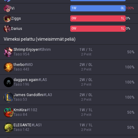
Vi
1
W
0
L
100%
Ziggs
0
W
1
L
0%
Darius
0
W
1
L
0%
Viimeksi pelattu (viimeisimmät peliä)
Shrimp Enjoyer
#
Shrim
1W / 1L
50
%
Taso
954
2
Pelit
therbo
#
MID
2W / 0L
100
%
Taso
443
2
Pelit
daggers again
#
LAS
2W / 0L
100
%
Taso
196
2
Pelit
James Gandolfini
#
LA3
2W / 0L
100
%
Taso
53
2
Pelit
KmiKira
#
1102
1W / 1L
50
%
Taso
84
2
Pelit
ELEGANTE
#
LAS1
1W / 1L
50
%
Taso
142
2
Pelit