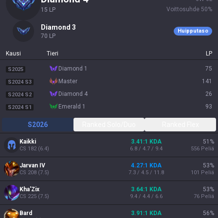
Voittosuhde
50
%
15
LP
diamond 3
Huipputaso
70
LP
Kausi
Tieri
LP
diamond 1
75
S2025
master
141
S2024 S3
diamond 4
26
S2024 S2
emerald 1
93
S2024 S1
S2026
Ranked Solo/Duo
Ranked Flex
Kaikki
3.41:1 KDA
51
%
CS
182
(
6.4
)
6.8 / 4.7 / 9.4
556
Peliä
Jarvan IV
4.27:1 KDA
53
%
CS
208
(
7.5
)
7.3 / 4.5 / 11.8
101
Peliä
Kha'Zix
3.64:1 KDA
53
%
CS
225
(
7.5
)
9.4 / 4.4 / 6.6
76
Peliä
Bard
3.91:1 KDA
56
%