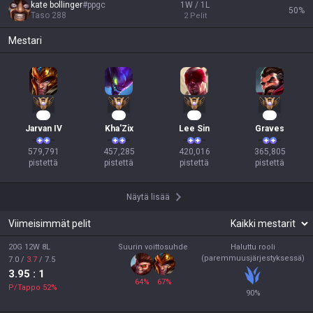
kate bollinger
#
ppgc
1W / 1L
50
%
Taso
288
2
Pelit
Mestari
55
44
41
36
Jarvan IV
Kha'Zix
Lee Sin
Graves
579,791

457,285

420,016

365,805

pistettä
pistettä
pistettä
pistettä
Näytä lisää
Viimeisimmät pelit
20G 12W 8L
Suurin voittosuhde
Haluttu rooli
(paremmuusjärjestyksessä)
7.0
/
3.7
/
7.5
3.95
: 1
64
%
67
%
P/Tappo
52
%
90
%