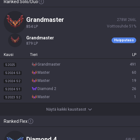
Ranked Solo/Duo
grandmaster
278
W
266
L
Voittosuhde
51
%
854
LP
grandmaster
Huipputaso
879
LP
Kausi
Tieri
LP
grandmaster
491
S2025
master
60
S2024 S3
master
19
S2024 S2
diamond 2
26
S2024 S1
master
1
S2023 S2
Näytä kaikki kausitasot
Ranked Flex
diamond 4
6
W
6
L