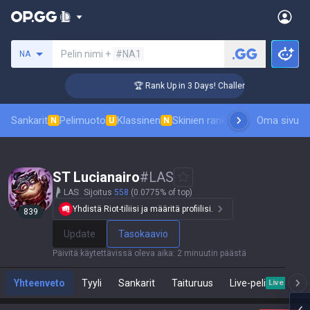
Hae summoneria
Pelin nimi +
#NA1
NA
 Coaching
🏆 Rank Up in 3 Days! Challenger Coaching
Sankarit
Pelimuoto
Klassinen
Skinien ranking
Tulostaulukot
Oma sivu
P
N
U
N
ST Lucianairo
#
LAS
LAS
Sijoitus
558
(0.0775% of top)
Yhdistä Riot-tiliisi ja määritä profiilisi.
839
Update
Tasokaavio
Päivitä käytettävissä oleva aika
:
2 minuutin päästä
Yhteenveto
Tyyli
Sankarit
Taituruus
Live-peli
Live