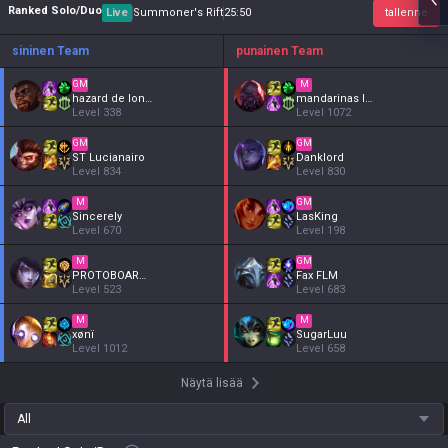
Ranked Solo/Duo
Live
Summoner's Rift
25
:
50
tallenne
sininen Team
punainen Team
GM
M
hazard de londor
mandarinas lover
Level
338
Level
1072
GM
GM
ST Lucianairo
Danklord
Level
834
Level
830
M
GM
Sincerely
LasKing
Level
670
Level
198
M
GM
PROTOBOARDQUEMAO
Fax FLM
Level
523
Level
683
M
M
xønï
SugarLuu
Level
1012
Level
658
Näytä lisää
All