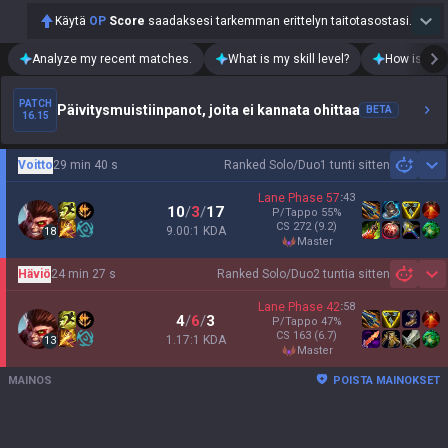
Käytä
OP
Score
saadaksesi tarkemman erittelyn taitotasostasi.
Analyze my recent matches.
What is my skill level?
How is my t
PATCH
Päivitysmuistiinpanot, joita ei kannata ohittaa
BETA
16.15
Voitto
29 min 40 s
Ranked Solo/Duo
1 tunti sitten
Sh
Lane Phase
57
:
43
10
/
3
/
17
P/Tappo
55
%
CS
272
(9.2)
9.00:1 KDA
18
master
Häviö
24 min 27 s
Ranked Solo/Duo
2 tuntia sitten
Sh
Lane Phase
42
:
58
4
/
6
/
3
P/Tappo
47
%
CS
163
(6.7)
1.17:1 KDA
13
master
MAINOS
POISTA MAINOKSET