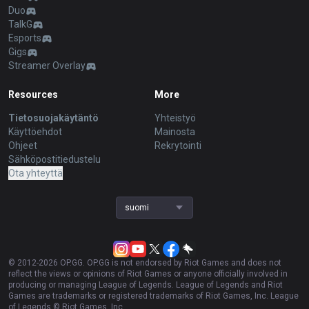
Duo
TalkG
Esports
Gigs
Streamer Overlay
Resources
More
Tietosuojakäytäntö
Yhteistyö
Käyttöehdot
Mainosta
Ohjeet
Rekrytointi
Sähköpostitiedustelu
Ota yhteyttä
suomi
© 2012-
2026
OP.GG. OP.GG is not endorsed by Riot Games and does not
reflect the views or opinions of Riot Games or anyone officially involved in
producing or managing League of Legends. League of Legends and Riot
Games are trademarks or registered trademarks of Riot Games, Inc. League
of Legends © Riot Games, Inc.