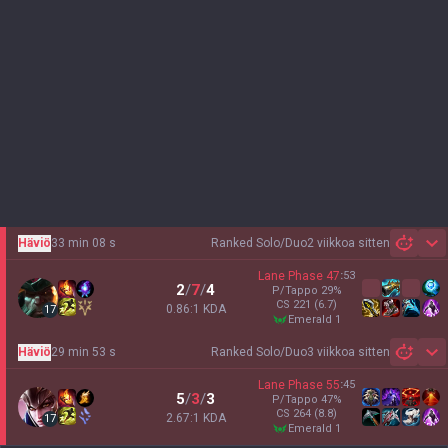
Häviö
33 min 08 s
Ranked Solo/Duo
2 viikkoa sitten
Sh
Lane Phase
47
:
53
2
/
7
/
4
P/Tappo
29
%
CS
221
(6.7)
0.86:1 KDA
17
emerald 1
Häviö
29 min 53 s
Ranked Solo/Duo
3 viikkoa sitten
Sh
Lane Phase
55
:
45
5
/
3
/
3
P/Tappo
47
%
CS
264
(8.8)
2.67:1 KDA
17
emerald 1