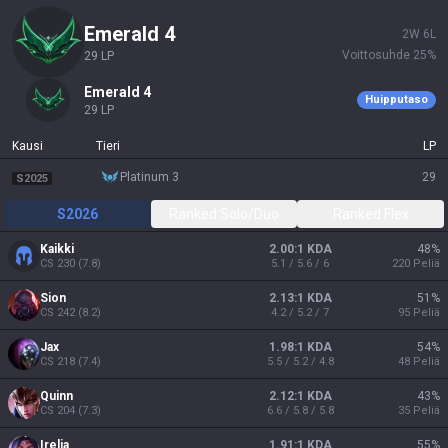
emerald 4
2
W
6
L
Voittosuhde
25
%
29
LP
emerald 4
Huipputaso
29
LP
Kausi
Tieri
LP
platinum 3
29
S2025
S2026
Ranked Solo/Duo
Ranked Flex
Kaikki
2.00:1 KDA
48
%
CS
230
(
7.8
)
5.1 / 5.6 / 6
220
Peliä
Sion
2.13:1 KDA
51
%
CS
242
(
8.2
)
4.2 / 5.2 / 7
95
Peliä
Jax
1.98:1 KDA
54
%
CS
218
(
7.4
)
5.5 / 5.2 / 4.8
48
Peliä
Quinn
2.12:1 KDA
43
%
CS
204
(
7.3
)
6.6 / 5.8 / 5.8
35
Peliä
Irelia
1.91:1 KDA
55
%