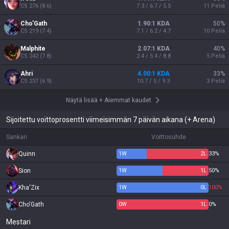
CS
276
(
8.6
)
7.3 / 6.7 / 5.5
11
Peliä
Cho'Gath
1.90:1 KDA
50
%
CS
219
(
7.4
)
7.1 / 6.2 / 4.7
10
Peliä
Malphite
2.07:1 KDA
40
%
CS
242
(
7.8
)
2.4 / 5.4 / 8.8
5
Peliä
Ahri
4.00:1 KDA
33
%
CS
237
(
6.9
)
10.7 / 5 / 9.3
3
Peliä
Näytä lisää
+
Aiemmat kaudet
Sijoitettu voittoprosentti viimeisimmän 7 päivän aikana (+ Arena)
Sankari
Voittosuhde
Quinn
1
W
2
L
33%
Sion
1
W
1
L
50%
Kha'Zix
1
W
0
L
100%
Cho'Gath
0
W
1
L
0%
Mestari