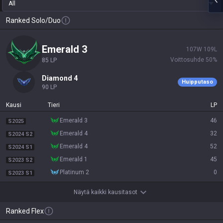
All
Ranked Solo/Duo
emerald 3
107
W
109
L
Voittosuhde
50
%
85
LP
diamond 4
Huipputaso
90
LP
Kausi
Tieri
LP
emerald 3
46
S2025
emerald 4
32
S2024 S2
emerald 4
52
S2024 S1
emerald 1
45
S2023 S2
platinum 2
0
S2023 S1
Näytä kaikki kausitasot
Ranked Flex