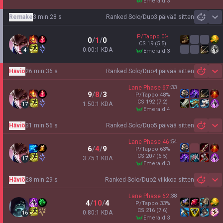
emerald 3
Remake
3 min 28 s
Ranked Solo/Duo
3 päivää sitten
Sh
P/Tappo
0
%
0
/
1
/
0
CS
19
(5.5)
0.00:1 KDA
4
emerald 3
Häviö
26 min 36 s
Ranked Solo/Duo
4 päivää sitten
Sh
Lane Phase
67
:
33
9
/
8
/
3
P/Tappo
48
%
CS
192
(7.2)
1.50:1 KDA
17
emerald 4
Häviö
31 min 56 s
Ranked Solo/Duo
5 päivää sitten
Sh
Lane Phase
46
:
54
6
/
4
/
9
P/Tappo
63
%
CS
207
(6.5)
3.75:1 KDA
17
emerald 3
Häviö
28 min 29 s
Ranked Solo/Duo
2 viikkoa sitten
Sh
Lane Phase
62
:
38
4
/
10
/
4
P/Tappo
33
%
CS
216
(7.6)
0.80:1 KDA
16
emerald 3