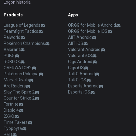
Logon historia
Products
Apps
League of Legends
OP.GG for Mobile Android
Teamfight Tactics
OP.GG for Mobile iOS
Palworld
AllT Android
Pokémon Champions
AllT iOS
Valorant
Valorant Android
PUBG
Valorant iOS
ROBLOX
Gigs Android
OVERWATCH2
Gigs iOS
Pokémon Pokopia
TalkG Android
Marvel Rivals
TalkG iOS
Arc Raiders
Esports Android
Slay The Spire 2
Esports iOS
Counter Strike 2
Fortnite
Diablo 4
2XKO
Time Takers
Työpöytä
Pelit