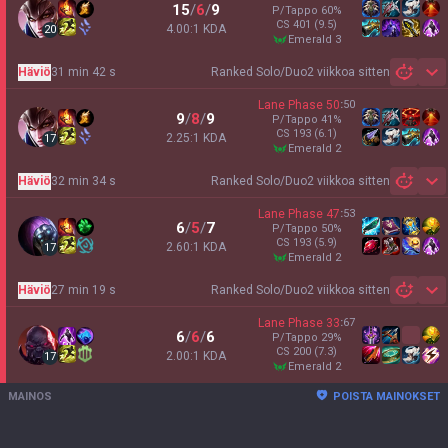
15
/
6
/
9
P/Tappo
60
%
CS
401
(9.5)
4.00:1 KDA
20
emerald 3
Häviö
31 min 42 s
Ranked Solo/Duo
2 viikkoa sitten
Sh
Lane Phase
50
:
50
9
/
8
/
9
P/Tappo
41
%
CS
193
(6.1)
2.25:1 KDA
17
emerald 2
Häviö
32 min 34 s
Ranked Solo/Duo
2 viikkoa sitten
Sh
Lane Phase
47
:
53
6
/
5
/
7
P/Tappo
50
%
CS
193
(5.9)
2.60:1 KDA
17
emerald 2
Häviö
27 min 19 s
Ranked Solo/Duo
2 viikkoa sitten
Sh
Lane Phase
33
:
67
6
/
6
/
6
P/Tappo
29
%
CS
200
(7.3)
2.00:1 KDA
17
emerald 2
MAINOS
POISTA MAINOKSET