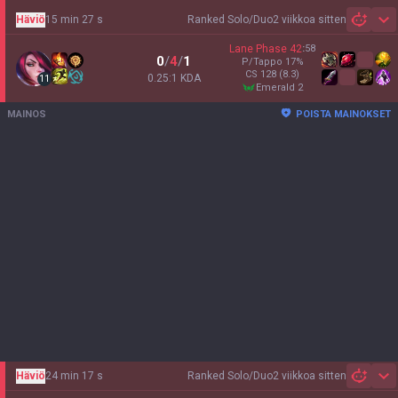
Häviö
15 min 27 s
Ranked Solo/Duo
2 viikkoa sitten
Sh
Lane Phase
42
:
58
0
/
4
/
1
P/Tappo
17
%
CS
128
(8.3)
0.25:1 KDA
11
emerald 2
MAINOS
POISTA MAINOKSET
Häviö
24 min 17 s
Ranked Solo/Duo
2 viikkoa sitten
Sh