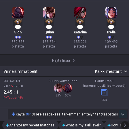
33
15
12
12
Sion
Quinn
Katarina
Irelia
339,358

133,374

135,226

109,492

pistettä
pistettä
pistettä
pistettä
Näytä lisää
Viimeisimmät pelit
20G 6W 13L
Suurin voittosuhde
Haluttu rooli
(paremmuusjärjestyksessä)
7.0
/
5.3
/
6.0
2.45
: 1
29
%
50
%
P/Tappo
46
%
95
%
Käytä
OP
Score
saadaksesi tarkemman erittelyn taitotasostasi.
Analyze my recent matches.
What is my skill level?
How is my t