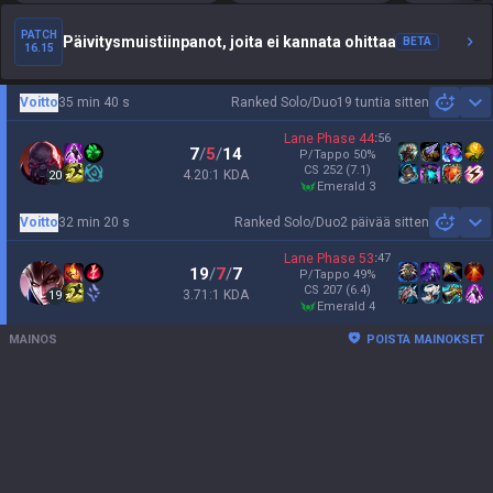
PATCH
Päivitysmuistiinpanot, joita ei kannata ohittaa
BETA
16.15
Voitto
35 min 40 s
Ranked Solo/Duo
19 tuntia sitten
Sh
Lane Phase
44
:
56
7
/
5
/
14
P/Tappo
50
%
CS
252
(7.1)
4.20:1 KDA
20
emerald 3
Voitto
32 min 20 s
Ranked Solo/Duo
2 päivää sitten
Sh
Lane Phase
53
:
47
19
/
7
/
7
P/Tappo
49
%
CS
207
(6.4)
3.71:1 KDA
19
emerald 4
MAINOS
POISTA MAINOKSET