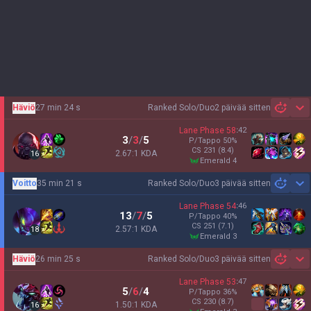
Häviö
27 min 24 s
Ranked Solo/Duo
2 päivää sitten
Sh
Lane Phase
58
:
42
3
/
3
/
5
P/Tappo
50
%
CS
231
(8.4)
2.67:1 KDA
16
emerald 4
Voitto
35 min 21 s
Ranked Solo/Duo
3 päivää sitten
Sh
Lane Phase
54
:
46
13
/
7
/
5
P/Tappo
40
%
CS
251
(7.1)
2.57:1 KDA
18
emerald 3
Häviö
26 min 25 s
Ranked Solo/Duo
3 päivää sitten
Sh
Lane Phase
53
:
47
5
/
6
/
4
P/Tappo
36
%
CS
230
(8.7)
1.50:1 KDA
16