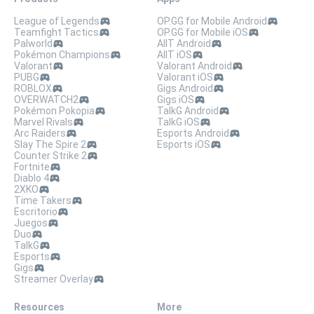
League of Legends
OP.GG for Mobile Android
Teamfight Tactics
OP.GG for Mobile iOS
Palworld
AllT Android
Pokémon Champions
AllT iOS
Valorant
Valorant Android
PUBG
Valorant iOS
ROBLOX
Gigs Android
OVERWATCH2
Gigs iOS
Pokémon Pokopia
TalkG Android
Marvel Rivals
TalkG iOS
Arc Raiders
Esports Android
Slay The Spire 2
Esports iOS
Counter Strike 2
Fortnite
Diablo 4
2XKO
Time Takers
Escritorio
Juegos
Duo
TalkG
Esports
Gigs
Streamer Overlay
Resources
More