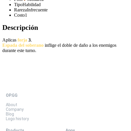
Tipo
Habilidad
Rareza
Infrecuente
Costo
1
Descripción
Aplicas
forja
3
.
Espada del soberano
inflige el doble de daño a los enemigos
durante este turno.
OP.GG
About
Company
Blog
Logo history
Products
Apps