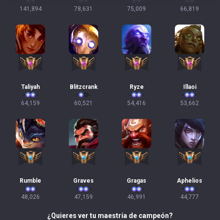
141,894
78,631
75,009
66,819
Taliyah
Blitzcrank
Ryze
Illaoi
64,159
60,521
54,416
53,662
Rumble
Graves
Gragas
Aphelios
48,026
47,159
46,991
44,777
¿Quieres ver tu maestría de campeón?