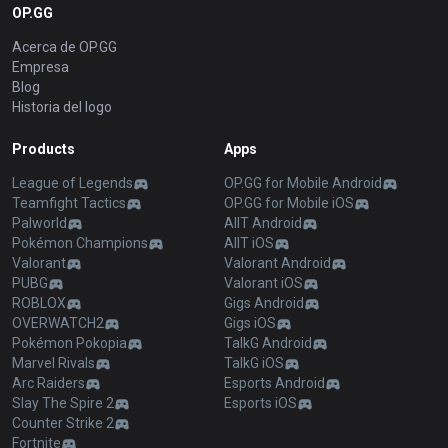
OP.GG
Acerca de OP.GG
Empresa
Blog
Historia del logo
Products
Apps
League of Legends
OP.GG for Mobile Android
Teamfight Tactics
OP.GG for Mobile iOS
Palworld
AllT Android
Pokémon Champions
AllT iOS
Valorant
Valorant Android
PUBG
Valorant iOS
ROBLOX
Gigs Android
OVERWATCH2
Gigs iOS
Pokémon Pokopia
TalkG Android
Marvel Rivals
TalkG iOS
Arc Raiders
Esports Android
Slay The Spire 2
Esports iOS
Counter Strike 2
Fortnite