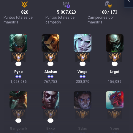
820
5,007,023
168
/ 173
Puntos totales de
Puntos totales de
Campeones con
maestría
campeón
maestría
96
72
29
16
Pyke
Akshan
Viego
Urgot
1,023,686
767,753
288,870
156,089
16
10
Gangplank
Ekko
Sylas
Yone