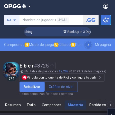
Busca un invocador
Nombre de jugador +
#NA1
NA
! Challenger Coaching
🏆 Rank Up in 3 Days! Challenger Coa
Campeones
Modo de juego
Clásico
Ranking de aspectos
Mi página
Rá
N
U
N
E b e r
#
8725
NA
Tabla de posiciones
12,202
(0.8699 % de los mejores)
Vincula con tu cuenta de Riot y configura tu perfil.
674
Actualizar
Gráfico de nivel
Última actualización
:
hace 1 semana
Resumen
Estilo
Campeones
Maestría
Partida en direc