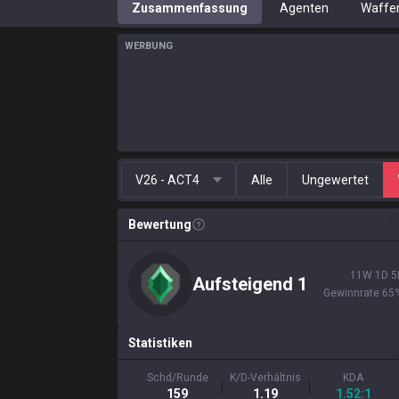
Zusammenfassung
Agenten
Waffe
WERBUNG
V26 - ACT4
Alle
Ungewertet
Bewertung
11
W
1
D
5
Aufsteigend
1
Gewinnrate
65
Statistiken
Schd/Runde
K/D-Verhältnis
KDA
159
1.19
1.52:1