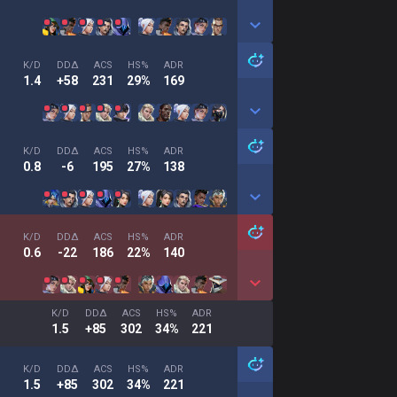
K/D
DDΔ
ACS
HS%
ADR
1.4
+58
231
29%
169
K/D
DDΔ
ACS
HS%
ADR
0.8
-6
195
27%
138
K/D
DDΔ
ACS
HS%
ADR
0.6
-22
186
22%
140
K/D
DDΔ
ACS
HS%
ADR
1.5
+85
302
34%
221
K/D
DDΔ
ACS
HS%
ADR
1.5
+85
302
34%
221