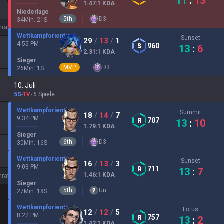
11
:
13
1.47
:1
KDA
Niederlage
5
th
D
3
34
Min.
21
S
nrate
Wettkampforientiert
Sunset
29
/
13
/
1
4:55 PM
960
13
:
6
2.31
:1
KDA
Sieger
MVP
D
3
26
Min.
1
S
10. Juli
5S
-
1V
6 Spiele
Wettkampforientiert
Summit
18
/
14
/
7
9:34 PM
707
13
:
10
1.79
:1
KDA
Sieger
6
th
D
3
30
Min.
16
S
Wettkampforientiert
Sunset
16
/
13
/
3
9:03 PM
711
13
:
7
1.46
:1
KDA
nrate
Sieger
5
th
Un
27
Min.
18
S
Wettkampforientiert
Lotus
12
/
12
/
5
8:22 PM
757
13
:
2
1.42
:1
KDA