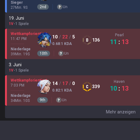
Sieger
2
nd
Un
27
Min.
9
S
19. Juni
1V
1 Spiele
Wettkampforientiert
Pearl
10
/
22
/
5
11:47 PM
136
11
:
13
0.68
:1
KDA
Niederlage
10
th
Un
39
Min.
19
S
3. Juni
1V
1 Spiele
Wettkampforientiert
Haven
14
/
17
/
0
7:03 PM
339
10
:
13
0.82
:1
KDA
Niederlage
9
th
Un
34
Min.
10
S
Mehr anzeigen