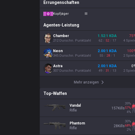
Errungenschaften
Kopfjäger
III
Agenten-Leistung
Chamber
1.52
:1
KDA
75
212
Durschn. Punktzahl
62
/
52
/
17
4
Spiel
Neon
2.00
:1
KDA
100
345
Durschn. Punktzahl
55
/
28
/
1
2
Spiel
Astra
2.00
:1
KDA
0
307
Durschn. Punktzahl
49
/
31
/
13
2
Spiel
Mehr anzeigen
Top-Waffen
39
%
Vandal
57
%
157
Kills
Rifle
4
%
30
%
Phantom
68
%
28
Kills
Rifle
2
%