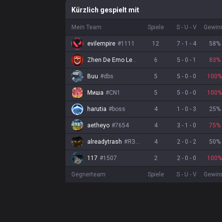
Kürzlich gespielt mit
Mein Team
Spiele
S
-
U
-
V
Gewin
evilempire
#
1111
12
7
-
1
-
4
58
%
Zhen De Emo Le
#
0521
6
5
-
0
-
1
83
%
Buu
#
dbs
5
5
-
0
-
0
100
%
Миша
#
CN1
5
5
-
0
-
0
100
%
harutia
#
boss
4
1
-
0
-
3
25
%
aetheyo
#
7654
4
3
-
1
-
0
75
%
alreadytrash
#
ЯЗНАЮ
4
2
-
0
-
2
50
%
117
#
1507
2
2
-
0
-
0
100
%
Gegnerteam
Spiele
S
-
U
-
V
Gewin