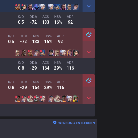
K/D
DDΔ
ACS
HS%
ADR
0.5
-72
133
16%
92
K/D
DDΔ
ACS
HS%
ADR
0.5
-72
133
16%
92
K/D
DDΔ
ACS
HS%
ADR
0.8
-29
164
29%
116
K/D
DDΔ
ACS
HS%
ADR
0.8
-29
164
29%
116
WERBUNG ENTFERNEN