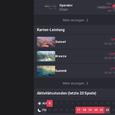
16
%
Operator
84
%
16
Kills
Sniper
0
%
Mehr anzeigen
Karten-Leistung
75
Sunset
3
S
0
U
1
100
Breeze
2
S
0
U
0
67
Summit
2
S
0
U
1
Mehr anzeigen
Aktivitätsstunden (letzte 20 Spiele)
AM
0
1
2
3
4
5
6
7
8
9
10
11
PM
12
13
14
15
16
17
18
19
20
21
22
23