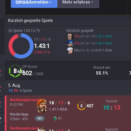
Anmelden
Mehr erfahren
Kürzlich gespielte Spiele
20 Spiele
12S
1U
7V
Kürzlich gespielt
75
%
(
3S
0U
1V
)
1.52
:1
KDA
17
/
15
/
5
67
%
(
2S
0U
1V
)
1.42
:1
KDA
1.43
:1
33
%
(
1S
0U
2V
)
0.97
:1
KDA
C/Kill
21
%
OP Score
Round win
%
60
%
602
55.1
%
/ 1000
V
5. Aug.
%
1S
-
3V
4 Spiele
V
Wettkampforientiert
Sunset
%
18
/
17
/
6
8:32 PM
407
10
:
13
V
1.41
:1
KDA
Niederlage
%
4
th
A
1
32
Min.
45
S
V
Wettkampforientiert
Summit