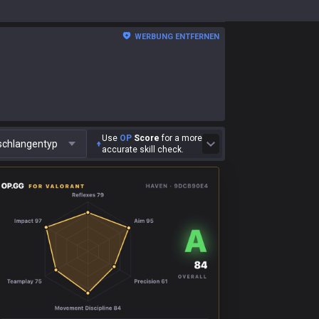
WERBUNG ENTFERNEN
Use
OP
Score
for a more
schlangentyp
accurate skill check.