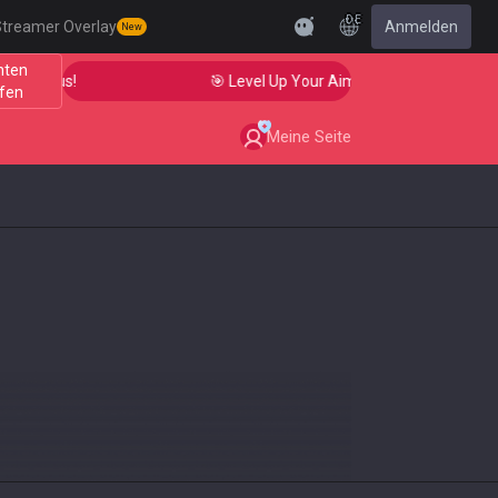
DE
treamer Overlay
Anmelden
New
nten
atus!
🎯 Level Up Your Aim to Radiant Status!
fen
Meine Seite