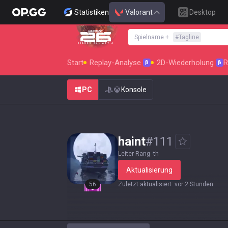
Statistiken
Valorant
Desktop
Spielname
+
#
Tagline
SEASON 26 : ACT 4
Start
Replay-Analyse
2D-Wiederholung
R
β
β
PC
Konsole
haint
#
111
Leiter Rang
-
th
Aktualisierung
56
Zuletzt aktualisiert
:
vor 2 Stunden