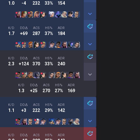
1.0
-4
232
33%
154
K/D
DDΔ
ACS
HS%
ADR
1.7
+69
287
37%
184
K/D
DDΔ
ACS
HS%
ADR
2.3
+124
370
33%
240
K/D
DDΔ
ACS
HS%
ADR
1.3
+25
270
27%
169
K/D
DDΔ
ACS
HS%
ADR
1.1
+3
222
29%
142
K/D
DDΔ
ACS
HS%
ADR