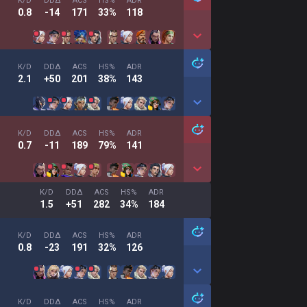
K/D
DDΔ
ACS
HS%
ADR
0.8
-14
171
33%
118
K/D
DDΔ
ACS
HS%
ADR
2.1
+50
201
38%
143
K/D
DDΔ
ACS
HS%
ADR
0.7
-11
189
79%
141
K/D
DDΔ
ACS
HS%
ADR
1.5
+51
282
34%
184
K/D
DDΔ
ACS
HS%
ADR
0.8
-23
191
32%
126
K/D
DDΔ
ACS
HS%
ADR