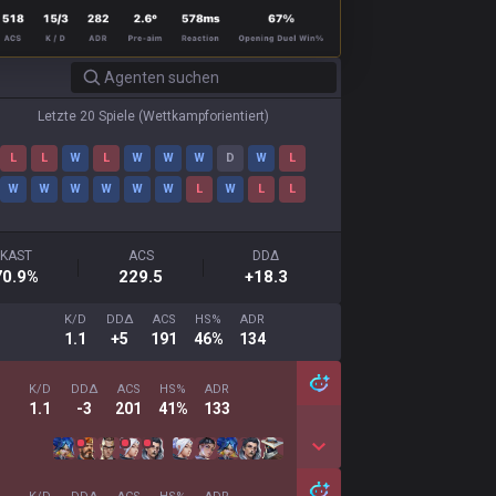
Letzte 20 Spiele
(
Wettkampforientiert
)
L
L
W
L
W
W
W
D
W
L
W
W
W
W
W
W
L
W
L
L
KAST
ACS
DDΔ
70.9
%
229.5
+18.3
K/D
DDΔ
ACS
HS%
ADR
1.1
+5
191
46%
134
K/D
DDΔ
ACS
HS%
ADR
1.1
-3
201
41%
133