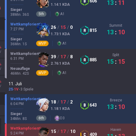
606
13
:
11
1.14
:1
KDA
Sieger
5
th
A
1
38
Min.
36
S
Wettkampforientiert
Summit
26
/
15
/
0
7:27 PM
815
13
:
10
1.73
:1
KDA
Sieger
MVP
A
1
36
Min.
1
S
%
V
Wettkampforientiert
Split
39
/
17
/
8
6:31 PM
885
15
:
15
2.76
:1
KDA
%
Neuauflage
V
MVP
A
1
46
Min.
42
S
%
11. Juli
V
2S
-
1V
3 Spiele
Wettkampforientiert
Breeze
18
/
17
/
2
6:04 PM
643
13
:
10
1.18
:1
KDA
Sieger
6
th
D
3
34
Min.
8
S
Wettkampforientiert
Haven
15
/
17
/
10
5:24 PM
409