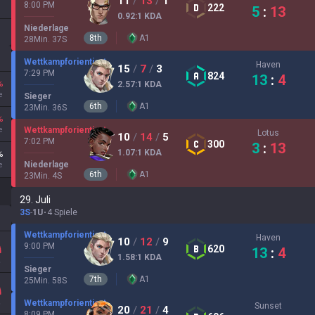
11
/
13
/
1
8:00 PM
222
5
:
13
0.92
:1
KDA
Niederlage
8
th
A
1
28
Min.
37
S
Wettkampforientiert
Haven
15
/
7
/
3
7:29 PM
824
13
:
4
%
2.57
:1
KDA
e
Sieger
6
th
A
1
23
Min.
36
S
%
e
Wettkampforientiert
Lotus
10
/
14
/
5
7:02 PM
300
3
:
13
1.07
:1
KDA
%
Niederlage
e
6
th
A
1
23
Min.
4
S
29. Juli
3S
-
1U
4 Spiele
Wettkampforientiert
Haven
10
/
12
/
9
9:00 PM
620
13
:
4
1.58
:1
KDA
Sieger
7
th
A
1
25
Min.
58
S
Wettkampforientiert
Sunset
20
/
21
/
4
8:09 PM