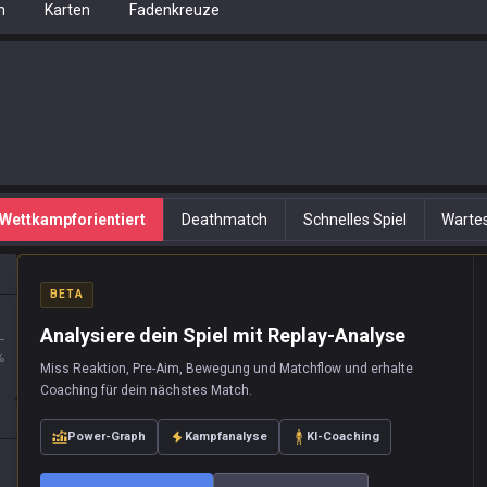
n
Karten
Fadenkreuze
Wettkampforientiert
Deathmatch
Schnelles Spiel
Warte
BETA
Analysiere dein Spiel mit Replay-Analyse
L
%
Miss Reaktion, Pre-Aim, Bewegung und Matchflow und erhalte
Coaching für dein nächstes Match.
Power-Graph
Kampfanalyse
KI-Coaching