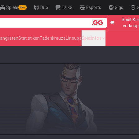
Spiele
Duo
TalkG
Esports
Gigs
S
New
Spiel-Ko
🎯 Level Up Your Aim to Radiant St
verknüp
anglisten
Statistiken
Fadenkreuze
Lineups
Spielinfos