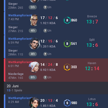
Sieger
5
th
Un
23
Min.
26
S
Wettkampforientiert
Breeze
17
/
12
/
6
7:43 PM
860
13
:
7
1.92
:1
KDA
Sieger
4
th
Un
27
Min.
21
S
Wettkampforientiert
Split
12
/
15
/
6
6:59 PM
561
13
:
6
1.20
:1
KDA
Sieger
4
th
Un
28
Min.
11
S
Wettkampforientiert
Haven
14
/
24
/
8
6:01 PM
303
12
:
14
0.92
:1
KDA
Niederlage
8
th
Un
47
Min.
16
S
20. Juni
1S
1 Spiele
Wettkampforientiert
Lotus
20
/
13
/
4
0:29 AM
980
13
:
6
1.85
:1
KDA