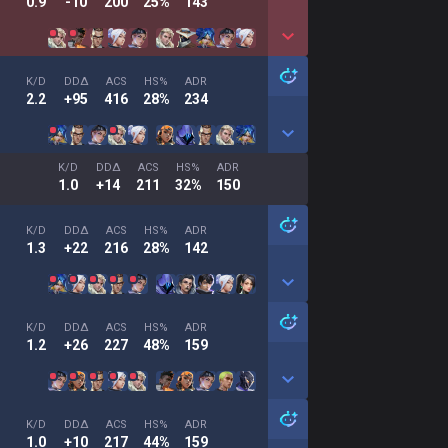
0.9
-10
200
25%
143
K/D
DDΔ
ACS
HS%
ADR
2.2
+95
416
28%
234
K/D
DDΔ
ACS
HS%
ADR
1.0
+14
211
32%
150
K/D
DDΔ
ACS
HS%
ADR
1.3
+22
216
28%
142
K/D
DDΔ
ACS
HS%
ADR
1.2
+26
227
48%
159
K/D
DDΔ
ACS
HS%
ADR
1.0
+10
217
44%
159