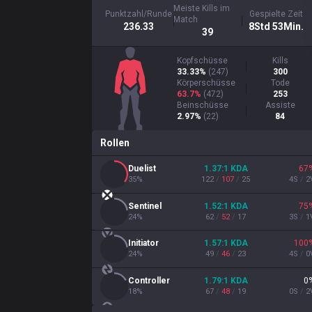
Meiste Kills im
Punktzahl/Runde
Gespielte Zeit
Match
236.33
8Std 53Min.
39
Kopfschüsse
Kills
33.33%
(
247
)
300
Körperschüsse
Tode
63.7%
(
472
)
253
Beinschüsse
Assiste
2.97%
(
22
)
84
Rollen
Duelist
1.37
:1
KDA
67
35
%
122
/
107
/
25
4
S
/
2
Sentinel
1.52
:1
KDA
75
24
%
62
/
52
/
17
3
S
/
1
Initiator
1.57
:1
KDA
100
24
%
49
/
46
/
23
4
S
/
0
Controller
1.79
:1
KDA
0
18
%
67
/
48
/
19
0
S
/
2