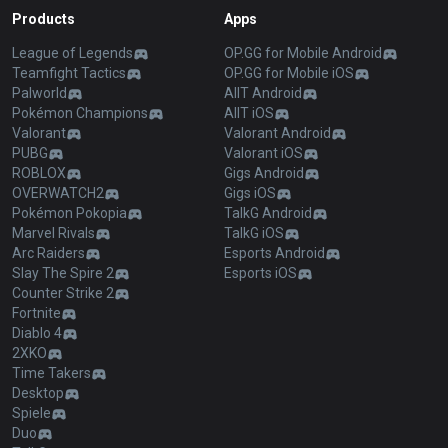
Products
Apps
League of Legends
OP.GG for Mobile Android
Teamfight Tactics
OP.GG for Mobile iOS
Palworld
AllT Android
Pokémon Champions
AllT iOS
Valorant
Valorant Android
PUBG
Valorant iOS
ROBLOX
Gigs Android
OVERWATCH2
Gigs iOS
Pokémon Pokopia
TalkG Android
Marvel Rivals
TalkG iOS
Arc Raiders
Esports Android
Slay The Spire 2
Esports iOS
Counter Strike 2
Fortnite
Diablo 4
2XKO
Time Takers
Desktop
Spiele
Duo