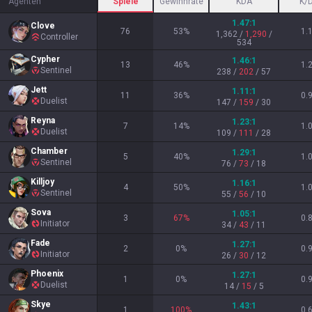
Agenten
Spiele
Gewinnrate
KDA
K/
1.47
:1
Clove
76
53
%
1.
1,362
/
1,290
/
Controller
534
Cypher
1.46
:1
13
46
%
1.
Sentinel
238
/
202
/
57
Jett
1.11
:1
11
36
%
0.
Duelist
147
/
159
/
30
Reyna
1.23
:1
7
14
%
1.
Duelist
109
/
111
/
28
Chamber
1.29
:1
5
40
%
1.
Sentinel
76
/
73
/
18
Killjoy
1.16
:1
4
50
%
1.
Sentinel
55
/
56
/
10
Sova
1.05
:1
3
67
%
0.
Initiator
34
/
43
/
11
Fade
1.27
:1
2
0
%
0.
Initiator
26
/
30
/
12
Phoenix
1.27
:1
1
0
%
0.
Duelist
14
/
15
/
5
Skye
1.43
:1
1
100
%
0.