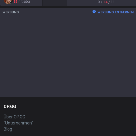
Initiator
9
/
14
/
11
WERBUNG
WERBUNG ENTFERNEN
OP.GG
Über OP.GG
"Unternehmen"
Blog