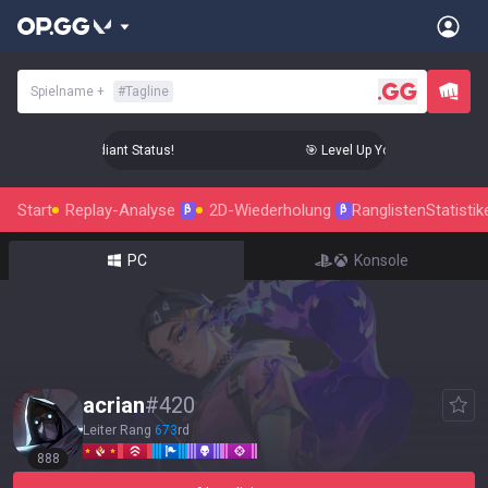
Spielname
+
#
Tagline
 Your Aim to Radiant Status!
🎯 Level Up Your Aim to Radiant
Start
Replay-Analyse
2D-Wiederholung
Ranglisten
Statistik
β
β
PC
Konsole
acrian
#
420
Leiter Rang
673
rd
888