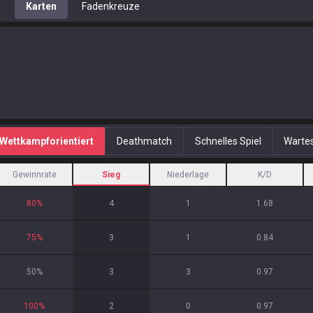
n
Karten
Fadenkreuze
Wettkampforientiert
Deathmatch
Schnelles Spiel
Warte
Gewinnrate
Sieg
Niederlage
K/D
80
%
4
1
1.68
75
%
3
1
0.84
50
%
3
3
0.97
100
%
2
0
0.97