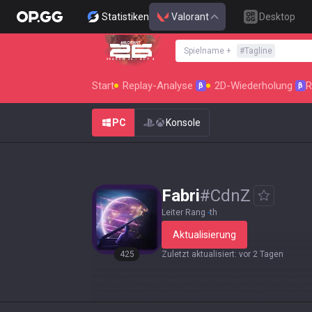
Statistiken
Valorant
Desktop
Spielname
+
#
Tagline
SEASON 26 : ACT 4
Start
Replay-Analyse
2D-Wiederholung
R
β
β
PC
Konsole
Fabri
#
CdnZ
Leiter Rang
-
th
Aktualisierung
425
Zuletzt aktualisiert
:
vor 2 Tagen