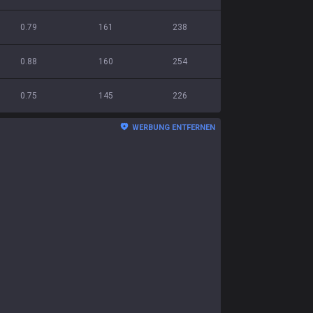
0.79
161
238
0.88
160
254
0.75
145
226
WERBUNG ENTFERNEN