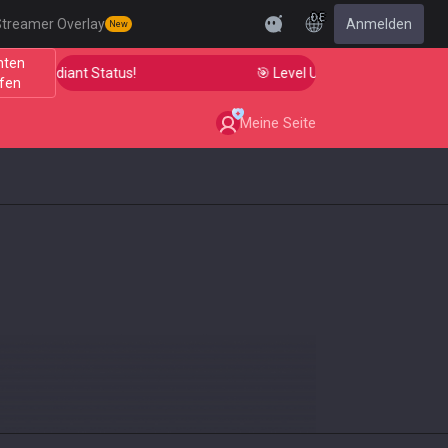
DE
treamer Overlay
Anmelden
New
nten
 to Radiant Status!
🎯 Level Up Your Aim to Radiant S
fen
Meine Seite