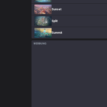
Sunset
Split
Summit
WERBUNG