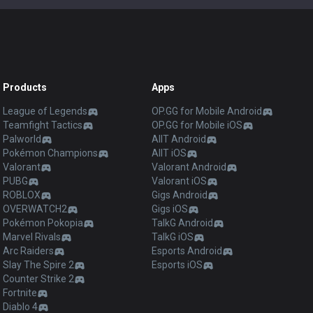
Products
Apps
League of Legends
OP.GG for Mobile Android
Teamfight Tactics
OP.GG for Mobile iOS
Palworld
AllT Android
Pokémon Champions
AllT iOS
Valorant
Valorant Android
PUBG
Valorant iOS
ROBLOX
Gigs Android
OVERWATCH2
Gigs iOS
Pokémon Pokopia
TalkG Android
Marvel Rivals
TalkG iOS
Arc Raiders
Esports Android
Slay The Spire 2
Esports iOS
Counter Strike 2
Fortnite
Diablo 4