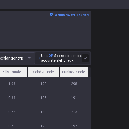
WERBUNG ENTFERNEN
Use
OP
Score
for a more
schlangentyp
accurate skill check.
Kills/Runde
Schd./Runde
Punkte/Runde
1.08
192
298
0.63
135
191
0.72
139
213
0.71
123
197