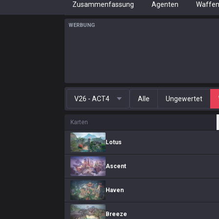
Zusammenfassung
Agenten
Waffe
WERBUNG
V26 - ACT4
Alle
Ungewertet
Karten
Lotus
Ascent
Haven
Breeze