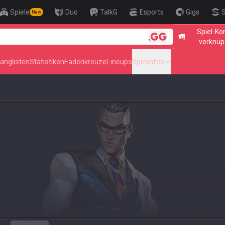
Spiele
Duo
TalkG
Esports
Gigs
S
New
Spiel-Ko
🎯 Level Up Your Aim
verknüp
anglisten
Statistiken
Fadenkreuze
Lineups
Spielinfos