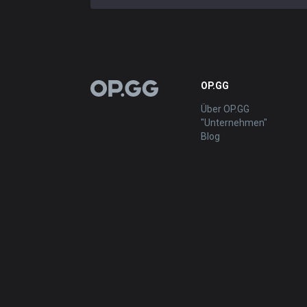
OP.GG
OP.GG
Über OP.GG
"Unternehmen"
Blog