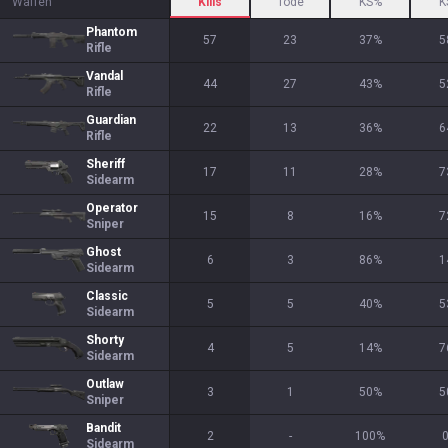
Waffen
Kills
Tode
KS%
K
Phantom
57
23
37
%
5
Rifle
Vandal
44
27
43
%
5
Rifle
Guardian
22
13
36
%
6
Rifle
Sheriff
17
11
28
%
7
Sidearm
Operator
15
8
16
%
7
Sniper
Ghost
6
3
86
%
1
Sidearm
Classic
5
5
40
%
5
Sidearm
Shorty
4
5
14
%
7
Sidearm
Outlaw
3
1
50
%
5
Sniper
Bandit
2
-
100
%
Sidearm