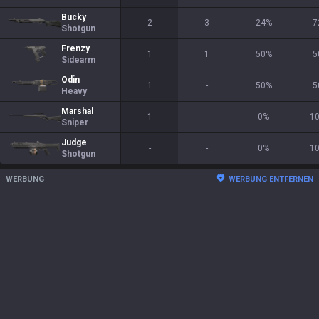
Bucky
2
3
24
%
7
Shotgun
Frenzy
1
1
50
%
5
Sidearm
Odin
1
-
50
%
5
Heavy
Marshal
1
-
0
%
1
Sniper
Judge
-
-
0
%
1
Shotgun
WERBUNG
WERBUNG ENTFERNEN