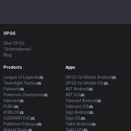
OP.GG
Über OP.GG
"Unternehmen"
Blog
Products
Apps
League of Legends
OP.GG for Mobile Android
Teamfight Tactics
OP.GG for Mobile iOS
Palworld
AllT Android
Pokémon Champions
AllT iOS
Valorant
Valorant Android
PUBG
Valorant iOS
ROBLOX
Gigs Android
OVERWATCH2
Gigs iOS
Pokémon Pokopia
TalkG Android
Marvel Rivals
TalkG iOS