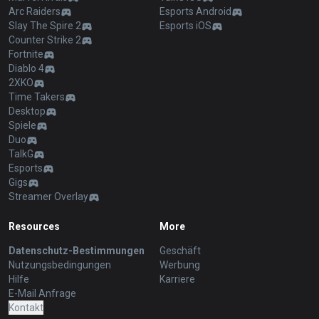
Arc Raiders
Esports Android
Slay The Spire 2
Esports iOS
Counter Strike 2
Fortnite
Diablo 4
2XKO
Time Takers
Desktop
Spiele
Duo
TalkG
Esports
Gigs
Streamer Overlay
Resources
More
Datenschutz-Bestimmungen
Geschäft
Nutzungsbedingungen
Werbung
Hilfe
Karriere
E-Mail Anfrage
Kontakt