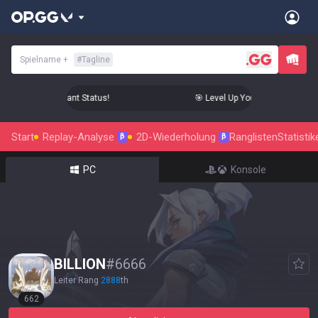
Spielname
+
#
Tagline
Your Aim to Radiant Status!
🎯 Level Up Your Aim to Radiant S
Start
Replay-Analyse
2D-Wiederholung
Ranglisten
Statistik
β
β
PC
Konsole
BILLION
#
6666
Leiter Rang
2888
th
662