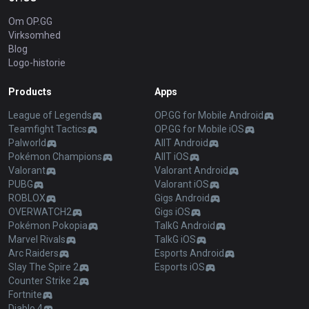
Om OP.GG
Virksomhed
Blog
Logo-historie
Products
Apps
League of Legends
OP.GG for Mobile Android
Teamfight Tactics
OP.GG for Mobile iOS
Palworld
AllT Android
Pokémon Champions
AllT iOS
Valorant
Valorant Android
PUBG
Valorant iOS
ROBLOX
Gigs Android
OVERWATCH2
Gigs iOS
Pokémon Pokopia
TalkG Android
Marvel Rivals
TalkG iOS
Arc Raiders
Esports Android
Slay The Spire 2
Esports iOS
Counter Strike 2
Fortnite
Diablo 4