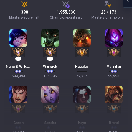
390
1,955,330
123
/ 173
Mastery-score i alt
Champion-point i alt
Mastery champions
62
13
Nunu & Willump
Warwick
Nautilus
Malzahar
649,494
136,246
79,954
55,950
Garen
Soraka
Kayn
Brand