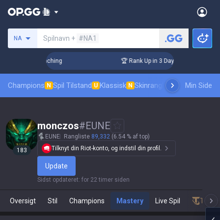
Søg en indkalder
Spilnavn +
#NA1
NA
! Challenger Coaching
🏆 Rank Up in 3 Days! Challenger Coa
Champions
Spil Tilstand
Klassisk
Skinrangliste
Rang
Min Side
Pro tilsk
N
U
N
monczos
#
EUNE
EUNE
Rangliste
89,332
(6.54 % af top)
Tilknyt din Riot-konto, og indstil din profil.
183
Update
Sidst opdateret
:
for 22 timer siden
Oversigt
Stil
Champions
Mastery
Live Spil
Teamfi