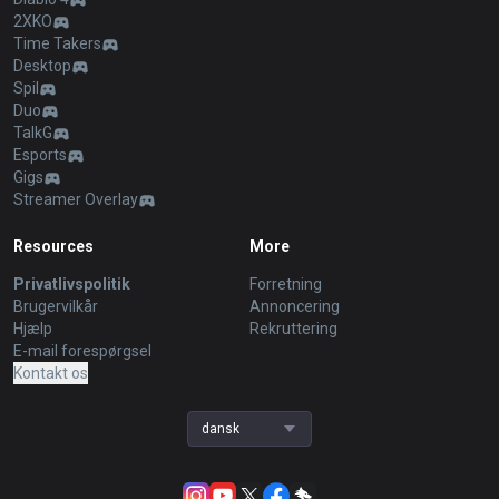
2XKO
Time Takers
Desktop
Spil
Duo
TalkG
Esports
Gigs
Streamer Overlay
Resources
More
Privatlivspolitik
Forretning
Brugervilkår
Annoncering
Hjælp
Rekruttering
E-mail forespørgsel
Kontakt os
dansk