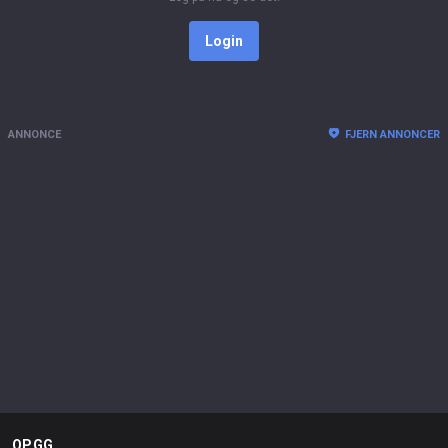
Login
ANNONCE
FJERN ANNONCER
OP.GG