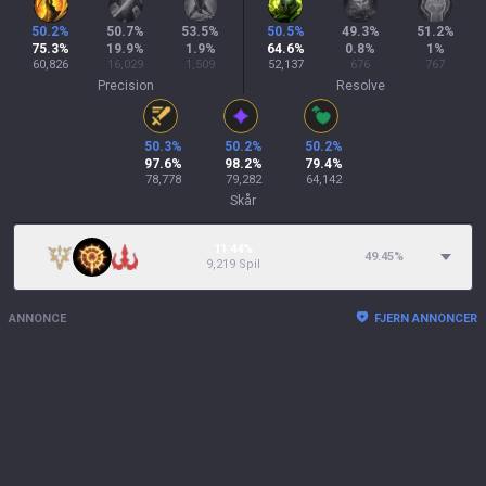
50.2
%
50.7
%
53.5
%
50.5
%
49.3
%
51.2
%
75.3
%
19.9
%
1.9
%
64.6
%
0.8
%
1
%
60,826
16,029
1,509
52,137
676
767
Precision
Resolve
50.3
%
50.2
%
50.2
%
97.6
%
98.2
%
79.4
%
78,778
79,282
64,142
Skår
11.44%
49.45
%
9,219 Spil
ANNONCE
FJERN ANNONCER