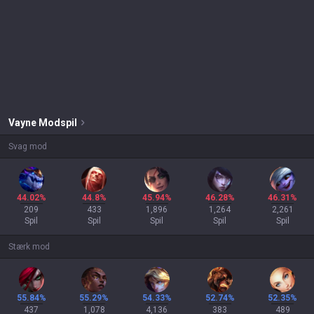
Vayne
Modspil
Svag mod
44.02%
44.8%
45.94%
46.28%
46.31%
209
433
1,896
1,264
2,261
Spil
Spil
Spil
Spil
Spil
Stærk mod
55.84%
55.29%
54.33%
52.74%
52.35%
437
1,078
4,136
383
489