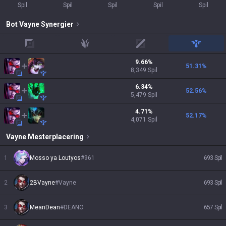
Spil
Spil
Spil
Spil
Spil
Bot
Vayne
Synergier
top
jungle
mid
support
9.66
%
51.31
%
8,349
Spil
6.34
%
52.56
%
5,479
Spil
4.71
%
52.17
%
4,071
Spil
Vayne
Mesterplacering
1
Mosso ya Loutyos
#
961
693
Spil
2
2BVayne
#
Vayne
693
Spil
3
MeanDean
#
DEANO
657
Spil