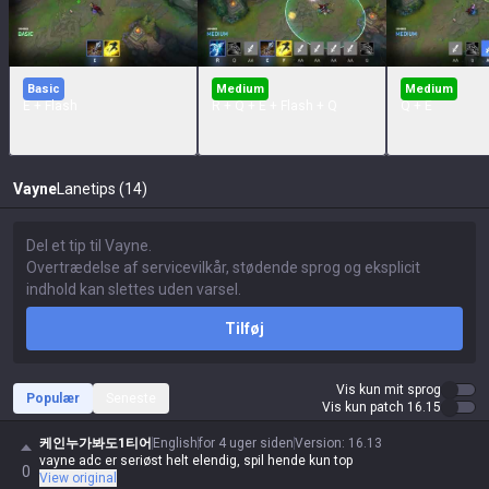
Basic
Medium
Medium
E + Flash
R + Q + E + Flash + Q
Q + E
Vayne
Lanetips (14)
Tilføj
Vis kun mit sprog
Populær
Seneste
Vis kun patch 16.15
케인누가봐도1티어
English
for 4 uger siden
Version
:
16.13
vayne adc er seriøst helt elendig, spil hende kun top
0
View original