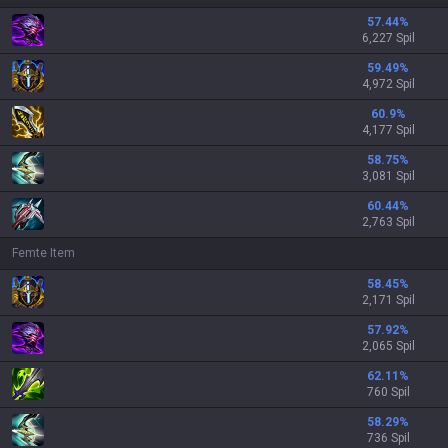
57.44
%
6,227 Spil
59.49
%
4,972 Spil
60.9
%
4,177 Spil
58.75
%
3,081 Spil
60.44
%
2,763 Spil
Femte Item
58.45
%
2,171 Spil
57.92
%
2,065 Spil
62.11
%
760 Spil
58.29
%
736 Spil