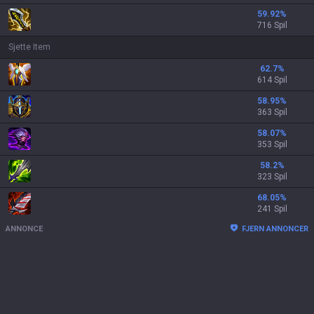
59.92
%
716 Spil
Sjette Item
62.7
%
614 Spil
58.95
%
363 Spil
58.07
%
353 Spil
58.2
%
323 Spil
68.05
%
241 Spil
ANNONCE
FJERN ANNONCER