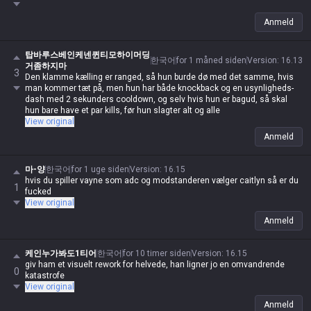
Anmeld
탑바루스베인케넨퀸티모하이머딩
한국어
for 1 måned siden
Version
:
16.13
거좀하지마
3
Den klamme kælling er ranged, så hun burde dø med det samme, hvis
man kommer tæt på, men hun har både knockback og en usynligheds-
dash med 2 sekunders cooldown, og selv hvis hun er bagud, så skal
hun bare have et par kills, før hun slagter alt og alle
View original
Anmeld
마-양
한국어
for 1 uge siden
Version
:
16.15
hvis du spiller vayne som adc og modstanderen vælger caitlyn så er du
1
fucked
View original
Anmeld
케인누가봐도1티어
한국어
for 10 timer siden
Version
:
16.15
giv ham et visuelt rework for helvede, han ligner jo en omvandrende
0
katastrofe
View original
Anmeld