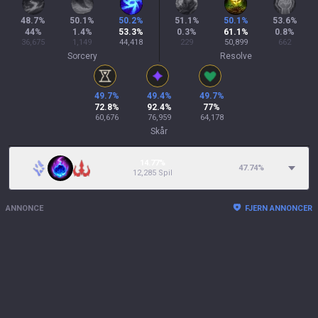
48.7
%
50.1
%
50.2
%
51.1
%
50.1
%
53.6
%
44
%
1.4
%
53.3
%
0.3
%
61.1
%
0.8
%
36,675
1,149
44,418
229
50,899
662
Sorcery
Resolve
49.7
%
49.4
%
49.7
%
72.8
%
92.4
%
77
%
60,676
76,959
64,178
Skår
14.77%
47.74
%
12,285 Spil
ANNONCE
FJERN ANNONCER