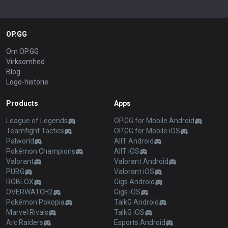
OP.GG
Om OP.GG
Virksomhed
Blog
Logo-historie
Products
Apps
League of Legends
OP.GG for Mobile Android
Teamfight Tactics
OP.GG for Mobile iOS
Palworld
AllT Android
Pokémon Champions
AllT iOS
Valorant
Valorant Android
PUBG
Valorant iOS
ROBLOX
Gigs Android
OVERWATCH2
Gigs iOS
Pokémon Pokopia
TalkG Android
Marvel Rivals
TalkG iOS
Arc Raiders
Esports Android