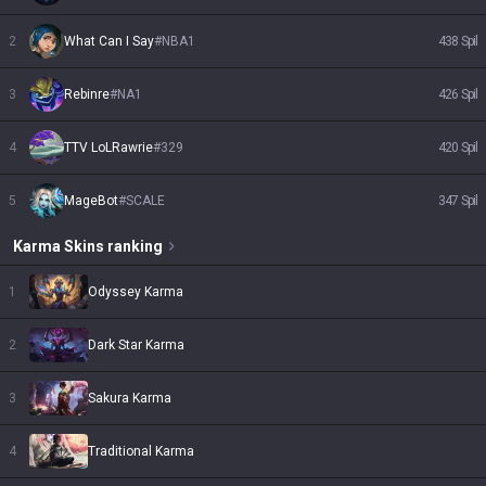
2
What Can I Say
#
NBA1
438
Spil
3
Rebinre
#
NA1
426
Spil
4
TTV LoLRawrie
#
329
420
Spil
5
MageBot
#
SCALE
347
Spil
Karma
Skins
ranking
1
Odyssey Karma
2
Dark Star Karma
3
Sakura Karma
4
Traditional Karma