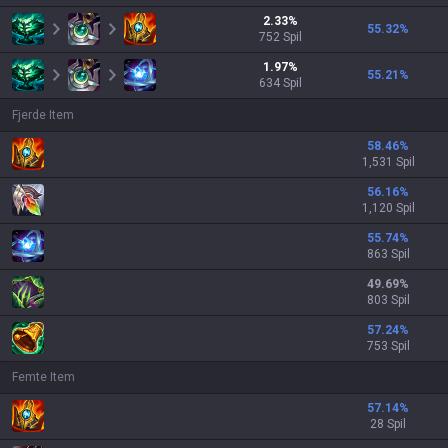
2.33
%
55.32
%
752
Spil
1.97
%
55.21
%
634
Spil
Fjerde Item
58.46
%
1,531 Spil
56.16
%
1,120 Spil
55.74
%
863 Spil
49.69
%
803 Spil
57.24
%
753 Spil
Femte Item
57.14
%
28 Spil