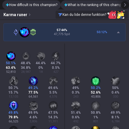
How difficult is this champion?
What is the ranking of this champion?
Karma
runer
Kan du lide denne funktion?
57.44%
50.12
%
47,775 Spil
50.1
%
48.4
%
44.4
%
44.7
%
63.4
%
34.8
%
0
%
0.5
%
52,810
28,987
18
427
50.7
%
49.2
%
49.6
%
49
%
50.2
%
50
%
15.7
%
77.5
%
5.5
%
0.3
%
52.6
%
0.4
%
13,105
64,561
4,576
243
43,806
330
49.8
%
49.9
%
47.5
%
51.4
%
50.8
%
49.9
%
79.8
%
4.6
%
14.3
%
0.6
%
1
%
8.1
%
66,525
3,806
11,911
492
801
6,784