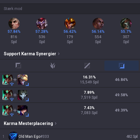
Stærk mod
57.84%
57.28%
56.42%
56.14%
55.7%
816
536
179
554
307
Spil
Spil
Spil
Spil
Spil
Support
Karma
Synergier
top
jungle
mid
adc
16.31
%
46.84
%
15,549
Spil
7.89
%
49.58
%
7,519
Spil
7.43
%
49.39
%
7,083
Spil
Karma
Mesterplacering
1
Old Man Ego
#
333
482
Spil