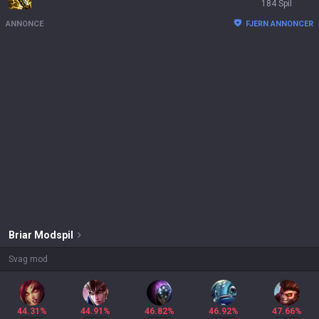
184 Spil
ANNONCE
FJERN ANNONCER
Briar
Modspil
Svag mod
44.31%
44.91%
46.82%
46.92%
47.66%