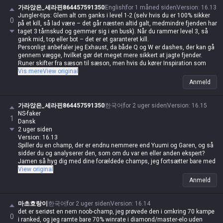
가라앉은_세라핀864457591350
English
for 1 måned siden
Version
:
16.13
Jungler-tips: Glem alt om ganks i level 1-2 (selv hvis du er 100% sikker
0
på et kill, så lad være – det går næsten altid galt, medmindre fjenden har
taget 3 tårnskud og gemmer sig i en busk). Når du rammer level 3, så
gank mid, top eller bot – det er et garanteret kill.
Personligt anbefaler jeg Exhaust, da både Q og W er dashes, der kan gå
gennem vægge, hvilket gør det meget mere sikkert at jagte fjender.
Runer skifter fra sæson til sæson, men hvis du kører Inspiration som
sekundær, så tag Approach Velocity. Det er vigtigt at få dine items
Vis mere
View original
hurtigt.
Anmeld
Brug Farsight Alteration til at ramme din ult, men når du først har fået
følingen, kan du nemt ramme på forudsigelse. Hitboxen er faktisk ret
generøs.
가라앉은_세라핀864457591350
한국어
for 2 uger siden
Version
:
16.15
Mid-tips:
NS-faker
1
Hvis fjenden er stærk tidligt, så spil defensivt til level 3. Hvis det er en
Dansk
roaming- eller late-game champ, så bare kør Q-auto-auto for nemme
2 uger siden
trades, og hvis du er heldig, kan du få et kill allerede i level 2.
Version: 16.13
Personligt synes jeg, Hail of Blades er fin, men Press the Attack er
Spiller du en champ, der er endnu nemmere end Yuumi og Garen, og så
bedre.
sidder du og analyserer den, som om du var en eller anden ekspert?
Support-tips:
Jamen så hyg dig med dine forældede champs, jeg fortsætter bare med
AP virker som det eneste reelle valg. Hun har brug for items for at være
at ranke op med mine nemme champs lol Hvorfor er du så sur over det
View original
stærk, men du kan ikke bare stjæle alle kills, og hun falder af sent i
T.T
Anmeld
spillet. Gå efter masser af CC og sindssyg sustain. Summoner spells:
Exhaust/Ignite, eller Exhaust/Cleanse hvis de har for meget CC.
Top-tips:
마초호랑이
한국어
for 2 uger siden
Version
:
16.14
Laning er stærkere, end man tror. Hun minder lidt om Renekton – tænd
det er seriøst en nem noob-champ, jeg prøvede den i omkring 70 kampe
W og gå amok, og hvis det går galt, så brug E til at heale op og få en
0
i ranked, og jeg ramte bare 70% winrate i diamond/master-elo uden
gratis trade. Hvis du rammer en wall-stun, er det et gratis kill. Hvis hun