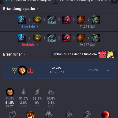
Briar
Jungle paths
blue
Side
41,273
Spil
red
Side
29,767
Spil
Briar
runer
Kan du lide denne funktion?
46.49%
51.57
%
49,176 Spil
51.5
%
51.7
%
52.9
%
50.8
%
61.5
%
2.8
%
0
%
2.4
%
65,074
3,006
17
2,581