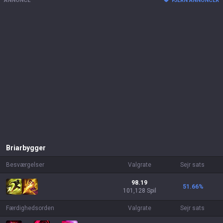
ANNONCE
FJERN ANNONCER
Briar
bygger
Besværgelser
Valgrate
Sejr sats
98.19
51.66
%
101,128 Spil
Færdighedsorden
Valgrate
Sejr sats