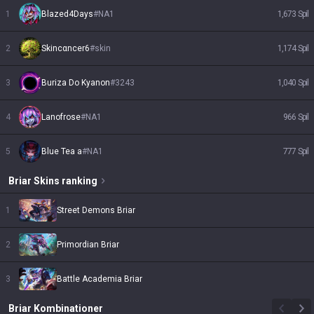
1
Blazed4Days
#
NA1
1,673
Spil
2
Skincαncеr6
#
skin
1,174
Spil
3
Buriza Do Kyanon
#
3243
1,040
Spil
4
Lanofrose
#
NA1
966
Spil
5
Blue Tea a
#
NA1
777
Spil
Briar
Skins
ranking
1
Street Demons Briar
2
Primordian Briar
3
Battle Academia Briar
Briar
Kombinationer