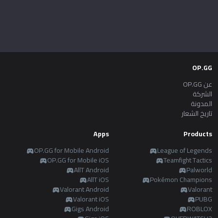
OP.GG
عن OP.GG
الشركة
المدونة
تاريخ الشعار
Apps
Products
OP.GG for Mobile Android
League of Legends
OP.GG for Mobile iOS
Teamfight Tactics
AllT Android
Palworld
AllT iOS
Pokémon Champions
Valorant Android
Valorant
Valorant iOS
PUBG
Gigs Android
ROBLOX