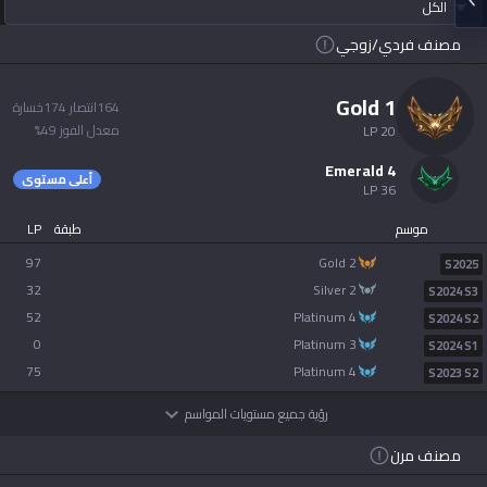
الكل
Soon
Beta
2XKO
Diablo 4
مصنف فردي/زوجي
español
Soon
Time Takers
gold 1
164
انتصار
174
خسارة
Nederlands
معدل الفوز
49
%
LP
20
Services
emerald 4
dansk
أعلى مستوى
LP
36
New
موسم
طبقة
LP
Svenska
Esports
TalkG
Duo
Games
Desktop
97
gold 2
New
S2025
32
silver 2
S2024 S3
Norsk
52
platinum 4
Streamer
Gigs
S2024 S2
Overlay
0
platinum 3
S2024 S1
русский язык
75
platinum 4
S2023 S2
Apps
رؤية جميع مستويات المواسم
magyar
OP.GG for Mobile
مصنف مرن
suomi