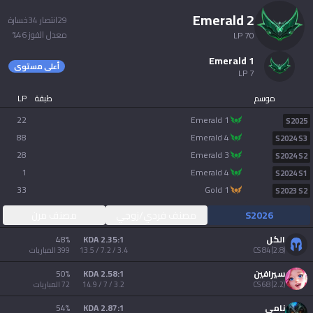
AllT
emerald 2
29
انتصار
34
خسارة
Türkçe
معدل الفوز
46
%
LP
70
Valorant
emerald 1
أعلى مستوى
Gigs
limba română
LP
7
موسم
طبقة
LP
TalkG
português
22
emerald 1
S2025
88
emerald 4
Esports
S2024 S3
简体中文
28
emerald 3
S2024 S2
1
emerald 4
S2024 S1
33
gold 1
繁體中文
S2023 S2
S2026
مصنف فردي/زوجي
مصنف مرن
српски језик
الكل
2.35:1 KDA
%
48
)
2.8
(
84
CS
3.4 / 7.2 / 13.5
399
المباريات
italiano
سيرافين
2.58:1 KDA
%
50
)
2.2
(
68
CS
3.2 / 7 / 14.9
72
المباريات
ไทย
نامي
2.87:1 KDA
%
54