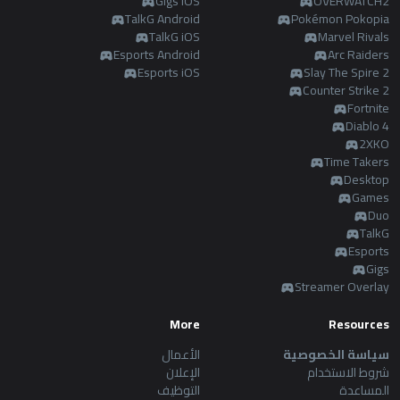
Gigs iOS
OVERWATCH2
TalkG Android
Pokémon Pokopia
TalkG iOS
Marvel Rivals
Esports Android
Arc Raiders
Esports iOS
Slay The Spire 2
Counter Strike 2
Fortnite
Diablo 4
2XKO
Time Takers
Desktop
Games
Duo
TalkG
Esports
Gigs
Streamer Overlay
More
Resources
سياسة الخصوصية
الأعمال
شروط الاستخدام
الإعلان
المساعدة
التوظيف