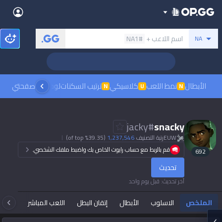
Back
بحث عن المستدعي
اسم اللاعب +
#NA1
NA
Sign in
العربية
Stats
Teamfight Tactics
League of Legends
Language
English
Preferred
الأبطال
نمط اللعب
كلاسيكي
ترتيب السكنات
لوحات الصدارة
صفحتي
مشاهدة
N
U
N
Pokémon Champions
Palworld
العربية
한국어
PUBG
Valorant
jacky
#
snacky
日本語
EUW
رتبة التصنيف
1,237,546
(39.35% of top)
Dark mode
Beta
OVERWATCH2
ROBLOX
قم بالربط مع حساب رايوت الخاص بك واضبط ملفك الشخصي.
692
język polski
Beta
Beta
تحديث
Marvel Rivals
Pokémon Pokopia
Sign in
آخر تحديث
:
قبل يوم واحد
Beta
Beta
français
Slay The Spire 2
Arc Raiders
الملخص
الاسلوب
الأبطال
إتقان البطل
اللعب المباشر
تاك
Beta
Beta
Fortnite
Counter Strike 2
Deutsch