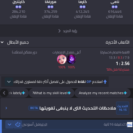
نامي
كارما
مورغانا
كايتلين
نقاط الإتقان
نقاط الإتقان
نقاط الإتقان
نقاط الإتقان
رؤية المزيد
الألعاب الأخيرة
8لعبة 4انتصار 4خسارة}
أعلى معدل الانتصارات
دور مفضّل (مصنّف)
13.3
/
8.3
/
7.9
: 1
2.56
100
%
100
%
مشاركة/قتل
84
%
استخدم
OP
نقاط
للحصول على تفصيل أكثر دقة لمستوى قدراتك.
m luck lately?
What is my skill level?
Analyze my recent matches.
التحديث
ملاحظات التحديث التي لا ينبغي تفويتها
BETA
16.15
23دقيقة 16ثانية
قبل أسبوعين
نصر
الحلبة
 Games