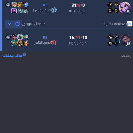
31
/
8
/
0
#2
(
فريق الحارس
)
3.88:1 KDA
18
23دقيقة 51ثانية
قبل أسبوعين
نصر
الحلبة
 Games
14
/
11
/
10
#2
(
فريق الكاسر
)
2.18:1 KDA
18
إعلانات
حذف الإعلانات