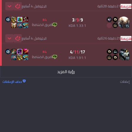
27دقيقة 28ثانية
قبل 4 أسابيع
هزيمة
الحلبة
 Games
3
/
9
/
9
#4
(
فريق الكشافة
)
1.33:1 KDA
15
25دقيقة 26ثانية
قبل 4 أسابيع
هزيمة
الحلبة
 Games
4
/
11
/
17
#4
(
فريق الكشافة
)
1.91:1 KDA
18
رؤية المزيد
إعلانات
حذف الإعلانات