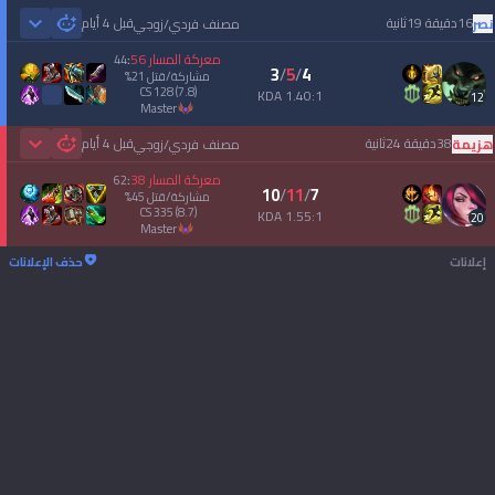
16دقيقة 19ثانية
قبل 4 أيام
نصر
مصنف فردي/زوجي
 Games
معركة المسار
56
44
:
3
/
5
/
4
مشاركة/قتل
21
%
CS
128
(7.8)
1.40:1 KDA
12
master
38دقيقة 24ثانية
قبل 4 أيام
هزيمة
مصنف فردي/زوجي
 Games
معركة المسار
38
62
:
10
/
11
/
7
مشاركة/قتل
45
%
CS
335
(8.7)
1.55:1 KDA
20
master
إعلانات
حذف الإعلانات