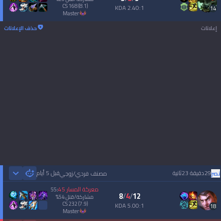
CS
168
(8.1)
2.40:1 KDA
14
master
إعلانات
حذف الإعلانات
29دقيقة 23ثانية
قبل 5 أيام
نصر
مصنف فردي/زوجي
 Games
معركة المسار
45
55
:
8
/
4
/
12
مشاركة/قتل
54
%
CS
232
(7.9)
5.00:1 KDA
18
master