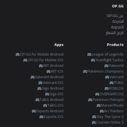
OP.GG
عن OP.GG
الشركة
المدونة
تاريخ الشعار
Apps
Products
OP.GG for Mobile Android
League of Legends
OP.GG for Mobile iOS
Teamfight Tactics
AllT Android
Palworld
AllT iOS
Pokémon Champions
Valorant Android
Valorant
Valorant iOS
PUBG
Gigs Android
ROBLOX
Gigs iOS
OVERWATCH2
TalkG Android
Pokémon Pokopia
TalkG iOS
Marvel Rivals
Esports Android
Arc Raiders
Esports iOS
Slay The Spire 2
Counter Strike 2