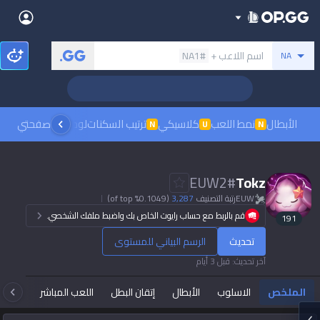
Back
بحث عن المستدعي
اسم اللاعب +
#NA1
NA
Sign in
العربية
Stats
Teamfight Tactics
League of Legends
Language
English
Preferred
الأبطال
نمط اللعب
كلاسيكي
ترتيب السكنات
لوحات الصدارة
صفحتي
مشاهدة
N
U
N
Pokémon Champions
Palworld
العربية
한국어
PUBG
Valorant
EUW2
#
Tokz
日本語
EUW
رتبة التصنيف
3,287
(0.1049% of top)
Dark mode
Beta
OVERWATCH2
ROBLOX
قم بالربط مع حساب رايوت الخاص بك واضبط ملفك الشخصي.
191
język polski
Beta
Beta
تحديث
الرسم البياني للمستوى
Marvel Rivals
Pokémon Pokopia
Sign in
آخر تحديث
:
قبل 3 أيام
Beta
Beta
français
Slay The Spire 2
Arc Raiders
الملخص
الاسلوب
الأبطال
إتقان البطل
اللعب المباشر
تاك
Beta
Beta
Fortnite
Counter Strike 2
Deutsch