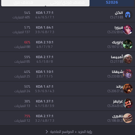
AllT
S2026
مصنف فردي/زوجي
مصنف مرن
الكل
1.77:1 KDA
%
54
Türkçe
Valorant
)
8
(
213
CS
7.1 / 6.5 / 4.4
485
المباريات
فيورا
1.64:1 KDA
%
57
Gigs
limba română
)
8.6
(
232
CS
7.3 / 6.8 / 3.9
137
المباريات
وارويك
2.10:1 KDA
%
60
TalkG
)
7.5
(
197
CS
9.7 / 7 / 4.9
88
المباريات
português
أمبيسا
2.17:1 KDA
%
59
Esports
)
8
(
217
CS
8 / 5.8 / 4.5
85
المباريات
简体中文
شيفانا
1.10:1 KDA
%
40
)
8.5
(
233
CS
5 / 7.1 / 2.8
25
المباريات
繁體中文
براند
1.47:1 KDA
%
50
)
7.4
(
206
CS
4.3 / 6.9 / 5.9
24
المباريات
српски језик
غرايفز
1.37:1 KDA
%
38
)
9.6
(
264
CS
3.9 / 5.8 / 4.1
13
المباريات
italiano
نافيري
2.17:1 KDA
%
75
)
8.2
(
186
CS
7.3 / 4.8 / 3.2
12
المباريات
رؤية المزيد
+
المواسم الماضية
ไทย