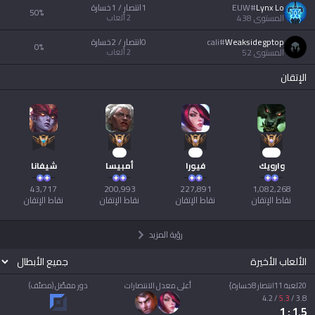
Lynx Lo
#
EUW
1انتصار / 1خسارة
50
%
المستوى
438
2
ألعاب
Weaksidegptop
#
cali
0انتصار / 2خسارة
0
%
المستوى
52
2
ألعاب
الإتقان
21
23
101
وارويك
فيورا
أمبيسا
شيفانا
نقاط الإتقان
نقاط الإتقان
نقاط الإتقان
نقاط الإتقان
رؤية المزيد
الألعاب الأخيرة
20لعبة 11انتصار 8خسارة}
أعلى معدل الانتصارات
دور مفضّل (مصنّف)
4.2
/
5.3
/
3.8
: 1
1.5