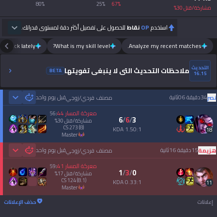
80
%
25
%
67
%
مشاركة/قتل
30
%
استخدم
OP
نقاط
للحصول على تفصيل أكثر دقة لمستوى قدراتك.
m luck lately?
What is my skill level?
Analyze my recent matches.
التحديث
ملاحظات التحديث التي لا ينبغي تفويتها
BETA
16.15
34دقيقة 06ثانية
قبل يوم واحد
نصر
مصنف فردي/زوجي
 Games
معركة المسار
44
56
:
6
/
6
/
3
مشاركة/قتل
30
%
CS
273
(8)
1.50:1 KDA
18
master
15دقيقة 16ثانية
قبل يوم واحد
هزيمة
مصنف فردي/زوجي
 Games
معركة المسار
41
59
:
1
/
3
/
0
مشاركة/قتل
17
%
CS
124
(8.1)
0.33:1 KDA
11
master
إعلانات
حذف الإعلانات