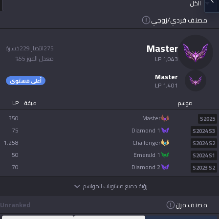
الكل
Soon
Beta
2XKO
Diablo 4
مصنف فردي/زوجي
español
Soon
Time Takers
master
275
انتصار
229
خسارة
Nederlands
معدل الفوز
55
%
LP
1,043
Services
master
dansk
أعلى مستوى
LP
1,401
New
موسم
طبقة
LP
Svenska
Esports
TalkG
Duo
Games
Desktop
350
master
New
S2025
75
diamond 1
S2024 S3
Norsk
1,258
challenger
Streamer
Gigs
S2024 S2
Overlay
50
emerald 1
S2024 S1
русский язык
70
diamond 2
S2023 S2
Apps
رؤية جميع مستويات المواسم
magyar
OP.GG for Mobile
مصنف مرن
Unranked
suomi